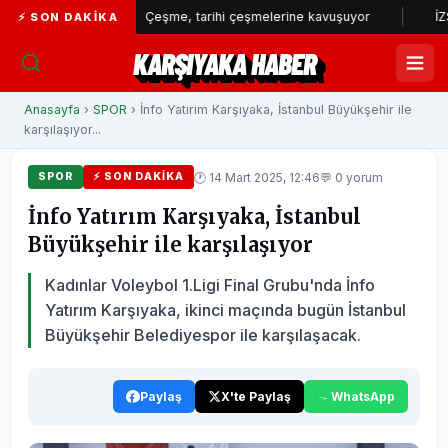
or...
Çeşme, tarihi çeşmelerine kavuşuyor
İZSU’dan yıl
⚡ SON DAKIKA
KARŞIYAKA HABER
Anasayfa
›
SPOR
› İnfo Yatırım Karşıyaka, İstanbul Büyükşehir ile
karşılaşıyor...
🕐 14 Mart 2025, 12:46
💬 0 yorum
SPOR
⚡ SON DAKIKA
İnfo Yatırım Karşıyaka, İstanbul
Büyükşehir ile karşılaşıyor
Kadınlar Voleybol 1.Ligi Final Grubu'nda İnfo
Yatırım Karşıyaka, ikinci maçında bugün İstanbul
Büyükşehir Belediyespor ile karşılaşacak.
Paylaş
X'te Paylaş
WhatsApp