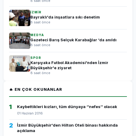
8 saat önce
İZMİR
Bayraklı'da inşaatlara sıkı denetim
8 saat önce
MEDYA
Gazeteci Barış Selçuk Karabağlar ‘da anıldı
8 saat önce
SPOR
Karşıyaka Futbol Akademisi'nden İzmir
Büyükşehir'e ziyaret
8 saat önce
🔥 EN ÇOK OKUNANLAR
1
Kaybettikleri kızları, tüm dünyaya ‘’nefes’’ olacak
01 Haziran 2016
2
İzmir Büyükşehir'den Hilton Oteli binası hakkında
açıklama