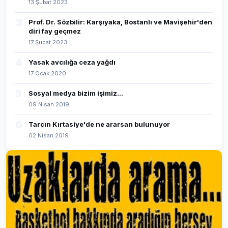
13 Şubat 2023
3
Prof. Dr. Sözbilir: Karşıyaka, Bostanlı ve Mavişehir'den
diri fay geçmez
17 Şubat 2023
4
Yasak avcılığa ceza yağdı
17 Ocak 2020
5
Sosyal medya bizim işimiz...
09 Nisan 2019
6
Tarçın Kırtasiye'de ne ararsan bulunuyor
02 Nisan 2019