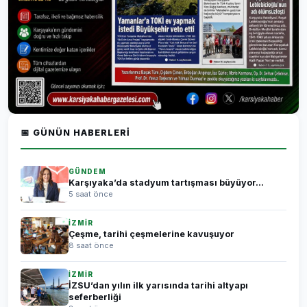
📅 GÜNÜN HABERLERI
GÜNDEM
Karşıyaka’da stadyum tartışması büyüyor...
5 saat önce
İZMİR
Çeşme, tarihi çeşmelerine kavuşuyor
8 saat önce
İZMİR
İZSU’dan yılın ilk yarısında tarihi altyapı
seferberliği