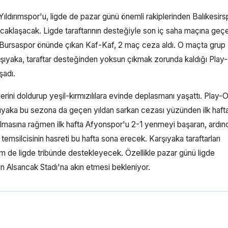
ldırımspor'u, ligde de pazar günü önemli rakiplerinden Balıkesirs
ucaklaşacak. Ligde taraftarının desteğiyle son iç saha maçına geçe
i Bursaspor önünde çıkan Kaf-Kaf, 2 maç ceza aldı. O maçta grup
Karşıyaka, taraftar desteğinden yoksun çıkmak zorunda kaldığı Play
şadı.
rini doldurup yeşil-kırmızılılara evinde deplasmanı yaşattı. Play-
şıyaka bu sezona da geçen yıldan sarkan cezası yüzünden ilk haft
olmasına rağmen ilk hafta Afyonspor'u 2-1 yenmeyi başaran, ardın
msilcisinin hasreti bu hafta sona erecek. Karşıyaka taraftarları
em de ligde tribünde destekleyecek. Özellikle pazar günü ligde
n Alsancak Stadı'na akın etmesi bekleniyor.