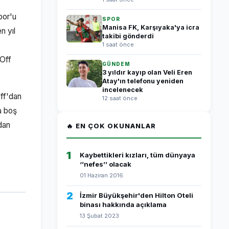
por'u
SPOR
Manisa FK, Karşıyaka'ya icra
n yıl
takibi gönderdi
1 saat önce
-Off
GÜNDEM
3 yıldır kayıp olan Veli Eren
Atay'ın telefonu yeniden
incelenecek
Off'dan
12 saat önce
a boş
dan
🔥 EN ÇOK OKUNANLAR
1
Kaybettikleri kızları, tüm dünyaya
‘’nefes’’ olacak
01 Haziran 2016
2
İzmir Büyükşehir'den Hilton Oteli
binası hakkında açıklama
13 Şubat 2023