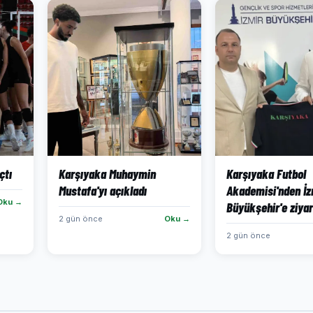
çtı
Karşıyaka Muhaymin
Karşıyaka Futbol
Mustafa'yı açıkladı
Akademisi'nden İz
Oku →
Büyükşehir'e ziya
2 gün önce
Oku →
2 gün önce