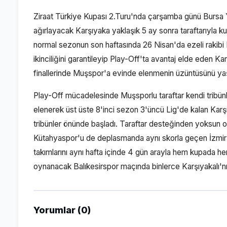
Ziraat Türkiye Kupası 2.Turu'nda çarşamba günü Bursa Yı
ağırlayacak Karşıyaka yaklaşık 5 ay sonra taraftarıyla k
normal sezonun son haftasında 26 Nisan'da ezeli rakib
ikinciliğini garantileyip Play-Off'ta avantaj elde eden 
finallerinde Muşspor'a evinde elenmenin üzüntüsünü ya
Play-Off mücadelesinde Muşsporlu taraftar kendi tribünle
elenerek üst üste 8'inci sezon 3'üncü Lig'de kalan Kar
tribünler önünde başladı. Taraftar desteğinden yoksun 
Kütahyaspor'u de deplasmanda aynı skorla geçen İzmir te
takımlarını aynı hafta içinde 4 gün arayla hem kupada h
oynanacak Balıkesirspor maçında binlerce Karşıyakalı'nı
Yorumlar (0)