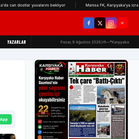
ostlar yuvalarını bekliyor
Manisa FK, Karşıyaka'ya icra takibi gö
YAZARLAR
Pazar, 9 Ağustos 2026
|
⛅
--°
Karşıyaka
sApp