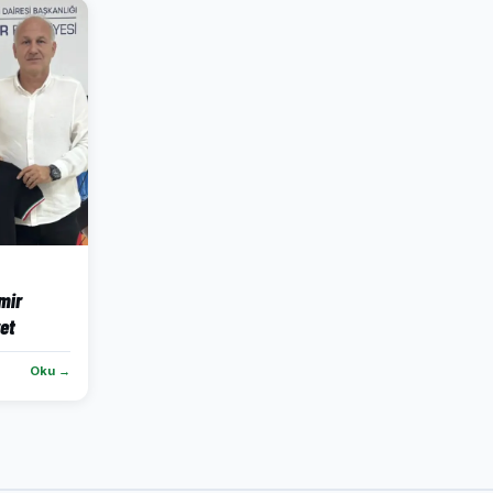
mir
ret
Oku →