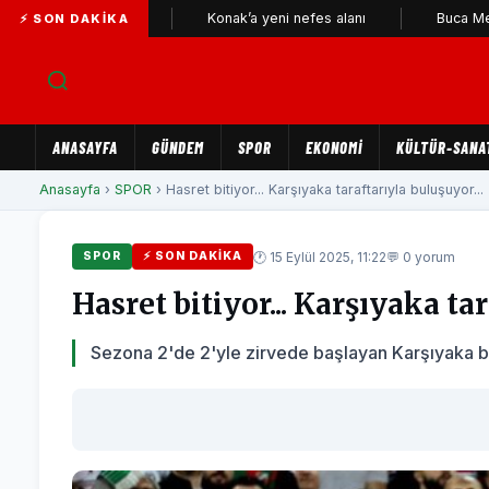
on bekçileri
Konak’a yeni nefes alanı
Buca Metrosu'nda 
⚡ SON DAKIKA
ANASAYFA
GÜNDEM
SPOR
EKONOMİ
KÜLTÜR-SANA
Anasayfa
›
SPOR
› Hasret bitiyor... Karşıyaka taraftarıyla buluşuyor...
🕐 15 Eylül 2025, 11:22
💬 0 yorum
SPOR
⚡ SON DAKIKA
Hasret bitiyor... Karşıyaka ta
Sezona 2'de 2'yle zirvede başlayan Karşıyaka bu