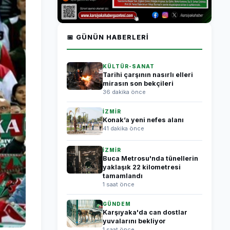
📅 GÜNÜN HABERLERI
KÜLTÜR-SANAT
Tarihi çarşının nasırlı elleri
mirasın son bekçileri
36 dakika önce
İZMİR
Konak’a yeni nefes alanı
41 dakika önce
İZMİR
Buca Metrosu'nda tünellerin
yaklaşık 22 kilometresi
tamamlandı
1 saat önce
GÜNDEM
Karşıyaka'da can dostlar
yuvalarını bekliyor
1 saat önce