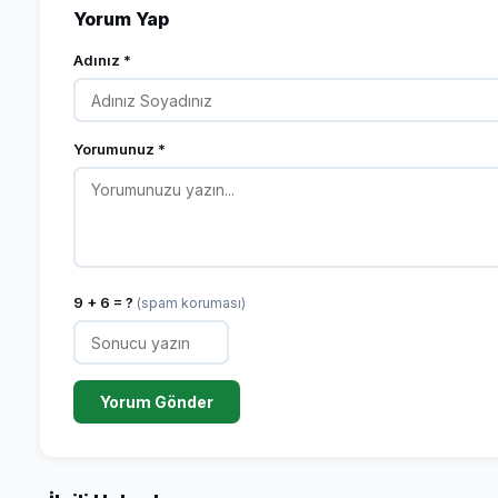
Yorum Yap
Adınız *
Yorumunuz *
9 + 6 = ?
(spam koruması)
Yorum Gönder