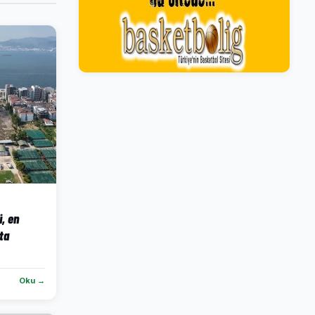
, en
ta
Oku →