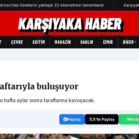
tünellerin yaklaşık 22 kilometresi tamamlandı
Karşıyaka'da can d
KARŞIYAKA HABER
T
ÇEVRE
EĞİTİM
MAGAZİN
SAĞLIK
İZMİR
DIĞER
raftarıyla buluşuyor
 hafta aylar sonra taraftarına kavuşacak.
Paylaş
X'te Paylaş
What