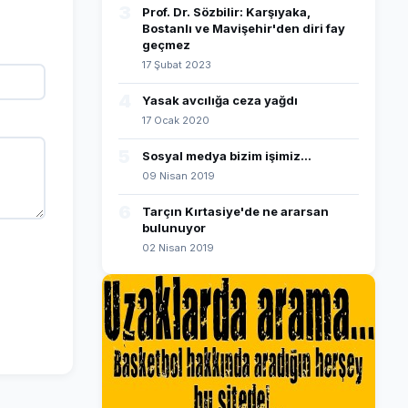
3
Prof. Dr. Sözbilir: Karşıyaka,
Bostanlı ve Mavişehir'den diri fay
geçmez
17 Şubat 2023
4
Yasak avcılığa ceza yağdı
17 Ocak 2020
5
Sosyal medya bizim işimiz...
09 Nisan 2019
6
Tarçın Kırtasiye'de ne ararsan
bulunuyor
02 Nisan 2019