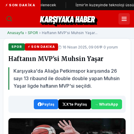
fonu yeniden incelenecek
İzmir'in kuzeyinde teknoloji üssü yükseli
⚡ SON DAKIKA
KARŞIYAKA HABER
Anasayfa
›
SPOR
› Haftanın MVP'si Muhsin Yaşar...
🕐 16 Nisan 2025, 09:06
💬 0 yorum
SPOR
⚡ SON DAKIKA
Haftanın MVP'si Muhsin Yaşar
Karşıyaka'da Aliağa Petkimspor karşısında 26
sayı 13 ribaund ile double double yapan Muhsin
Yaşar ligde haftanın MVP'si seçildi.
Paylaş
X'te Paylaş
WhatsApp