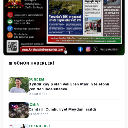
📅 GÜNÜN HABERLERI
GÜNDEM
3 yıldır kayıp olan Veli Eren Atay'ın telefonu
yeniden incelenecek
9 saat önce
İZMİR
Çandarlı Cumhuriyet Meydanı açıldı
10 saat önce
TEKNOLOJİ