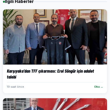
İlgili Haberler
Karşıyaka'dan TFF çıkarması: Erol Söngür için adalet
talebi
19 saat önce
Oku →