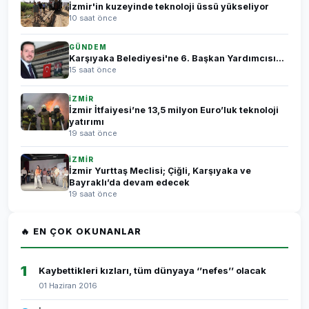
İzmir'in kuzeyinde teknoloji üssü yükseliyor
10 saat önce
GÜNDEM
Karşıyaka Belediyesi'ne 6. Başkan Yardımcısı...
15 saat önce
İZMİR
İzmir İtfaiyesi’ne 13,5 milyon Euro’luk teknoloji
yatırımı
19 saat önce
İZMİR
İzmir Yurttaş Meclisi; Çiğli, Karşıyaka ve
Bayraklı’da devam edecek
19 saat önce
🔥 EN ÇOK OKUNANLAR
1
Kaybettikleri kızları, tüm dünyaya ‘’nefes’’ olacak
01 Haziran 2016