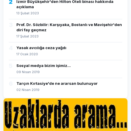
2
İzmir Büyükşehir'den Hilton Oteli binası hakkında
açıklama
13 Şubat 2023
3
Prof. Dr. Sözbilir: Karşıyaka, Bostanlı ve Mavişehir'den
diri fay geçmez
17 Şubat 2023
4
Yasak avcılığa ceza yağdı
17 Ocak 2020
5
Sosyal medya bizim işimiz...
09 Nisan 2019
6
Tarçın Kırtasiye'de ne ararsan bulunuyor
02 Nisan 2019