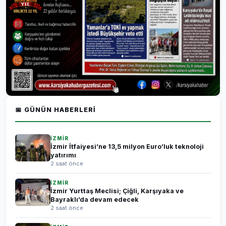
📅 GÜNÜN HABERLERI
İZMİR
İzmir İtfaiyesi’ne 13,5 milyon Euro’luk teknoloji
yatırımı
2 saat önce
İZMİR
İzmir Yurttaş Meclisi; Çiğli, Karşıyaka ve
Bayraklı’da devam edecek
2 saat önce