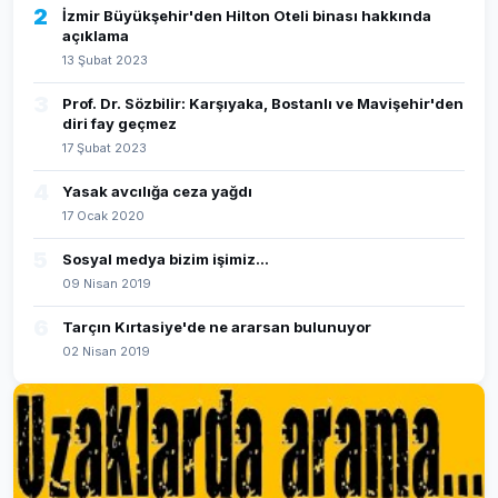
2
İzmir Büyükşehir'den Hilton Oteli binası hakkında
açıklama
13 Şubat 2023
3
Prof. Dr. Sözbilir: Karşıyaka, Bostanlı ve Mavişehir'den
diri fay geçmez
17 Şubat 2023
4
Yasak avcılığa ceza yağdı
17 Ocak 2020
5
Sosyal medya bizim işimiz...
09 Nisan 2019
6
Tarçın Kırtasiye'de ne ararsan bulunuyor
02 Nisan 2019