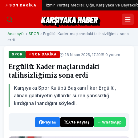
ımı
İzmir Yurttaş Meclisi; Çiğli, Karşıyaka ve Bayraklı’da devam 
⚡ SON DAKIKA
KARŞIYAKA HABER
Anasayfa
›
SPOR
› Ergüllü: Kader maçlarındaki talihsizliğimiz sona
erdi...
🕐 28 Nisan 2025, 17:10
💬 0 yorum
SPOR
⚡ SON DAKIKA
Ergüllü: Kader maçlarındaki
talihsizliğimiz sona erdi
Karşıyaka Spor Kulübü Başkanı İlker Ergüllü,
alınan galibiyetin yıllardır süren şanssızlığı
kırdığına inandığını söyledi.
Paylaş
X'te Paylaş
WhatsApp