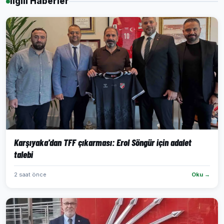
İlgili Haberler
Karşıyaka'dan TFF çıkarması: Erol Söngür için adalet
talebi
2 saat önce
Oku →