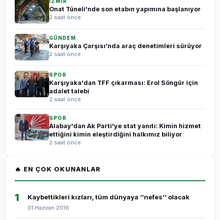
İZMİR
Onat Tüneli'nde son etabın yapımına başlanıyor
2 saat önce
GÜNDEM
Karşıyaka Çarşısı’nda araç denetimleri sürüyor
2 saat önce
SPOR
Karşıyaka'dan TFF çıkarması: Erol Söngür için
adalet talebi
2 saat önce
SPOR
Alabay'dan Ak Parti'ye stat yanıtı: Kimin hizmet
ettiğini kimin eleştirdiğini halkımız biliyor
2 saat önce
🔥 EN ÇOK OKUNANLAR
1
Kaybettikleri kızları, tüm dünyaya ‘’nefes’’ olacak
01 Haziran 2016