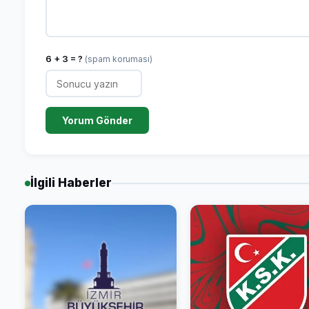
6 + 3 = ?
(spam koruması)
Yorum Gönder
İlgili Haberler