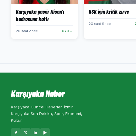
Karşıyaka pasör Nisan'ı
KSK için kritik zirve
kadrosuna kattı
20 saat önce
20 saat önce
Oku →
Karşıyaka Haber
Karşıyaka Güncel Haberler, İzmir
Karşıyaka Son Dakika, Spor, Ekonomi,
Kültür
f
𝕏
in
▶