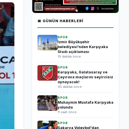
📅 GÜNÜN HABERLERI
SPOR
İzmir Büyükşehir
belediyesi'nden Karşıyaka
Stadı açıklaması
19 dakika önce
SPOR
Karşıyaka, Galatasaray ve
Çayırova maçlarını seyircisiz
oynayacak!
45 dakika önce
SPOR
Muhaymin Mustafa Karşıyaka
yolunda
11 saat önce
SPOR
Sakarya Voleybol'dan