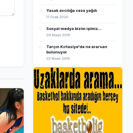
4
Yasak avcılığa ceza yağdı
17 Ocak 2020
5
Sosyal medya bizim işimiz...
09 Nisan 2019
6
Tarçın Kırtasiye'de ne ararsan
bulunuyor
02 Nisan 2019