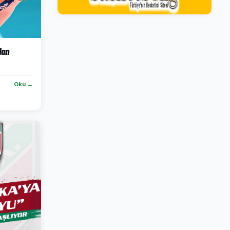
dan
Oku →