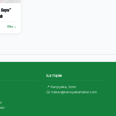
 Suyu"
dı
Oku →
İLETIŞIM
📍 Karşıyaka, İzmir
✉️ haber@karsiyakahaber.com
sı
ları