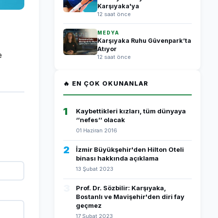
Karşıyaka'ya
12 saat önce
MEDYA
Karşıyaka Ruhu Güvenpark’ta
Atıyor
e
12 saat önce
🔥 EN ÇOK OKUNANLAR
1
Kaybettikleri kızları, tüm dünyaya
‘’nefes’’ olacak
01 Haziran 2016
2
İzmir Büyükşehir'den Hilton Oteli
binası hakkında açıklama
13 Şubat 2023
3
Prof. Dr. Sözbilir: Karşıyaka,
Bostanlı ve Mavişehir'den diri fay
geçmez
17 Şubat 2023