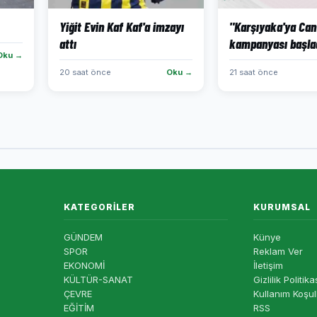
Yiğit Evin Kaf Kaf'a imzayı
"Karşıyaka'ya Can
attı
kampanyası başla
Oku →
20 saat önce
Oku →
21 saat önce
KATEGORILER
KURUMSAL
GÜNDEM
Künye
SPOR
Reklam Ver
EKONOMİ
İletişim
KÜLTÜR-SANAT
Gizlilik Politika
ÇEVRE
Kullanım Koşul
EĞİTİM
RSS