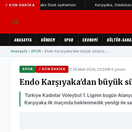
esi'nden Karşıyaka Stadı açıklaması
Karşıyaka, Galatasaray ve Ça
⚡ SON DAKIKA
ANASAYFA
GÜNDEM
SPOR
EKONOMİ
KÜLTÜR-SANA
Anasayfa
›
SPOR
› Endo Karşıyaka'dan büyük sürpriz......
🕐 26 Mart 2026, 23:24
💬 0 yorum
SPOR
⚡ SON DAKIKA
Endo Karşıyaka'dan büyük sür
Türkiye Kadınlar Voleybol 1. Liginin bugün Alany
Karşıyaka ilk maçında beklenmedik yenilgi ile sar