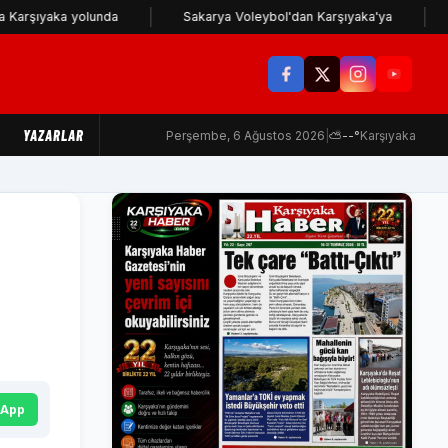
aka yolunda
Sakarya Voleybol'dan Karşıyaka'ya
Karşıy
YAZARLAR
Perşembe, 6 Ağustos 2026
|
⛅
--°
Karşıyaka
sApp