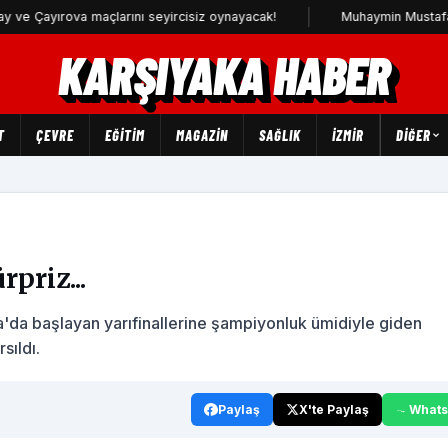
yırova maçlarını seyircisiz oynayacak!
Muhaymin Mustafa Karşıy
KARŞIYAKA HABER
T
ÇEVRE
EĞİTİM
MAGAZİN
SAĞLIK
İZMİR
DIĞER
priz...
a'da başlayan yarıfinallerine şampiyonluk ümidiyle giden
sıldı.
Paylaş
X'te Paylaş
What