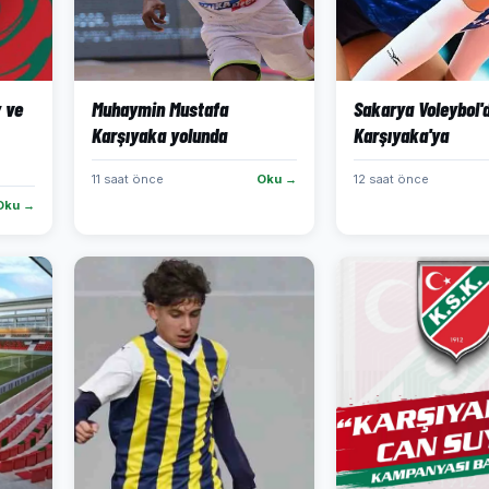
 ve
Muhaymin Mustafa
Sakarya Voleybol'
Karşıyaka yolunda
Karşıyaka'ya
11 saat önce
Oku →
12 saat önce
Oku →