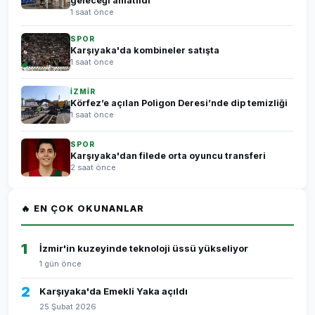
geleceği anlatıldı
1 saat önce
SPOR
Karşıyaka'da kombineler satışta
1 saat önce
İZMİR
Körfez’e açılan Poligon Deresi’nde dip temizliği
1 saat önce
SPOR
Karşıyaka'dan filede orta oyuncu transferi
2 saat önce
🔥 EN ÇOK OKUNANLAR
1
İzmir'in kuzeyinde teknoloji üssü yükseliyor
1 gün önce
2
Karşıyaka'da Emekli Yaka açıldı
25 Şubat 2026