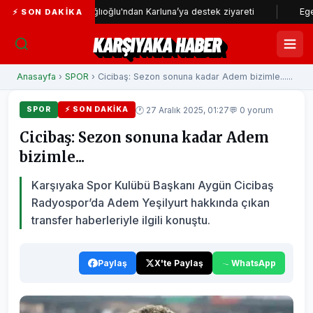
i Başkanı Dağlıoğlu'ndan Karluna’ya destek ziyareti
Ege Üniversit
⚡ SON DAKIKA
KARŞIYAKA HABER
Anasayfa
›
SPOR
› Cicibaş: Sezon sonuna kadar Adem bizimle......
🕐 27 Aralık 2025, 01:27
💬 0 yorum
SPOR
⚡ SON DAKIKA
Cicibaş: Sezon sonuna kadar Adem
bizimle...
Karşıyaka Spor Kulübü Başkanı Aygün Cicibaş
Radyospor’da Adem Yeşilyurt hakkında çıkan
transfer haberleriyle ilgili konuştu.
Paylaş
X'te Paylaş
WhatsApp