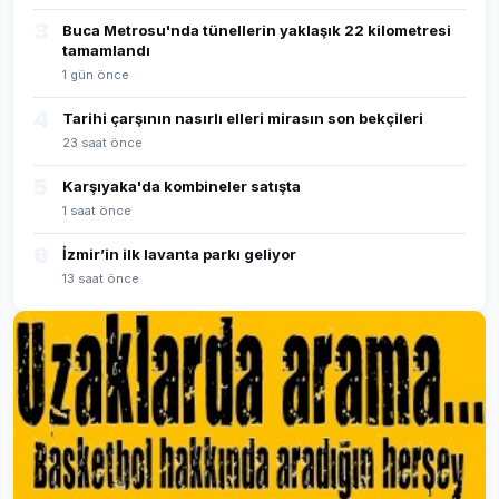
3
Buca Metrosu'nda tünellerin yaklaşık 22 kilometresi
tamamlandı
1 gün önce
4
Tarihi çarşının nasırlı elleri mirasın son bekçileri
23 saat önce
5
Karşıyaka'da kombineler satışta
1 saat önce
6
İzmir’in ilk lavanta parkı geliyor
13 saat önce