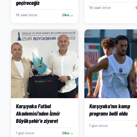
geçireceğiz
18 saat önce
16 saat önce
Oku →
Karşıyaka Futbol
Karşıyaka'nın kamp
Akademisi'nden İzmir
programı belli oldu
Büyükşehir'e ziyaret
1 gün önce
1 gün önce
Oku →