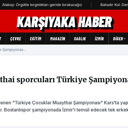
gütte kırgınlıkları geride bırakacağız
Bahadır Kul: Deniz kenarın
KARŞIYAKA HABER
T
ÇEVRE
EĞİTİM
MAGAZİN
SAĞLIK
İZMİR
DIĞER
e Şampiyonas...
thai sporcuları Türkiye Şampiyon
enen "Türkiye Çocuklar Muaythai Şampiyonası" Kars'ta yap
or. Bostanlıspor şampiyonada İzmir'i temsil edecek tek erke