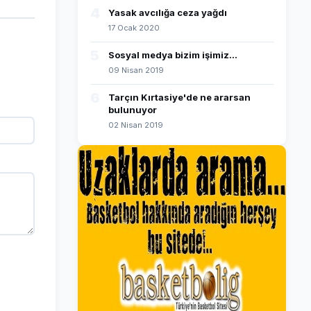
4
Yasak avcılığa ceza yağdı
17 Ocak 2020
5
Sosyal medya bizim işimiz...
09 Nisan 2019
6
Tarçın Kırtasiye'de ne ararsan
bulunuyor
02 Nisan 2019