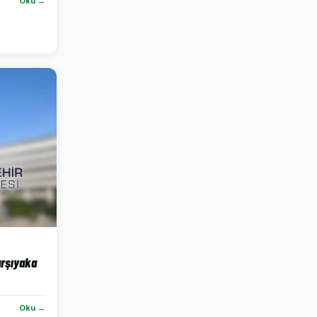
Oku →
arşıyaka
Oku →