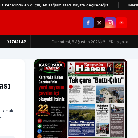
da en güçlü, en sağlam stadı hayata geçireceğiz
Makine Mühendis
YAZARLAR
Cumartesi, 8 Ağustos 2026
|
⛅
--°
Karşıyaka
ası
ılacak.
k