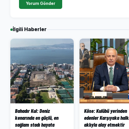
Yorum Gönder
İlgili Haberler
Bahadır Kul: Deniz
Köse: Kulübü yerinden
kenarında en güçlü, en
edenler Karşıyaka halk
sağlam stadı hayata
aklıyla alay etmektir