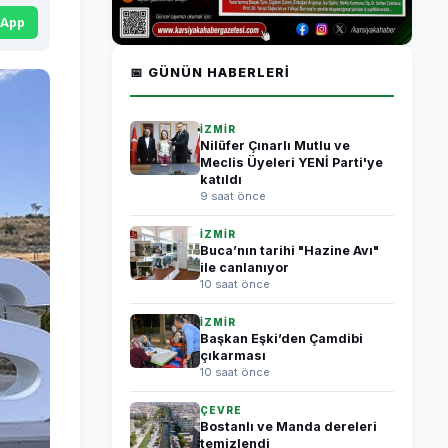
sApp
📅 GÜNÜN HABERLERI
İZMİR
Nilüfer Çınarlı Mutlu ve
Meclis Üyeleri YENİ Parti'ye
katıldı
9 saat önce
İZMİR
Buca’nın tarihi "Hazine Avı"
ile canlanıyor
10 saat önce
İZMİR
Başkan Eşki’den Çamdibi
çıkarması
10 saat önce
ÇEVRE
Bostanlı ve Manda dereleri
temizlendi