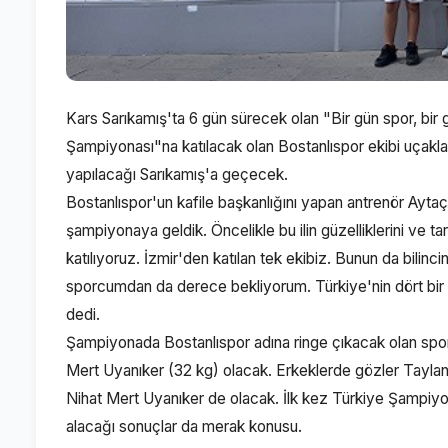
Kars Sarıkamış'ta 6 gün sürecek olan "Bir gün spor, bi
Şampiyonası"na katılacak olan Bostanlıspor ekibi uçakla
yapılacağı Sarıkamış'a geçecek.
Bostanlıspor'un kafile başkanlığını yapan antrenör Aytaç
şampiyonaya geldik. Öncelikle bu ilin güzelliklerini ve tar
katılıyoruz. İzmir'den katılan tek ekibiz. Bunun da bilinc
sporcumdan da derece bekliyorum. Türkiye'nin dört bi
dedi.
Şampiyonada Bostanlıspor adına ringe çıkacak olan spor
Mert Uyanıker (32 kg) olacak. Erkeklerde gözler Taylan
Nihat Mert Uyanıker de olacak. İlk kez Türkiye Şampiyon
alacağı sonuçlar da merak konusu.