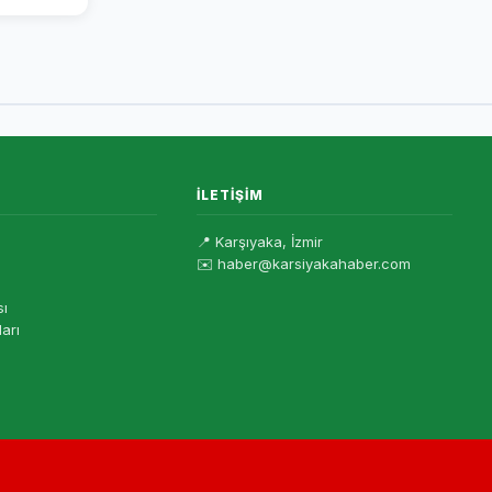
İLETIŞIM
📍 Karşıyaka, İzmir
✉️ haber@karsiyakahaber.com
sı
ları