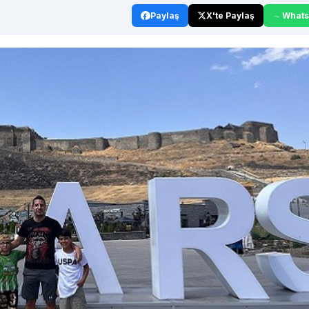
Paylaş
X'te Paylaş
What