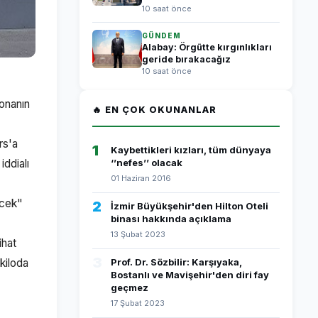
10 saat önce
GÜNDEM
Alabay: Örgütte kırgınlıkları
geride bırakacağız
10 saat önce
yonanın
🔥 EN ÇOK OKUNANLAR
rs'a
1
Kaybettikleri kızları, tüm dünyaya
iddialı
‘’nefes’’ olacak
01 Haziran 2016
ecek"
2
İzmir Büyükşehir'den Hilton Oteli
binası hakkında açıklama
13 Şubat 2023
ihat
3
kiloda
Prof. Dr. Sözbilir: Karşıyaka,
Bostanlı ve Mavişehir'den diri fay
geçmez
17 Şubat 2023