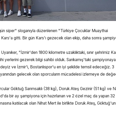
r gün siper" sloganıyla düzenlenen "Türkiye Çocuklar Muaythai
 Kars'a gitti. Bir gün Kars'ı gezecek olan ekip, daha sonra şampi
 Uyanıker, "İzmir'den 1800 kilometre uzaklıktaki, sınır şehrimiz Ka
ihi yerlerini gezerek bilgi sahibi olduk. Sarıkamış'taki şampiyonaya 
indeyiz ve İzmir'i, Bostanlıspor'u en iyi şekilde temsil edeceğiz. 3
r yanından gelecek olan sporcuların mücadelesi izlemeye de değ
cular Göktuğ Sarımsaklı (38 kg), Doruk Ateş Gezinir (51 kg) ve N
d'da bir ay şampiyona için hazırlanan ve 2 özel maç da yapan 32 
asına katılacak olan Nihat Mert ile birlikte Doruk Ateş, Göktuğ'un