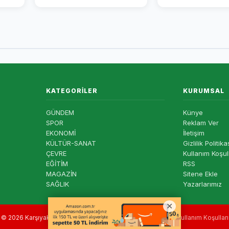
KATEGORILER
KURUMSAL
GÜNDEM
Künye
SPOR
Reklam Ver
EKONOMİ
İletişim
KÜLTÜR-SANAT
Gizlilik Politika
ÇEVRE
Kullanım Koşul
EĞİTİM
RSS
MAGAZİN
Sitene Ekle
SAĞLIK
Yazarlarımız
© 2026 Karşıyaka Haber — Tüm hakları saklıdır. |
Gizlilik
|
Kullanım Koşulları