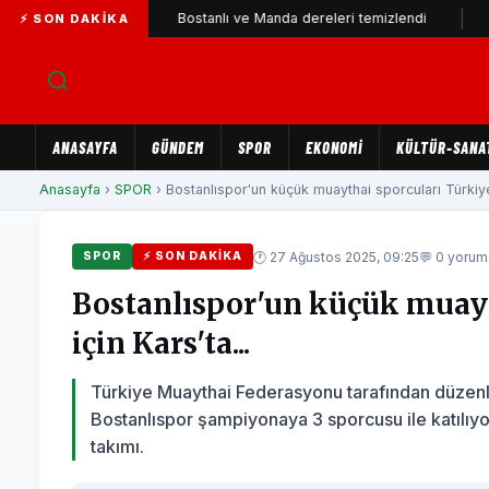
atıldı
Bostanlı ve Manda dereleri temizlendi
Alabay: Ör
⚡ SON DAKIKA
ANASAYFA
GÜNDEM
SPOR
EKONOMİ
KÜLTÜR-SANA
Anasayfa
›
SPOR
› Bostanlıspor'un küçük muaythai sporcuları Türkiy
🕐 27 Ağustos 2025, 09:25
💬 0 yorum
SPOR
⚡ SON DAKIKA
Bostanlıspor'un küçük muay
için Kars'ta...
Türkiye Muaythai Federasyonu tarafından düzenl
Bostanlıspor şampiyonaya 3 sporcusu ile katılıy
takımı.