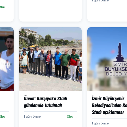
1 gün önce
Oku →
Ünsal: Karşıyaka Stadı
İzmir Büyükşehir
gündemde tutulmalı
Belediyesi'nden K
Stadı açıklaması
Oku →
1 gün önce
Oku →
1 gün önce