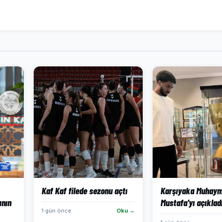
Kaf Kaf filede sezonu açtı
Karşıyaka Muhaym
ının
Mustafa'yı açıklad
1 gün önce
Oku →