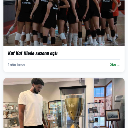
Kaf Kaf filede sezonu açtı
1 gün önce
Oku →