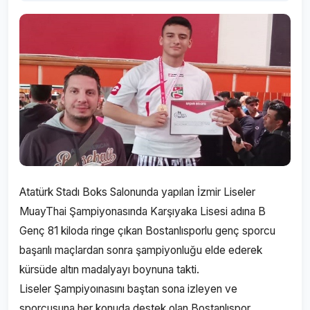
Atatürk Stadı Boks Salonunda yapılan İzmir Liseler
MuayThai Şampiyonasında Karşıyaka Lisesi adına B
Genç 81 kiloda ringe çıkan Bostanlısporlu genç sporcu
başarılı maçlardan sonra şampiyonluğu elde ederek
kürsüde altın madalyayı boynuna takti.
Liseler Şampiyoınasını baştan sona izleyen ve
sporcusuna her konuda destek olan Bostanlıspor