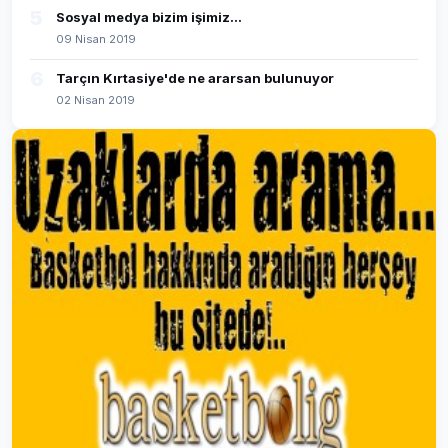
5
Sosyal medya bizim işimiz...
09 Nisan 2019
6
Tarçın Kırtasiye'de ne ararsan bulunuyor
02 Nisan 2019