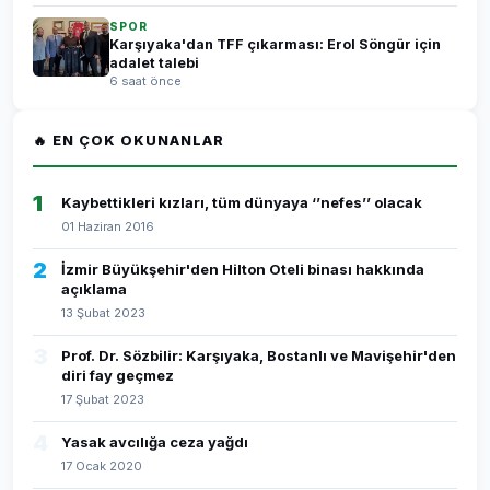
SPOR
Karşıyaka'dan TFF çıkarması: Erol Söngür için
adalet talebi
6 saat önce
🔥 EN ÇOK OKUNANLAR
1
Kaybettikleri kızları, tüm dünyaya ‘’nefes’’ olacak
01 Haziran 2016
2
İzmir Büyükşehir'den Hilton Oteli binası hakkında
açıklama
13 Şubat 2023
3
Prof. Dr. Sözbilir: Karşıyaka, Bostanlı ve Mavişehir'den
diri fay geçmez
17 Şubat 2023
4
Yasak avcılığa ceza yağdı
17 Ocak 2020