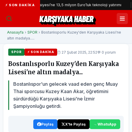
İzmir İtfaiyesi’ne 13,5 milyon Euro’luk teknoloji yatırımı
İzmir Y
⚡ SON DAKIKA
KARŞIYAKA HABER
Anasayfa
›
SPOR
› Bostanlısporlu Kuzey'den Karşıyaka Lisesi'ne
altın madalya.....
🕐 27 Şubat 2025, 22:52
💬 0 yorum
SPOR
⚡ SON DAKIKA
Bostanlısporlu Kuzey'den Karşıyaka
Lisesi'ne altın madalya...
Bostanlıspor'un gelecek vaad eden genç Muay
Thai sporcusu Kuzey Kaan Akar, öğretimini
sürdürdüğü Karşıyaka Lisesi'ne İzmir
Şampiyonluğu getirdi.
Paylaş
X'te Paylaş
WhatsApp