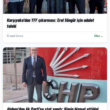
Karşıyaka'dan TFF çıkarması: Erol Söngür için adalet
talebi
6 saat önce
Oku →
Alabay'dan Ak Parti'ye stat yanıtı: Kimin hizmet ettiğini