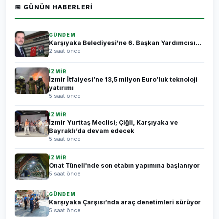
📅 GÜNÜN HABERLERI
GÜNDEM
Karşıyaka Belediyesi'ne 6. Başkan Yardımcısı...
2 saat önce
İZMİR
İzmir İtfaiyesi’ne 13,5 milyon Euro’luk teknoloji
yatırımı
5 saat önce
İZMİR
İzmir Yurttaş Meclisi; Çiğli, Karşıyaka ve
Bayraklı’da devam edecek
5 saat önce
İZMİR
Onat Tüneli'nde son etabın yapımına başlanıyor
5 saat önce
GÜNDEM
Karşıyaka Çarşısı’nda araç denetimleri sürüyor
5 saat önce