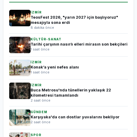
İZMİR
TeosFest 2026, "yarın 2027 için başlıyoruz"
mesajıyla sona erdi
8 dakika önce
KÜLTÜR-SANAT
Tarihi çarşının nasırlı elleri mirasın son bekçileri
1 saat önce
İZMİR
Konak’a yeni nefes alanı
1 saat önce
İZMİR
Buca Metrosu'nda tünellerin yaklaşık 22
kilometresi tamamlandı
2 saat önce
GÜNDEM
Karşıyaka'da can dostlar yuvalarını bekliyor
2 saat önce
SPOR