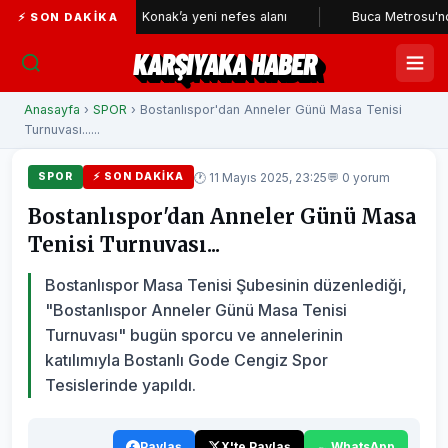
eri
Konak’a yeni nefes alanı
Buca Metrosu'nda tüneller
⚡ SON DAKIKA
KARŞIYAKA HABER
Anasayfa
›
SPOR
› Bostanlıspor'dan Anneler Günü Masa Tenisi
Turnuvası......
🕐 11 Mayıs 2025, 23:25
💬 0 yorum
SPOR
⚡ SON DAKIKA
Bostanlıspor'dan Anneler Günü Masa
Tenisi Turnuvası...
Bostanlıspor Masa Tenisi Şubesinin düzenlediği,
"Bostanlıspor Anneler Günü Masa Tenisi
Turnuvası" bugün sporcu ve annelerinin
katılımıyla Bostanlı Gode Cengiz Spor
Tesislerinde yapıldı.
Paylaş
X'te Paylaş
WhatsApp