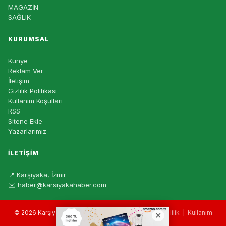
MAGAZİN
SAĞLIK
KURUMSAL
Künye
Reklam Ver
İletişim
Gizlilik Politikası
Kullanım Koşulları
RSS
Sitene Ekle
Yazarlarımız
İLETIŞIM
📍 Karşıyaka, İzmir
✉️ haber@karsiyakahaber.com
© 2026 Karşıyaka Haber — Tüm hakları saklıdır. |
Gizlilik
|
Kullanım
Koşulları