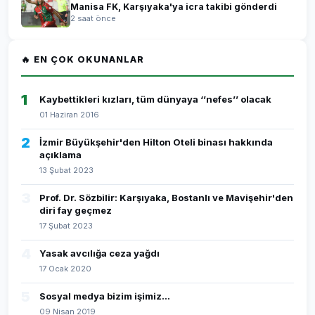
Manisa FK, Karşıyaka'ya icra takibi gönderdi
2 saat önce
🔥 EN ÇOK OKUNANLAR
1
Kaybettikleri kızları, tüm dünyaya ‘’nefes’’ olacak
01 Haziran 2016
2
İzmir Büyükşehir'den Hilton Oteli binası hakkında
açıklama
13 Şubat 2023
3
Prof. Dr. Sözbilir: Karşıyaka, Bostanlı ve Mavişehir'den
diri fay geçmez
17 Şubat 2023
4
Yasak avcılığa ceza yağdı
17 Ocak 2020
5
Sosyal medya bizim işimiz...
09 Nisan 2019