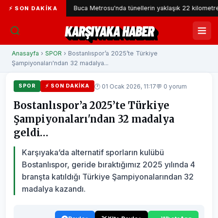
lanı
Buca Metrosu'nda tünellerin yaklaşık 22 kilometresi tamaml
⚡ SON DAKIKA
KARŞIYAKA HABER
Anasayfa
›
SPOR
› Bostanlıspor’a 2025’te Türkiye
Şampiyonaları'ndan 32 madalya...
🕐 01 Ocak 2026, 11:17
💬 0 yorum
SPOR
⚡ SON DAKIKA
Bostanlıspor’a 2025’te Türkiye
Şampiyonaları'ndan 32 madalya
geldi…
Karşıyaka’da alternatif sporların kulübü
Bostanlıspor, geride bıraktığımız 2025 yılında 4
branşta katıldığı Türkiye Şampiyonalarından 32
madalya kazandı.