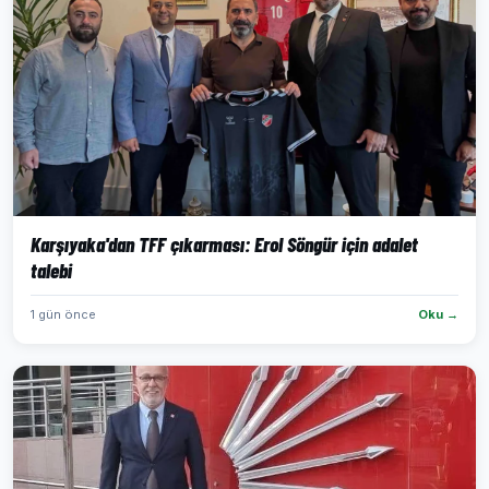
Karşıyaka'dan TFF çıkarması: Erol Söngür için adalet
talebi
1 gün önce
Oku →