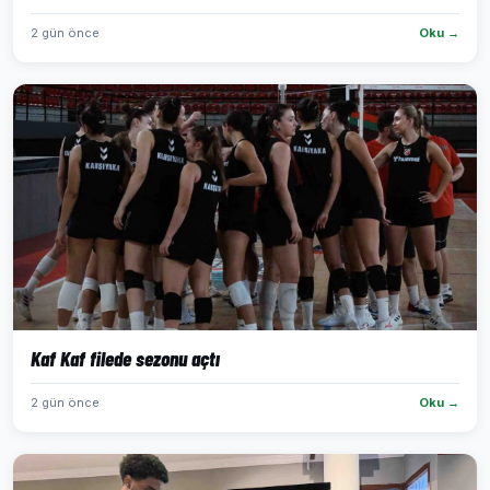
2 gün önce
Oku →
Kaf Kaf filede sezonu açtı
2 gün önce
Oku →