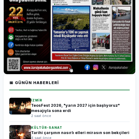
📅 GÜNÜN HABERLERI
İZMİR
TeosFest 2026, "yarın 2027 için başlıyoruz"
mesajıyla sona erdi
2 saat önce
KÜLTÜR-SANAT
Tarihi çarşının nasırlı elleri mirasın son bekçileri
4 saat önce