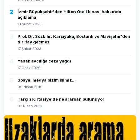
2
İzmir Büyükşehir'den Hilton Oteli binası hakkında
açıklama
13 Şubat 2023
3
Prof. Dr. Sözbilir: Karşıyaka, Bostanlı ve Mavişehir'den
diri fay geçmez
17 Şubat 2023
4
Yasak avcılığa ceza yağdı
17 Ocak 2020
5
Sosyal medya bizim işimiz...
09 Nisan 2019
6
Tarçın Kırtasiye'de ne ararsan bulunuyor
02 Nisan 2019