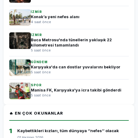
İZMİR
Konak’a yeni nefes alanı
4 saat önce
İZMİR
Buca Metrosu'nda tünellerin yaklaşık 22
kilometresi tamamlandı
5 saat önce
GÜNDEM
Karşıyaka'da can dostlar yuvalarını bekliyor
5 saat önce
SPOR
Manisa FK, Karşıyaka'ya icra takibi gönderdi
5 saat önce
🔥 EN ÇOK OKUNANLAR
1
Kaybettikleri kızları, tüm dünyaya ‘’nefes’’ olacak
01 Haziran 2016