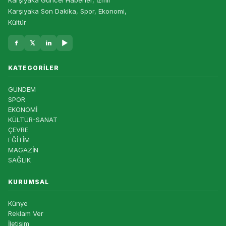
Karşıyaka Güncel Haberler, İzmir
Karşıyaka Son Dakika, Spor, Ekonomi,
Kültür
f
𝕏
in
▶
KATEGORILER
GÜNDEM
SPOR
EKONOMİ
KÜLTÜR-SANAT
ÇEVRE
EĞİTİM
MAGAZİN
SAĞLIK
KURUMSAL
Künye
Reklam Ver
İletişim