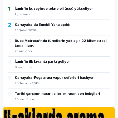
1
İzmir'in kuzeyinde teknoloji üssü yükseliyor
1 gün önce
2
Karşıyaka'da Emekli Yaka açıldı
25 Şubat 2026
3
Buca Metrosu'nda tünellerin yaklaşık 22 kilometresi
tamamlandı
21 saat önce
4
İzmir’in ilk lavanta parkı geliyor
9 saat önce
5
Karşıyaka-Foça arası vapur seferleri başlıyor
28 Temmuz 2015
6
Tarihi çarşının nasırlı elleri mirasın son bekçileri
20 saat önce