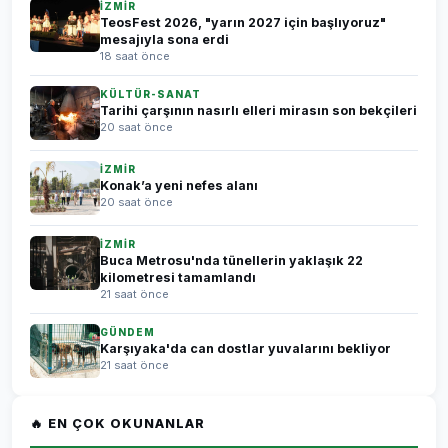
İZMİR
TeosFest 2026, "yarın 2027 için başlıyoruz"
mesajıyla sona erdi
18 saat önce
KÜLTÜR-SANAT
Tarihi çarşının nasırlı elleri mirasın son bekçileri
20 saat önce
İZMİR
Konak’a yeni nefes alanı
20 saat önce
İZMİR
Buca Metrosu'nda tünellerin yaklaşık 22
kilometresi tamamlandı
21 saat önce
GÜNDEM
Karşıyaka'da can dostlar yuvalarını bekliyor
21 saat önce
🔥 EN ÇOK OKUNANLAR