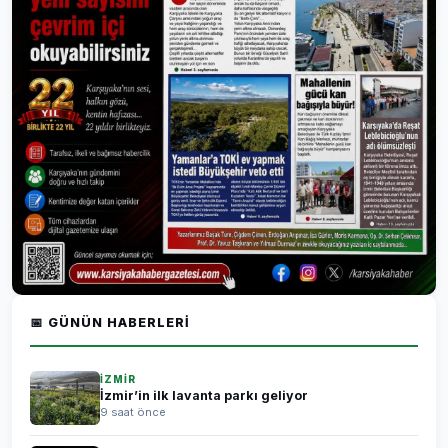
📅 GÜNÜN HABERLERI
İZMİR
İzmir’in ilk lavanta parkı geliyor
9 saat önce