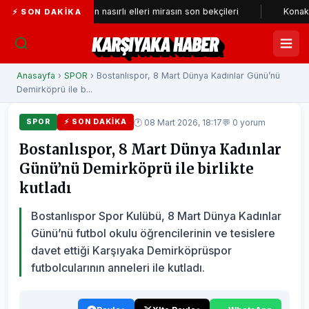
Tarihi çarşının nasırlı elleri mirasın son bekçileri
Konak’a yeni nef
⚡ SON DAKIKA
KARŞIYAKA HABER
Anasayfa
›
SPOR
› Bostanlıspor, 8 Mart Dünya Kadınlar Günü’nü
Demirköprü ile b...
🕐 08 Mart 2026, 18:17
💬 0 yorum
SPOR
⚡ SON DAKIKA
Bostanlıspor, 8 Mart Dünya Kadınlar
Günü’nü Demirköprü ile birlikte
kutladı
Bostanlıspor Spor Kulübü, 8 Mart Dünya Kadınlar
Günü’nü futbol okulu öğrencilerinin ve tesislere
davet ettiği Karşıyaka Demirköprüspor
futbolcularının anneleri ile kutladı.