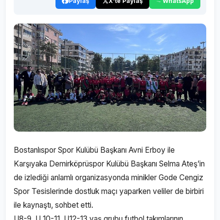
Paylaş
X'te Paylaş
WhatsApp
Bostanlıspor Spor Kulübü Başkanı Avni Erboy ile
Karşıyaka Demirköprüspor Kulübü Başkanı Selma Ateş’in
de izlediği anlamlı organizasyonda minikler Gode Cengiz
Spor Tesislerinde dostluk maçı yaparken veliler de birbiri
ile kaynaştı, sohbet etti.
U8-9, U 10-11, U12-13 yaş grubu futbol takımlarının