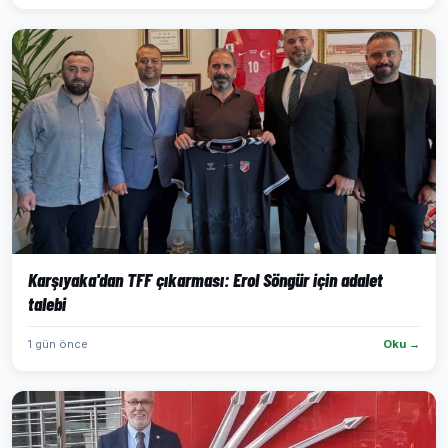
Karşıyaka'dan TFF çıkarması: Erol Söngür için adalet
talebi
1 gün önce
Oku →