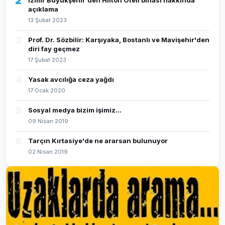
2
İzmir Büyükşehir'den Hilton Oteli binası hakkında
açıklama
13 Şubat 2023
3
Prof. Dr. Sözbilir: Karşıyaka, Bostanlı ve Mavişehir'den
diri fay geçmez
17 Şubat 2023
4
Yasak avcılığa ceza yağdı
17 Ocak 2020
5
Sosyal medya bizim işimiz...
09 Nisan 2019
6
Tarçın Kırtasiye'de ne ararsan bulunuyor
02 Nisan 2019