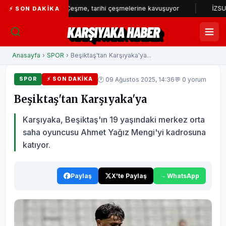
...
Çeşme, tarihi çeşmelerine kavuşuyor
İZSU’dan yılın
⚡ SON DAKIKA
KARŞIYAKA HABER
Anasayfa
›
SPOR
› Beşiktaş'tan Karşıyaka'ya...
🕐 09 Ağustos 2025, 14:36
💬 0 yorum
SPOR
⚡ SON DAKIKA
Beşiktaş'tan Karşıyaka'ya
Karşıyaka, Beşiktaş'ın 19 yaşındaki merkez orta
saha oyuncusu Ahmet Yağız Mengi'yi kadrosuna
katıyor.
Paylaş
X'te Paylaş
WhatsApp