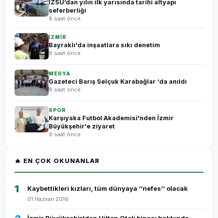
İZSU’dan yılın ilk yarısında tarihi altyapı
seferberliği
8 saat önce
İZMİR
Bayraklı'da inşaatlara sıkı denetim
8 saat önce
MEDYA
Gazeteci Barış Selçuk Karabağlar ‘da anıldı
8 saat önce
SPOR
Karşıyaka Futbol Akademisi'nden İzmir
Büyükşehir'e ziyaret
9 saat önce
🔥 EN ÇOK OKUNANLAR
1
Kaybettikleri kızları, tüm dünyaya ‘’nefes’’ olacak
01 Haziran 2016