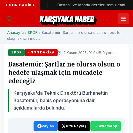
'ye katıldı
Bostanlı ve Manda dereleri temizlendi
Alaba
⚡ SON DAKIKA
KARŞIYAKA HABER
Anasayfa
›
SPOR
› Basatemür: Şartlar ne olursa olsun o hedefe
ulaşmak için müc...
🕐 12 Kasım 2025, 01:04
💬 0 yorum
SPOR
⚡ SON DAKIKA
Basatemür: Şartlar ne olursa olsun o
hedefe ulaşmak için mücadele
edeceğiz
Karşıyaka'da Teknik Direktörü Burhanettin
Basatemür, bahis operasyonuna dair
açıklamalarda bulundu.
Paylaş
X'te Paylaş
WhatsApp