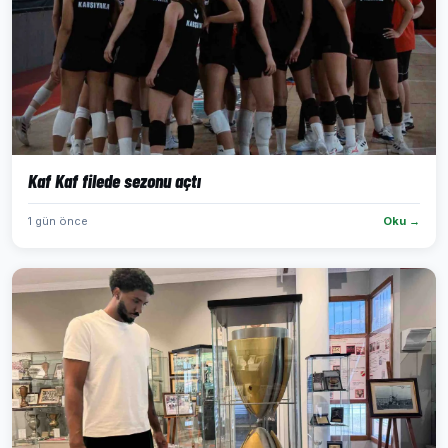
Kaf Kaf filede sezonu açtı
1 gün önce
Oku →