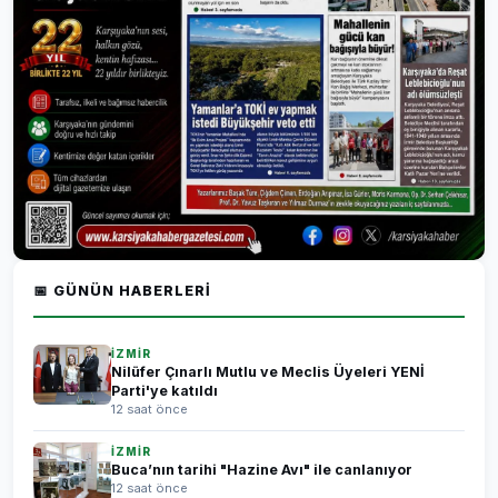
📅 GÜNÜN HABERLERI
İZMİR
Nilüfer Çınarlı Mutlu ve Meclis Üyeleri YENİ
Parti'ye katıldı
12 saat önce
İZMİR
Buca’nın tarihi "Hazine Avı" ile canlanıyor
12 saat önce