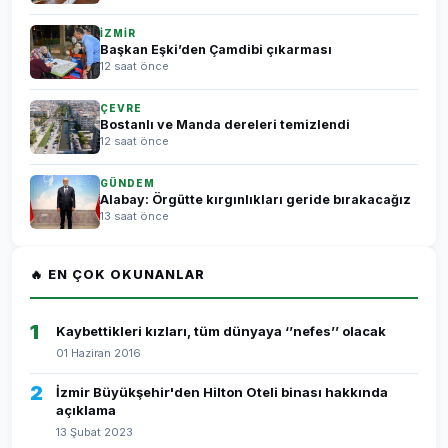
İZMİR
Başkan Eşki’den Çamdibi çıkarması
12 saat önce
ÇEVRE
Bostanlı ve Manda dereleri temizlendi
12 saat önce
GÜNDEM
Alabay: Örgütte kırgınlıkları geride bırakacağız
13 saat önce
🔥 EN ÇOK OKUNANLAR
1
Kaybettikleri kızları, tüm dünyaya ‘’nefes’’ olacak
01 Haziran 2016
2
İzmir Büyükşehir'den Hilton Oteli binası hakkında
açıklama
13 Şubat 2023