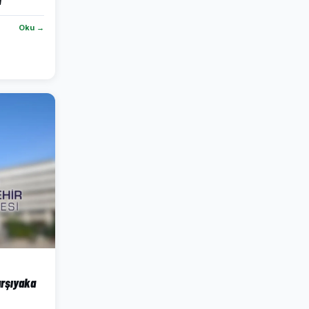
Oku →
arşıyaka