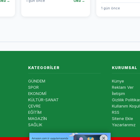
Oku →
1 gün önce
Oku →
1 gün önce
KATEGORILER
KURUMSAL
GÜNDEM
Künye
SPOR
Reklam Ver
EKONOMİ
İletişim
KÜLTÜR-SANAT
Gizlilik Politika
ÇEVRE
Kullanım Koşul
EĞİTİM
RSS
MAGAZİN
Sitene Ekle
SAĞLIK
Yazarlarımız