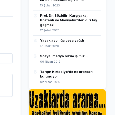
13 Şubat 2023
3
Prof. Dr. Sözbilir: Karşıyaka,
Bostanlı ve Mavişehir'den diri fay
geçmez
17 Şubat 2023
4
Yasak avcılığa ceza yağdı
17 Ocak 2020
5
Sosyal medya bizim işimiz...
09 Nisan 2019
6
Tarçın Kırtasiye'de ne ararsan
bulunuyor
02 Nisan 2019