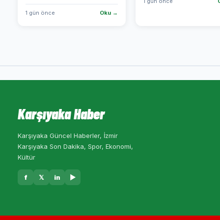
1 gün önce
1 gün önce
Oku →
Karşıyaka Haber
Karşıyaka Güncel Haberler, İzmir
Karşıyaka Son Dakika, Spor, Ekonomi,
Kültür
f
𝕏
in
▶