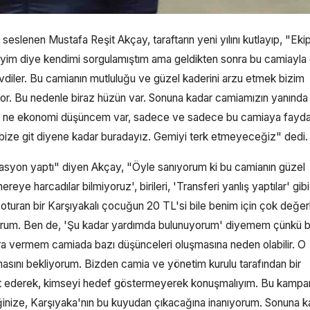
eslenen Mustafa Reşit Akçay, taraftarın yeni yılını kutlayıp, "Ekip
iyim diye kendimi sorgulamıştım ama geldikten sonra bu camiayla 
vdiler. Bu camianın mutluluğu ve güzel kaderini arzu etmek bizim
r. Bu nedenle biraz hüzün var. Sonuna kadar camiamızın yanında
ar ne ekonomi düşüncem var, sadece ve sadece bu camiaya fayda
i bize git diyene kadar buradayız. Gemiyi terk etmeyeceğiz" dedi.
zasyon yaptı" diyen Akçay, "Öyle sanıyorum ki bu camianın güzel
ereye harcadılar bilmiyoruz', birileri, 'Transferi yanlış yaptılar' gibi
 oturan bir Karşıyakalı çocuğun 20 TL'si bile benim için çok değerl
rum. Ben de, 'Şu kadar yardımda bulunuyorum' diyemem çünkü b
a vermem camiada bazı düşünceleri oluşmasına neden olabilir. O
sını bekliyorum. Bizden camia ve yönetim kurulu tarafından bir
kkat ederek, kimseyi hedef göstermeyerek konuşmalıyım. Bu kampa
ğinize, Karşıyaka'nın bu kuyudan çıkacağına inanıyorum. Sonuna k