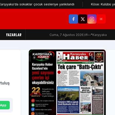
a sokaklar çocuk sesleriye yankılandı
Köse: Kulübü yerinden eden
YAZARLAR
Cuma, 7 Ağustos 2026
|
⛅
--°
Karşıyaka
rtuluş
sApp