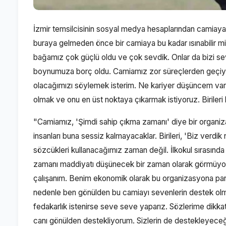
İzmir temsilcisinin sosyal medya hesaplarından camiaya s
buraya gelmeden önce bir camiaya bu kadar ısınabilir m
bağamız çok güçlü oldu ve çok sevdik. Onlar da bizi se
boynumuza borç oldu. Camiamız zor süreçlerden geçiyo
olacağımızı söylemek isterim. Ne kariyer düşüncem v
olmak ve onu en üst noktaya çıkarmak istiyoruz. Biriler
"Camiamız, 'Şimdi sahip çıkma zamanı' diye bir organi
insanları buna sessiz kalmayacaklar. Birileri, 'Biz verdik n
sözcükleri kullanacağımız zaman değil. İlkokul sırasında
zamanı maddiyatı düşünecek bir zaman olarak görmüyo
çalışanım. Benim ekonomik olarak bu organizasyona par
nedenle ben gönülden bu camiayı sevenlerin destek olma
fedakarlık istenirse seve seve yaparız. Sözlerime di
canı gönülden destekliyorum. Sizlerin de destekleyece