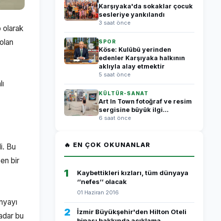
Karşıyaka'da sokaklar çocuk
sesleriye yankılandı
3 saat önce
 olarak
olan
SPOR
Köse: Kulübü yerinden
edenler Karşıyaka halkının
aklıyla alay etmektir
5 saat önce
lı
KÜLTÜR-SANAT
Art In Town fotoğraf ve resim
sergisine büyük ilgi...
6 saat önce
🔥 EN ÇOK OKUNANLAR
i. Bu
en bir
1
Kaybettikleri kızları, tüm dünyaya
‘’nefes’’ olacak
01 Haziran 2016
nyayı
2
İzmir Büyükşehir'den Hilton Oteli
adar bu
binası hakkında açıklama