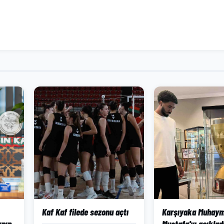
Kaf Kaf filede sezonu açtı
Karşıyaka Muhaym
ının
Mustafa'yı açıklad