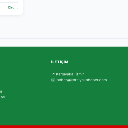
Oku →
İLETIŞIM
📍 Karşıyaka, İzmir
✉️ haber@karsiyakahaber.com
sı
ları