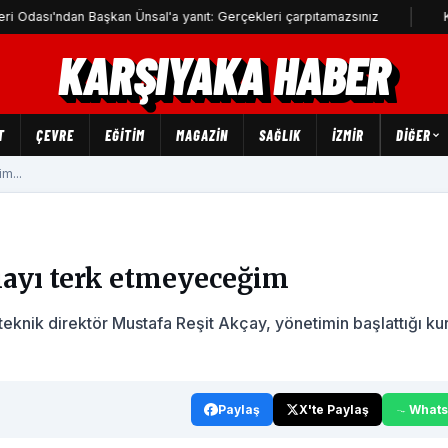
an Başkan Ünsal'a yanıt: Gerçekleri çarpıtamazsınız
Karşıyaka'd
KARŞIYAKA HABER
T
ÇEVRE
EĞİTİM
MAGAZİN
SAĞLIK
İZMİR
DIĞER
m...
iayı terk etmeyeceğim
teknik direktör Mustafa Reşit Akçay, yönetimin başlattığı ku
Paylaş
X'te Paylaş
What