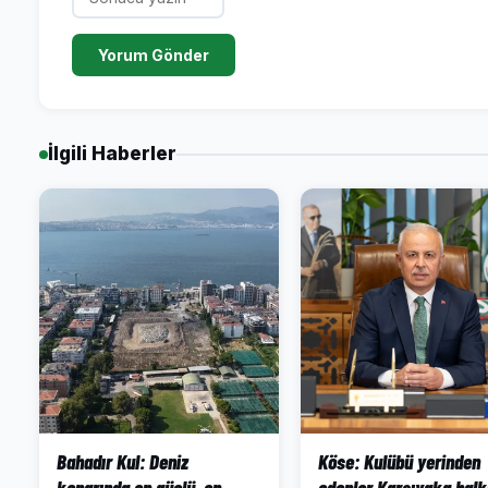
Yorum Gönder
İlgili Haberler
Bahadır Kul: Deniz
Köse: Kulübü yerinden
kenarında en güçlü, en
edenler Karşıyaka halk