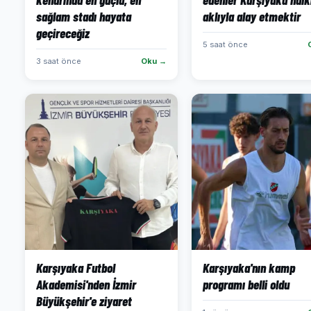
sağlam stadı hayata
aklıyla alay etmektir
geçireceğiz
5 saat önce
3 saat önce
Oku →
Karşıyaka Futbol
Karşıyaka'nın kamp
Akademisi'nden İzmir
programı belli oldu
Büyükşehir'e ziyaret