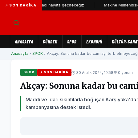
 en sağlam stadı hayata geçireceğiz
Makine Mühendisleri Odası'nd
⚡ SON DAKIKA
ANASAYFA
GÜNDEM
SPOR
EKONOMİ
KÜLTÜR-SANA
Anasayfa
›
SPOR
› Akçay: Sonuna kadar bu camiayı terk etmeyeceği
🕐 30 Aralık 2024, 19:58
💬 0 yorum
SPOR
⚡ SON DAKIKA
Akçay: Sonuna kadar bu cam
Maddi ve idari sıkıntılarla boğuşan Karşıyaka'da 
kampanyasına destek istedi.