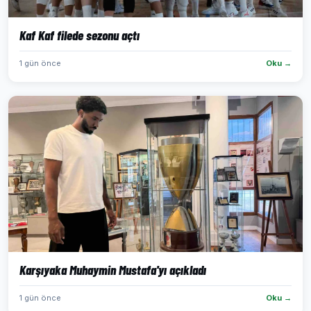
Kaf Kaf filede sezonu açtı
1 gün önce
Oku →
Karşıyaka Muhaymin Mustafa'yı açıkladı
1 gün önce
Oku →