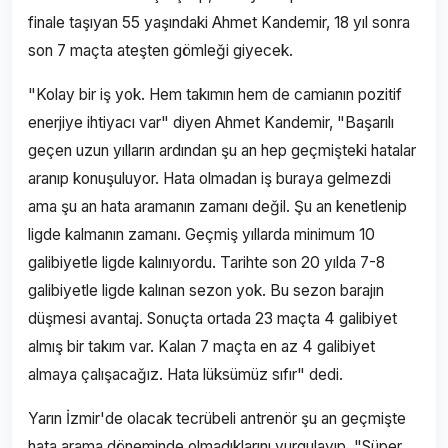
finale taşıyan 55 yaşındaki Ahmet Kandemir, 18 yıl sonra
son 7 maçta ateşten gömleği giyecek.
"Kolay bir iş yok. Hem takımın hem de camianın pozitif
enerjiye ihtiyacı var" diyen Ahmet Kandemir, "Başarılı
geçen uzun yılların ardından şu an hep geçmişteki hatalar
aranıp konuşuluyor. Hata olmadan iş buraya gelmezdi
ama şu an hata aramanın zamanı değil. Şu an kenetlenip
ligde kalmanın zamanı. Geçmiş yıllarda minimum 10
galibiyetle ligde kalınıyordu. Tarihte son 20 yılda 7-8
galibiyetle ligde kalınan sezon yok. Bu sezon barajın
düşmesi avantaj. Sonuçta ortada 23 maçta 4 galibiyet
almış bir takım var. Kalan 7 maçta en az 4 galibiyet
almaya çalışacağız. Hata lüksümüz sıfır" dedi.
Yarın İzmir'de olacak tecrübeli antrenör şu an geçmişte
hata arama döneminde olmadıklarını vurgulayıp, "Süper