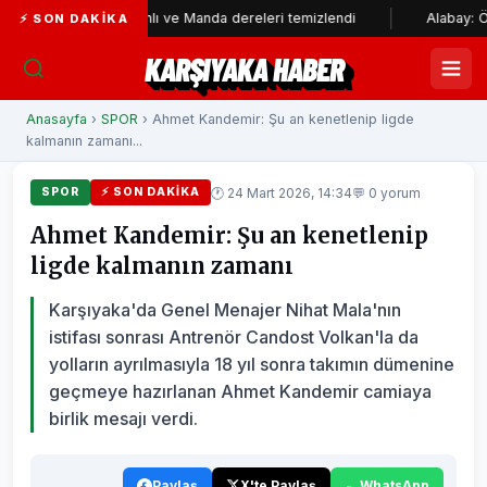
Bostanlı ve Manda dereleri temizlendi
Alabay: Örgütte kı
⚡ SON DAKIKA
KARŞIYAKA HABER
Anasayfa
›
SPOR
› Ahmet Kandemir: Şu an kenetlenip ligde
kalmanın zamanı...
🕐 24 Mart 2026, 14:34
💬 0 yorum
SPOR
⚡ SON DAKIKA
Ahmet Kandemir: Şu an kenetlenip
ligde kalmanın zamanı
Karşıyaka'da Genel Menajer Nihat Mala'nın
istifası sonrası Antrenör Candost Volkan'la da
yolların ayrılmasıyla 18 yıl sonra takımın dümenine
geçmeye hazırlanan Ahmet Kandemir camiaya
birlik mesajı verdi.
Paylaş
X'te Paylaş
WhatsApp