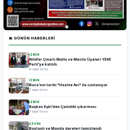
📅 GÜNÜN HABERLERI
İZMİR
Nilüfer Çınarlı Mutlu ve Meclis Üyeleri YENİ
Parti'ye katıldı
6 saat önce
İZMİR
Buca’nın tarihi "Hazine Avı" ile canlanıyor
7 saat önce
İZMİR
Başkan Eşki’den Çamdibi çıkarması
7 saat önce
ÇEVRE
Bostanlı ve Manda dereleri temizlendi