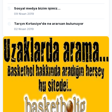
5
Sosyal medya bizim işimiz...
09 Nisan 2019
6
Tarçın Kırtasiye'de ne ararsan bulunuyor
02 Nisan 2019