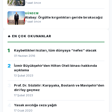
7 saat önce
GÜNDEM
Alabay: Örgütte kırgınlıkları geride bırakacağız
7 saat önce
🔥 EN ÇOK OKUNANLAR
1
Kaybettikleri kızları, tüm dünyaya ‘’nefes’’ olacak
01 Haziran 2016
2
İzmir Büyükşehir'den Hilton Oteli binası hakkında
açıklama
13 Şubat 2023
3
Prof. Dr. Sözbilir: Karşıyaka, Bostanlı ve Mavişehir'den
diri fay geçmez
17 Şubat 2023
4
Yasak avcılığa ceza yağdı
17 Ocak 2020