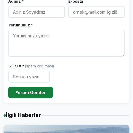
Adınız *
E-posta
Yorumunuz *
5 + 9 = ?
(spam koruması)
Yorum Gönder
İlgili Haberler