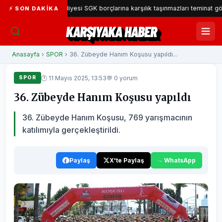
Karşıyaka Belediyesi SGK borçlarına karşılık taşınmazları teminat gösterec
⚡ SON DAKIKA
KARŞIYAKA HABER
Anasayfa
›
SPOR
› 36. Zübeyde Hanım Koşusu yapıldı...
🕐 11 Mayıs 2025, 13:53
💬 0 yorum
SPOR
36. Zübeyde Hanım Koşusu yapıldı
36. Zübeyde Hanım Koşusu, 769 yarışmacının
katılımıyla gerçekleştirildi.
Paylaş
X'te Paylaş
WhatsApp