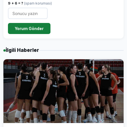
9 + 6 = ?
(spam koruması)
Yorum Gönder
İlgili Haberler