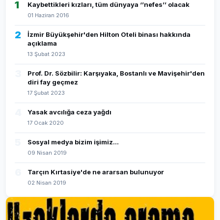
1
Kaybettikleri kızları, tüm dünyaya ‘’nefes’’ olacak
01 Haziran 2016
2
İzmir Büyükşehir'den Hilton Oteli binası hakkında
açıklama
13 Şubat 2023
3
Prof. Dr. Sözbilir: Karşıyaka, Bostanlı ve Mavişehir'den
diri fay geçmez
17 Şubat 2023
4
Yasak avcılığa ceza yağdı
17 Ocak 2020
5
Sosyal medya bizim işimiz...
09 Nisan 2019
6
Tarçın Kırtasiye'de ne ararsan bulunuyor
02 Nisan 2019