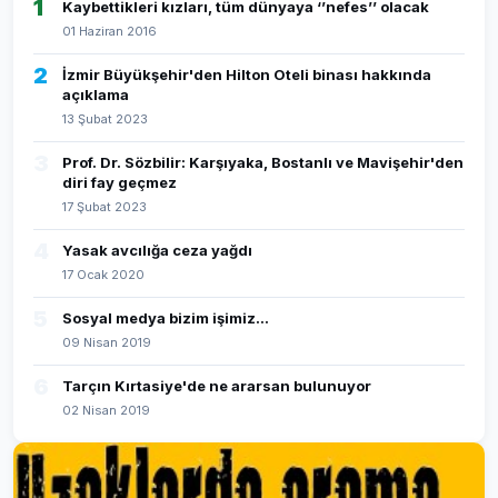
1
Kaybettikleri kızları, tüm dünyaya ‘’nefes’’ olacak
01 Haziran 2016
2
İzmir Büyükşehir'den Hilton Oteli binası hakkında
açıklama
13 Şubat 2023
3
Prof. Dr. Sözbilir: Karşıyaka, Bostanlı ve Mavişehir'den
diri fay geçmez
17 Şubat 2023
4
Yasak avcılığa ceza yağdı
17 Ocak 2020
5
Sosyal medya bizim işimiz...
09 Nisan 2019
6
Tarçın Kırtasiye'de ne ararsan bulunuyor
02 Nisan 2019