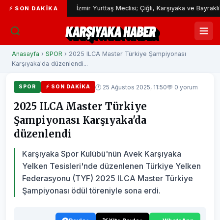
rımı
İzmir Yurttaş Meclisi; Çiğli, Karşıyaka ve Bayraklı’da devam
⚡ SON DAKIKA
KARŞIYAKA HABER
Anasayfa
›
SPOR
› 2025 ILCA Master Türkiye Şampiyonası
Karşıyaka'da düzenlendi...
🕐 25 Ağustos 2025, 11:50
💬 0 yorum
SPOR
⚡ SON DAKIKA
2025 ILCA Master Türkiye
Şampiyonası Karşıyaka'da
düzenlendi
Karşıyaka Spor Kulübü'nün Avek Karşıyaka
Yelken Tesisleri'nde düzenlenen Türkiye Yelken
Federasyonu (TYF) 2025 ILCA Master Türkiye
Şampiyonası ödül töreniyle sona erdi.