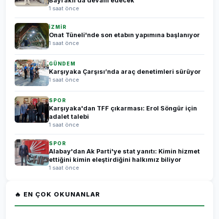
Bayraklı’da devam edecek
1 saat önce
İZMİR
Onat Tüneli'nde son etabın yapımına başlanıyor
1 saat önce
GÜNDEM
Karşıyaka Çarşısı’nda araç denetimleri sürüyor
1 saat önce
SPOR
Karşıyaka'dan TFF çıkarması: Erol Söngür için
adalet talebi
1 saat önce
SPOR
Alabay'dan Ak Parti'ye stat yanıtı: Kimin hizmet
ettiğini kimin eleştirdiğini halkımız biliyor
1 saat önce
🔥 EN ÇOK OKUNANLAR