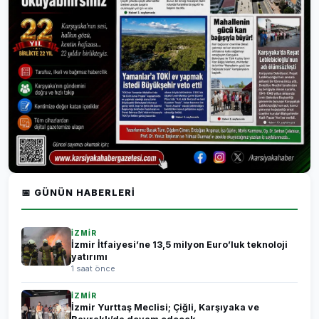
📅 GÜNÜN HABERLERI
İZMİR
İzmir İtfaiyesi’ne 13,5 milyon Euro’luk teknoloji
yatırımı
1 saat önce
İZMİR
İzmir Yurttaş Meclisi; Çiğli, Karşıyaka ve