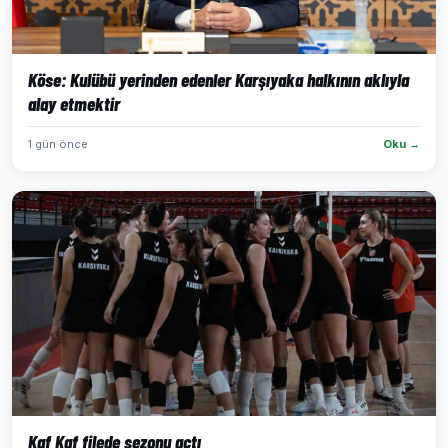
Köse: Kulübü yerinden edenler Karşıyaka halkının aklıyla
alay etmektir
1 gün önce
Oku →
Kaf Kaf filede sezonu açtı