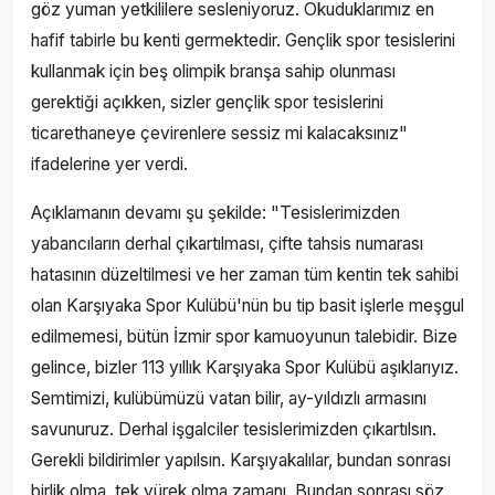
göz yuman yetkililere sesleniyoruz. Okuduklarımız en
hafif tabirle bu kenti germektedir. Gençlik spor tesislerini
kullanmak için beş olimpik branşa sahip olunması
gerektiği açıkken, sizler gençlik spor tesislerini
ticarethaneye çevirenlere sessiz mi kalacaksınız"
ifadelerine yer verdi.
Açıklamanın devamı şu şekilde: "Tesislerimizden
yabancıların derhal çıkartılması, çifte tahsis numarası
hatasının düzeltilmesi ve her zaman tüm kentin tek sahibi
olan Karşıyaka Spor Kulübü'nün bu tip basit işlerle meşgul
edilmemesi, bütün İzmir spor kamuoyunun talebidir. Bize
gelince, bizler 113 yıllık Karşıyaka Spor Kulübü aşıklarıyız.
Semtimizi, kulübümüzü vatan bilir, ay-yıldızlı armasını
savunuruz. Derhal işgalciler tesislerimizden çıkartılsın.
Gerekli bildirimler yapılsın. Karşıyakalılar, bundan sonrası
birlik olma, tek yürek olma zamanı. Bundan sonrası söz