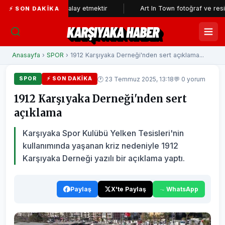
ının aklıyla alay etmektir
Art In Town fotoğraf ve resim sergisine
⚡ SON DAKIKA
KARŞIYAKA HABER
Anasayfa
›
SPOR
› 1912 Karşıyaka Derneği'nden sert açıklama...
🕐 23 Temmuz 2025, 13:18
💬 0 yorum
SPOR
⚡ SON DAKIKA
1912 Karşıyaka Derneği'nden sert
açıklama
Karşıyaka Spor Kulübü Yelken Tesisleri'nin
kullanımında yaşanan kriz nedeniyle 1912
Karşıyaka Derneği yazılı bir açıklama yaptı.
Paylaş
X'te Paylaş
WhatsApp