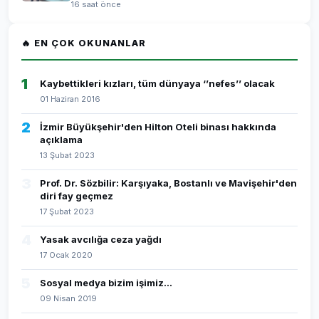
16 saat önce
🔥 EN ÇOK OKUNANLAR
1
Kaybettikleri kızları, tüm dünyaya ‘’nefes’’ olacak
01 Haziran 2016
2
İzmir Büyükşehir'den Hilton Oteli binası hakkında
açıklama
13 Şubat 2023
3
Prof. Dr. Sözbilir: Karşıyaka, Bostanlı ve Mavişehir'den
diri fay geçmez
17 Şubat 2023
4
Yasak avcılığa ceza yağdı
17 Ocak 2020
5
Sosyal medya bizim işimiz...
09 Nisan 2019