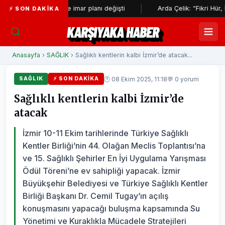
 çevresinde imar planı değişti
Arda Çelik: “Fikri Hür, İrfanı Hür,
⚡ SON DAKIKA
KARŞIYAKA HABER
Anasayfa
›
SAĞLIK
› Sağlıklı kentlerin kalbi İzmir’de atacak...
🕐 08 Ekim 2025, 11:18
💬 0 yorum
SAĞLIK
⚡ SON DAKIKA
Sağlıklı kentlerin kalbi İzmir’de
atacak
İzmir 10-11 Ekim tarihlerinde Türkiye Sağlıklı
Kentler Birliği’nin 44. Olağan Meclis Toplantısı’na
ve 15. Sağlıklı Şehirler En İyi Uygulama Yarışması
Ödül Töreni’ne ev sahipliği yapacak. İzmir
Büyükşehir Belediyesi ve Türkiye Sağlıklı Kentler
Birliği Başkanı Dr. Cemil Tugay’ın açılış
konuşmasını yapacağı buluşma kapsamında Su
Yönetimi ve Kuraklıkla Mücadele Stratejileri