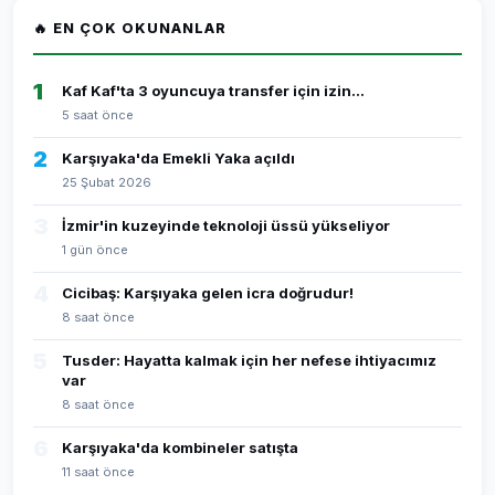
🔥 EN ÇOK OKUNANLAR
1
Kaf Kaf'ta 3 oyuncuya transfer için izin...
5 saat önce
2
Karşıyaka'da Emekli Yaka açıldı
25 Şubat 2026
3
İzmir'in kuzeyinde teknoloji üssü yükseliyor
1 gün önce
4
Cicibaş: Karşıyaka gelen icra doğrudur!
8 saat önce
5
Tusder: Hayatta kalmak için her nefese ihtiyacımız
var
8 saat önce
6
Karşıyaka'da kombineler satışta
11 saat önce