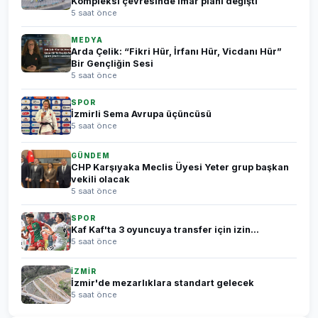
Kompleksi çevresinde imar planı değişti
5 saat önce
MEDYA
Arda Çelik: “Fikri Hür, İrfanı Hür, Vicdanı Hür”
Bir Gençliğin Sesi
5 saat önce
SPOR
İzmirli Sema Avrupa üçüncüsü
5 saat önce
GÜNDEM
CHP Karşıyaka Meclis Üyesi Yeter grup başkan
vekili olacak
5 saat önce
SPOR
Kaf Kaf'ta 3 oyuncuya transfer için izin...
5 saat önce
İZMİR
İzmir'de mezarlıklara standart gelecek
5 saat önce