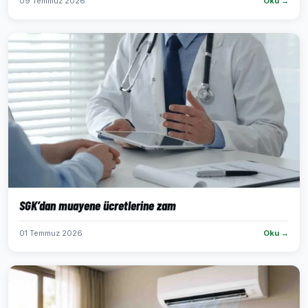
09 Temmuz 2026
Oku →
SGK’dan muayene ücretlerine zam
01 Temmuz 2026
Oku →