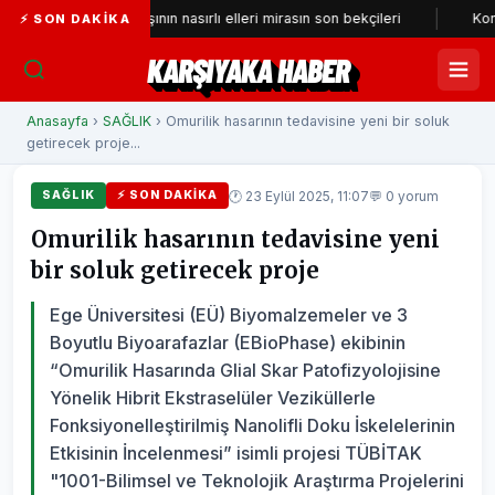
Tarihi çarşının nasırlı elleri mirasın son bekçileri
Konak’a yeni
⚡ SON DAKIKA
KARŞIYAKA HABER
Anasayfa
›
SAĞLIK
› Omurilik hasarının tedavisine yeni bir soluk
getirecek proje...
🕐 23 Eylül 2025, 11:07
💬 0 yorum
SAĞLIK
⚡ SON DAKIKA
Omurilik hasarının tedavisine yeni
bir soluk getirecek proje
Ege Üniversitesi (EÜ) Biyomalzemeler ve 3
Boyutlu Biyoarafazlar (EBioPhase) ekibinin
“Omurilik Hasarında Glial Skar Patofizyolojisine
Yönelik Hibrit Ekstraselüler Veziküllerle
Fonksiyonelleştirilmiş Nanolifli Doku İskelelerinin
Etkisinin İncelenmesi” isimli projesi TÜBİTAK
"1001-Bilimsel ve Teknolojik Araştırma Projelerini