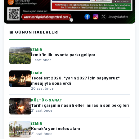
📅 GÜNÜN HABERLERI
İZMİR
İzmir’in ilk lavanta parkı geliyor
11 saat önce
İZMİR
TeosFest 2026, "yarın 2027 için başlıyoruz"
mesajıyla sona erdi
20 saat önce
KÜLTÜR-SANAT
Tarihi çarşının nasırlı elleri mirasın son bekçileri
21 saat önce
İZMİR
Konak’a yeni nefes alanı
21 saat önce