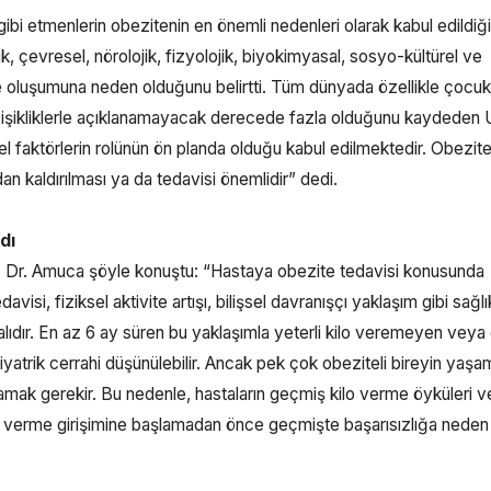
 gibi etmenlerin obezitenin en önemli nedenleri olarak kabul edildiği
k, çevresel, nörolojik, fizyolojik, biyokimyasal, sosyo-kültürel ve
ezite oluşumuna neden olduğunu belirtti. Tüm dünyada özellikle çocuk
eğişikliklerle açıklanamayacak derecede fazla olduğunu kaydeden
faktörlerin rolünün ön planda olduğu kabul edilmektedir. Obezite
n kaldırılması ya da tedavisi önemlidir” dedi.
dı
m. Dr. Amuca şöyle konuştu: “Hastaya obezite tedavisi konusunda
visi, fiziksel aktivite artışı, bilişsel davranışçı yaklaşım gibi sağlık
lıdır. En az 6 ay süren bu yaklaşımla yeterli kilo veremeyen veya
atrik cerrahi düşünülebilir. Ancak pek çok obeziteli bireyin yaşa
mak gerekir. Bu nedenle, hastaların geçmiş kilo verme öyküleri v
ilo verme girişimine başlamadan önce geçmişte başarısızlığa neden