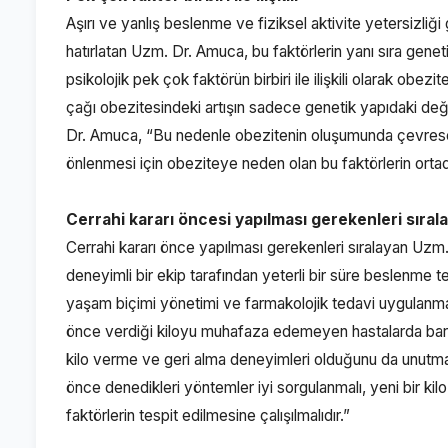
Aşırı ve yanlış beslenme ve fiziksel aktivite yetersizliği
hatırlatan Uzm. Dr. Amuca, bu faktörlerin yanı sıra geneti
psikolojik pek çok faktörün birbiri ile ilişkili olarak ob
çağı obezitesindeki artışın sadece genetik yapıdaki d
Dr. Amuca, “Bu nedenle obezitenin oluşumunda çevresel 
önlenmesi için obeziteye neden olan bu faktörlerin ortada
Cerrahi kararı öncesi yapılması gerekenleri sırala
Cerrahi kararı önce yapılması gerekenleri sıralayan Uz
deneyimli bir ekip tarafından yeterli bir süre beslenme teda
yaşam biçimi yönetimi ve farmakolojik tedavi uygulanma
önce verdiği kiloyu muhafaza edemeyen hastalarda bariy
kilo verme ve geri alma deneyimleri olduğunu da unutma
önce denedikleri yöntemler iyi sorgulanmalı, yeni bir k
faktörlerin tespit edilmesine çalışılmalıdır.”