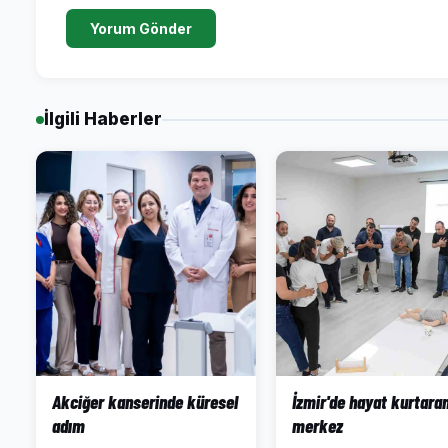
Yorum Gönder
İlgili Haberler
Akciğer kanserinde küresel
İzmir'de hayat kurtara
adım
merkez