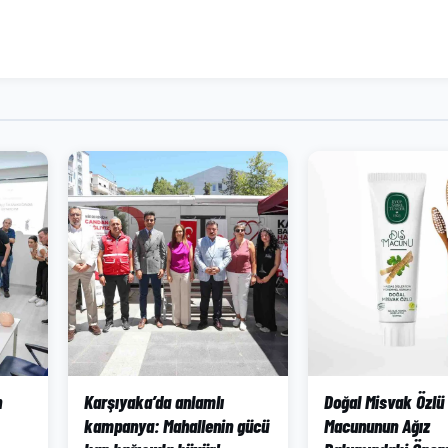
n
Karşıyaka’da anlamlı
Doğal Misvak Özlü
kampanya: Mahallenin gücü
Macununun Ağız