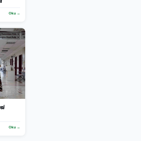
i
Oku →
esi
Oku →