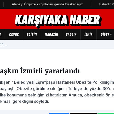
labay: Örgütte kırgınlıkları geride bırakacağız
Bahadır Kul: Deniz
KARŞIYAKA HABER
T
ÇEVRE
EĞİTİM
MAGAZİN
SAĞLIK
İZMİR
DIĞER
dı...
 aşkın İzmirli yararlandı
kşehir Belediyesi Eşrefpaşa Hastanesi Obezite Polikliniği’
paylaştı. Obezite görülme sıklığının Türkiye'de yüzde 30'un
u ülke konumuna geldiğimizi hatırlatan Amuca, obezitenin önl
kması gerektiğini söyledi.