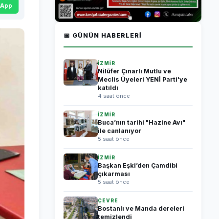
sApp
📅 GÜNÜN HABERLERI
İZMİR
Nilüfer Çınarlı Mutlu ve
Meclis Üyeleri YENİ Parti'ye
katıldı
4 saat önce
İZMİR
Buca’nın tarihi "Hazine Avı"
ile canlanıyor
5 saat önce
İZMİR
Başkan Eşki’den Çamdibi
çıkarması
5 saat önce
ÇEVRE
Bostanlı ve Manda dereleri
temizlendi