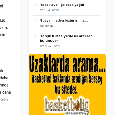
4
Yasak avcılığa ceza yağdı
ni
17 Ocak 2020
5
luk
Sosyal medya bizim işimiz...
09 Nisan 2019
 Uzm.
nin
6
Tarçın Kırtasiye'de ne ararsan
bulunuyor
02 Nisan 2019
lı
 daha
mında
e daha
 olan