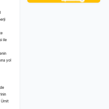
l
erji
te
i ile
enin
ına yol
lde
inin
. Ümit