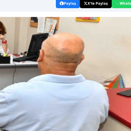
Paylaş
X'te Paylaş
What