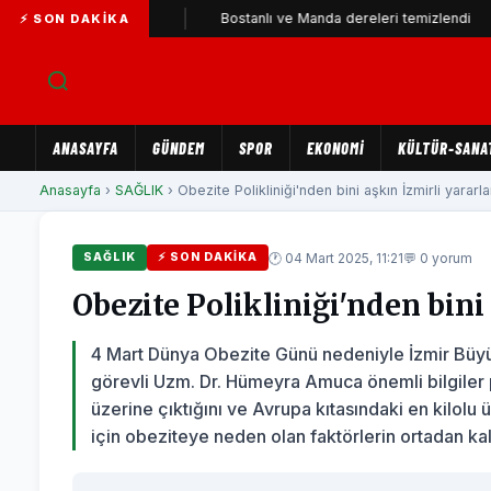
rti'ye katıldı
Bostanlı ve Manda dereleri temizlendi
A
⚡ SON DAKIKA
ANASAYFA
GÜNDEM
SPOR
EKONOMİ
KÜLTÜR-SANA
Anasayfa
›
SAĞLIK
› Obezite Polikliniği'nden bini aşkın İzmirli yararlan
🕐 04 Mart 2025, 11:21
💬 0 yorum
SAĞLIK
⚡ SON DAKIKA
Obezite Polikliniği'nden bini
4 Mart Dünya Obezite Günü nedeniyle İzmir Büyü
görevli Uzm. Dr. Hümeyra Amuca önemli bilgiler 
üzerine çıktığını ve Avrupa kıtasındaki en kilol
için obeziteye neden olan faktörlerin ortadan kal