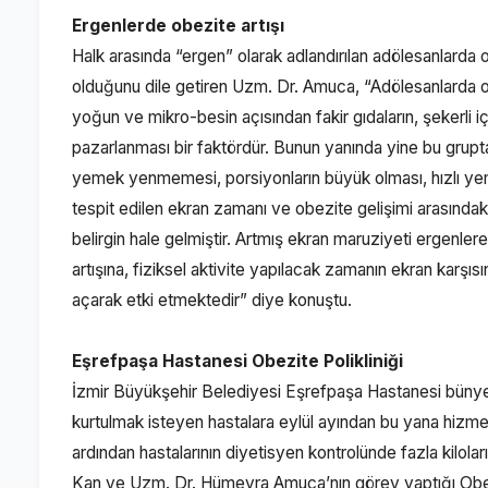
Ergenlerde obezite artışı
Halk arasında “ergen” olarak adlandırılan adölesanlarda 
olduğunu dile getiren Uzm. Dr. Amuca, “Adölesanlarda ob
yoğun ve mikro-besin açısından fakir gıdaların, şekerli i
pazarlanması bir faktördür. Bunun yanında yine bu grupta a
yemek yenmemesi, porsiyonların büyük olması, hızlı yeme 
tespit edilen ekran zamanı ve obezite gelişimi arasındaki 
belirgin hale gelmiştir. Artmış ekran maruziyeti ergenl
artışına, fiziksel aktivite yapılacak zamanın ekran karşı
açarak etki etmektedir” diye konuştu.
Eşrefpaşa Hastanesi Obezite Polikliniği
İzmir Büyükşehir Belediyesi Eşrefpaşa Hastanesi bünyesind
kurtulmak isteyen hastalara eylül ayından bu yana hizmet v
ardından hastalarının diyetisyen kontrolünde fazla kilol
Kan ve Uzm. Dr. Hümeyra Amuca’nın görev yaptığı Obezit