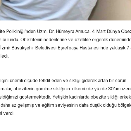
ite Polikliniği’nden Uzm. Dr. Hümeyra Amuca, 4 Mart Dünya Obe
e bulundu. Obezitenin nedenlerine ve özellikle ergenlik dönemind
 İzmir Büyükşehir Belediyesi Eşrefpaşa Hastanesi’nde yaklaşık 7 
ledi.
nı önemli ölçüde tehdit eden ve sıklığı giderek artan bir sorun
alar, obezitenin görülme sıklığının ülkemizde yüzde 30’un üzer
eldiğimizi göstermektedir. Yetişkin kadınlarda obezite sıklığı erke
ak daha az gelişmiş ve eğitim seviyesinin daha düşük olduğu bölgel
i verdi.