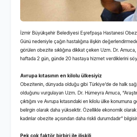
İzmir Büyükşehir Belediyesi Eşrefpaşa Hastanesi Obez
Günü nedeniyle çağın hastalığına ilişkin değerlendirmed
görülen obezite sıklığına dikkat çeken Uzm. Dr. Amuca,
haftada 2 gün, günde 20 hastaya hizmet verdiklerini söy
Avrupa kıtasının en kilolu ülkesiyiz
Obezitenin, dünyada olduğu gibi Türkiye’de de halk sağlığı
olduğunu vurgulayan Uzm. Dr. Hümeyra Amuca, “Araştırm
çıktığını ve Avrupa kıtasındaki en kilolu ülke konumuna g
belirgin olarak daha yüksektir. Özellikle ekonomik olar
kadınlar obezite açısından daha riskli durumdadır” bilgisin
Pek çok faktör birbiri ile ilişkili