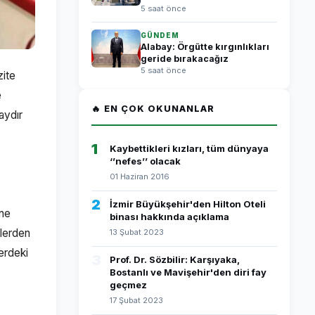
5 saat önce
GÜNDEM
Alabay: Örgütte kırgınlıkları
geride bırakacağız
5 saat önce
zite
e
🔥 EN ÇOK OKUNANLAR
aydır
1
Kaybettikleri kızları, tüm dünyaya
‘’nefes’’ olacak
01 Haziran 2016
2
İzmir Büyükşehir'den Hilton Oteli
ine
binası hakkında açıklama
klerden
13 Şubat 2023
erdeki
3
Prof. Dr. Sözbilir: Karşıyaka,
Bostanlı ve Mavişehir'den diri fay
geçmez
17 Şubat 2023