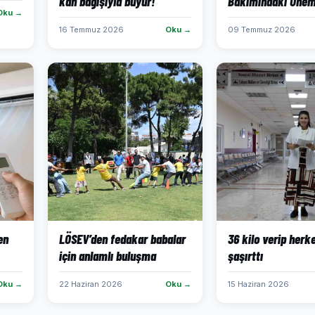
kan bağışıyla büyür!
Bakımındaki Önem
Oku →
16 Temmuz 2026
Oku →
09 Temmuz 2026
en
LÖSEV’den fedakar babalar
36 kilo verip herk
için anlamlı buluşma
şaşırttı
Oku →
22 Haziran 2026
Oku →
15 Haziran 2026