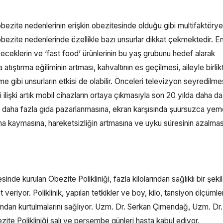
obezite nedenlerinin erişkin obezitesinde olduğu gibi multifaktörye
ezite nedenlerinde özellikle bazı unsurlar dikkat çekmektedir. En
çeceklerin ve ‘fast food’ ürünlerinin bu yaş grubunu hedef alarak
tıştırma eğiliminin artması, kahvaltının es geçilmesi, aileyle birlik
gibi unsurların etkisi de olabilir. Önceleri televizyon seyredilmes
ilişki artık mobil cihazların ortaya çıkmasıyla son 20 yılda daha da
ere daha fazla gıda pazarlanmasına, ekran karşısında şuursuzca yem
sına kaymasına, hareketsizliğin artmasına ve uyku süresinin azalmas
e kurulan Obezite Polikliniği, fazla kilolarından sağlıklı bir şeki
eriyor. Poliklinik, yapılan tetkikler ve boy, kilo, tansiyon ölçümler
arından kurtulmalarını sağlıyor. Uzm. Dr. Serkan Çimendağ, Uzm. Dr
e Polikliniği salı ve perşembe günleri hasta kabul ediyor.