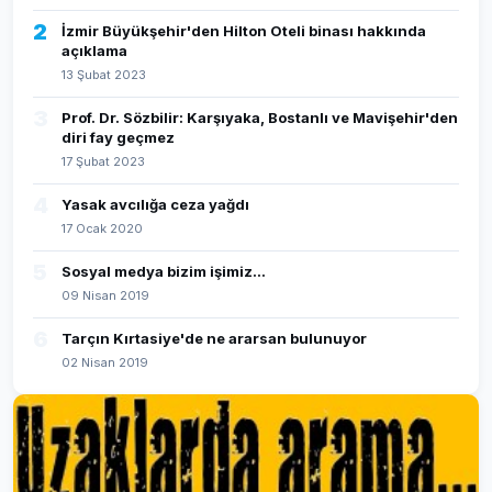
2
İzmir Büyükşehir'den Hilton Oteli binası hakkında
açıklama
13 Şubat 2023
3
Prof. Dr. Sözbilir: Karşıyaka, Bostanlı ve Mavişehir'den
diri fay geçmez
17 Şubat 2023
4
Yasak avcılığa ceza yağdı
17 Ocak 2020
5
Sosyal medya bizim işimiz...
09 Nisan 2019
6
Tarçın Kırtasiye'de ne ararsan bulunuyor
02 Nisan 2019