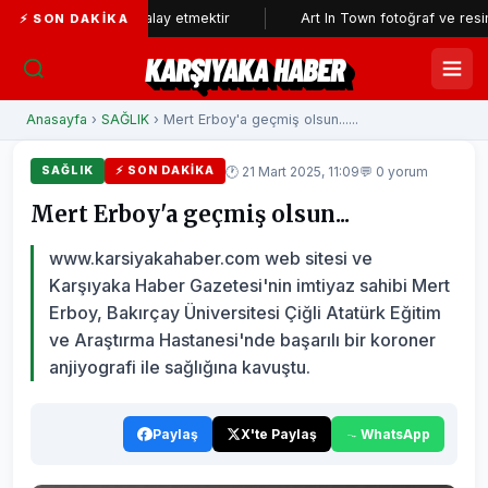
kının aklıyla alay etmektir
Art In Town fotoğraf ve resim sergisin
⚡ SON DAKIKA
KARŞIYAKA HABER
Anasayfa
›
SAĞLIK
› Mert Erboy'a geçmiş olsun......
🕐 21 Mart 2025, 11:09
💬 0 yorum
SAĞLIK
⚡ SON DAKIKA
Mert Erboy'a geçmiş olsun...
www.karsiyakahaber.com web sitesi ve
Karşıyaka Haber Gazetesi'nin imtiyaz sahibi Mert
Erboy, Bakırçay Üniversitesi Çiğli Atatürk Eğitim
ve Araştırma Hastanesi'nde başarılı bir koroner
anjiyografi ile sağlığına kavuştu.
Paylaş
X'te Paylaş
WhatsApp