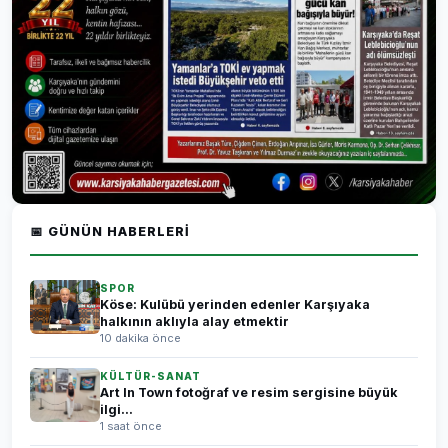
📅 GÜNÜN HABERLERI
SPOR
Köse: Kulübü yerinden edenler Karşıyaka
halkının aklıyla alay etmektir
10 dakika önce
KÜLTÜR-SANAT
Art In Town fotoğraf ve resim sergisine büyük
ilgi...
1 saat önce