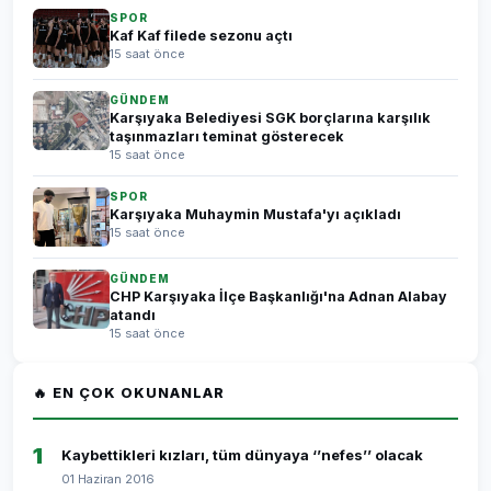
SPOR
Kaf Kaf filede sezonu açtı
15 saat önce
GÜNDEM
Karşıyaka Belediyesi SGK borçlarına karşılık
taşınmazları teminat gösterecek
15 saat önce
SPOR
Karşıyaka Muhaymin Mustafa'yı açıkladı
15 saat önce
GÜNDEM
CHP Karşıyaka İlçe Başkanlığı'na Adnan Alabay
atandı
15 saat önce
🔥 EN ÇOK OKUNANLAR
1
Kaybettikleri kızları, tüm dünyaya ‘’nefes’’ olacak
01 Haziran 2016