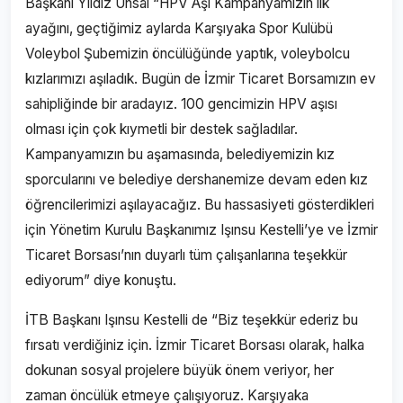
Başkanı Yıldız Ünsal “HPV Aşı Kampanyamızın ilk
ayağını, geçtiğimiz aylarda Karşıyaka Spor Kulübü
Voleybol Şubemizin öncülüğünde yaptık, voleybolcu
kızlarımızı aşıladık. Bugün de İzmir Ticaret Borsamızın ev
sahipliğinde bir aradayız. 100 gencimizin HPV aşısı
olması için çok kıymetli bir destek sağladılar.
Kampanyamızın bu aşamasında, belediyemizin kız
sporcularını ve belediye dershanemize devam eden kız
öğrencilerimizi aşılayacağız. Bu hassasiyeti gösterdikleri
için Yönetim Kurulu Başkanımız Işınsu Kestelli’ye ve İzmir
Ticaret Borsası’nın duyarlı tüm çalışanlarına teşekkür
ediyorum” diye konuştu.
İTB Başkanı Işınsu Kestelli de “Biz teşekkür ederiz bu
fırsatı verdiğiniz için. İzmir Ticaret Borsası olarak, halka
dokunan sosyal projelere büyük önem veriyor, her
zaman öncülük etmeye çalışıyoruz. Karşıyaka