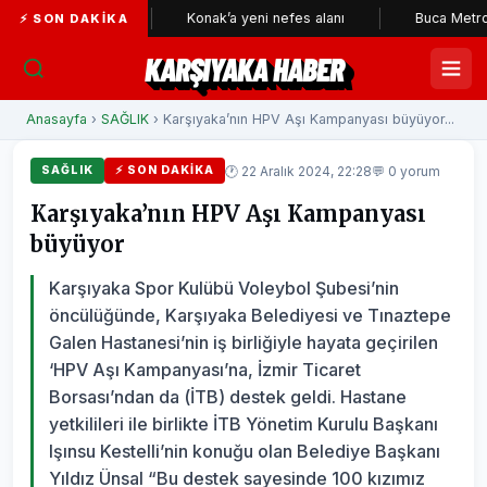
bekçileri
Konak’a yeni nefes alanı
Buca Metrosu'nda tün
⚡ SON DAKIKA
KARŞIYAKA HABER
Anasayfa
›
SAĞLIK
› Karşıyaka’nın HPV Aşı Kampanyası büyüyor...
🕐 22 Aralık 2024, 22:28
💬 0 yorum
SAĞLIK
⚡ SON DAKIKA
Karşıyaka’nın HPV Aşı Kampanyası
büyüyor
Karşıyaka Spor Kulübü Voleybol Şubesi’nin
öncülüğünde, Karşıyaka Belediyesi ve Tınaztepe
Galen Hastanesi’nin iş birliğiyle hayata geçirilen
‘HPV Aşı Kampanyası’na, İzmir Ticaret
Borsası’ndan da (İTB) destek geldi. Hastane
yetkilileri ile birlikte İTB Yönetim Kurulu Başkanı
Işınsu Kestelli’nin konuğu olan Belediye Başkanı
Yıldız Ünsal “Bu destek sayesinde 100 kızımız