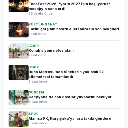
TeosFest 2026, "yarın 2027 için başlıyoruz"
mesajıyla sona erdi
36 dakika önce
KÜLTÜR-SANAT
Tarihi çarşının nasırlı elleri mirasın son bekçileri
1 saat önce
İZMİR
Konak’a yeni nefes alanı
1 saat önce
İZMİR
Buca Metrosu'nda tünellerin yaklaşık 22
kilometresi tamamlandı
2 saat önce
GÜNDEM
Karşıyaka'da can dostlar yuvalarını bekliyor
3 saat önce
SPOR
Manisa FK, Karşıyaka'ya icra takibi gönderdi
3 saat önce