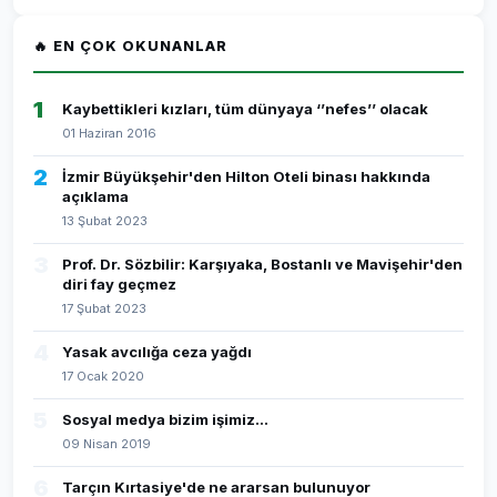
🔥 EN ÇOK OKUNANLAR
1
Kaybettikleri kızları, tüm dünyaya ‘’nefes’’ olacak
01 Haziran 2016
2
İzmir Büyükşehir'den Hilton Oteli binası hakkında
açıklama
13 Şubat 2023
3
Prof. Dr. Sözbilir: Karşıyaka, Bostanlı ve Mavişehir'den
diri fay geçmez
17 Şubat 2023
4
Yasak avcılığa ceza yağdı
17 Ocak 2020
5
Sosyal medya bizim işimiz...
09 Nisan 2019
6
Tarçın Kırtasiye'de ne ararsan bulunuyor