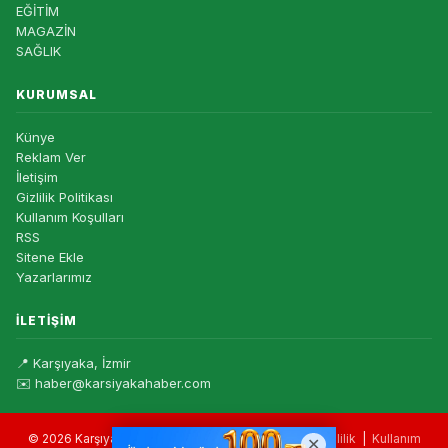
EĞİTİM
MAGAZİN
SAĞLIK
KURUMSAL
Künye
Reklam Ver
İletişim
Gizlilik Politikası
Kullanım Koşulları
RSS
Sitene Ekle
Yazarlarımız
İLETIŞIM
📍 Karşıyaka, İzmir
✉️ haber@karsiyakahaber.com
© 2026 Karşıyaka Haber — Tüm hakları saklıdır. |
Gizlilik
|
Kullanım