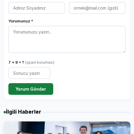
Yorumunuz *
7 + 9 = ?
(spam koruması)
Yorum Gönder
İlgili Haberler