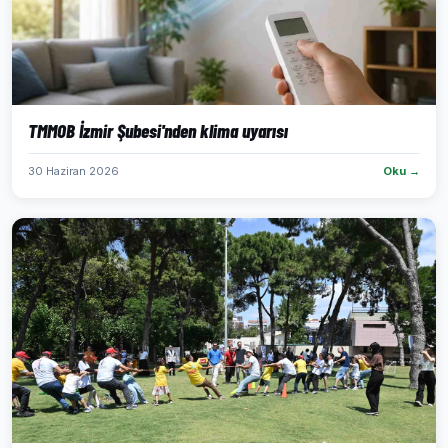
TMMOB İzmir Şubesi'nden klima uyarısı
30 Haziran 2026
Oku →