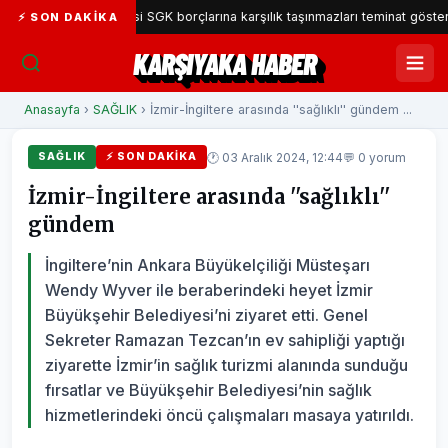
aka Belediyesi SGK borçlarına karşılık taşınmazları teminat gösterecek
⚡ SON DAKIKA
KARŞIYAKA HABER
Anasayfa
›
SAĞLIK
› İzmir-İngiltere arasında ''sağlıklı'' gündem ...
🕐 03 Aralık 2024, 12:44
💬 0 yorum
SAĞLIK
⚡ SON DAKIKA
İzmir-İngiltere arasında ''sağlıklı''
gündem
İngiltere’nin Ankara Büyükelçiliği Müsteşarı
Wendy Wyver ile beraberindeki heyet İzmir
Büyükşehir Belediyesi’ni ziyaret etti. Genel
Sekreter Ramazan Tezcan’ın ev sahipliği yaptığı
ziyarette İzmir’in sağlık turizmi alanında sunduğu
fırsatlar ve Büyükşehir Belediyesi’nin sağlık
hizmetlerindeki öncü çalışmaları masaya yatırıldı.