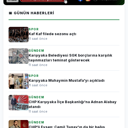
📅 GÜNÜN HABERLERI
SPOR
Kaf Kaf filede sezonu açtı
11 saat önce
GÜNDEM
Karşıyaka Belediyesi SGK borçlarına karşılık
taşınmazları teminat gösterecek
11 saat önce
SPOR
Karşıyaka Muhaymin Mustafa'yı açıkladı
11 saat önce
GÜNDEM
CHP Karşıyaka İlçe Başkanlığı'na Adnan Alabay
atandı
11 saat önce
GÜNDEM
CHP'li Evsen: Cemil Tugay'ın da bir bağış