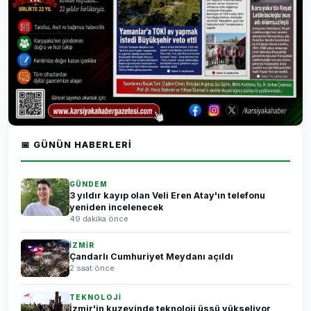
📅 GÜNÜN HABERLERI
GÜNDEM
3 yıldır kayıp olan Veli Eren Atay'ın telefonu
yeniden incelenecek
49 dakika önce
İZMİR
Çandarlı Cumhuriyet Meydanı açıldı
2 saat önce
TEKNOLOJİ
İzmir'in kuzeyinde teknoloji üssü yükseliyor