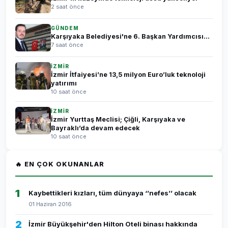
2 saat önce
GÜNDEM
Karşıyaka Belediyesi'ne 6. Başkan Yardımcısı...
7 saat önce
İZMİR
İzmir İtfaiyesi’ne 13,5 milyon Euro’luk teknoloji
yatırımı
10 saat önce
İZMİR
İzmir Yurttaş Meclisi; Çiğli, Karşıyaka ve
Bayraklı’da devam edecek
10 saat önce
🔥 EN ÇOK OKUNANLAR
1
Kaybettikleri kızları, tüm dünyaya ‘’nefes’’ olacak
01 Haziran 2016
2
İzmir Büyükşehir'den Hilton Oteli binası hakkında