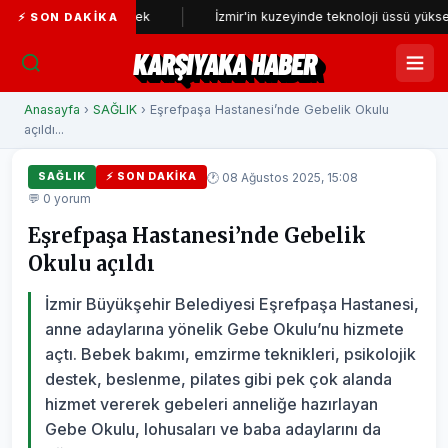
n incelenecek
İzmir'in kuzeyinde teknoloji üssü yükseliyor
⚡ SON DAKIKA
KARŞIYAKA HABER
Anasayfa
›
SAĞLIK
› Eşrefpaşa Hastanesi’nde Gebelik Okulu
açıldı...
🕐 08 Ağustos 2025, 15:08
SAĞLIK
⚡ SON DAKIKA
💬 0 yorum
Eşrefpaşa Hastanesi’nde Gebelik
Okulu açıldı
İzmir Büyükşehir Belediyesi Eşrefpaşa Hastanesi,
anne adaylarına yönelik Gebe Okulu’nu hizmete
açtı. Bebek bakımı, emzirme teknikleri, psikolojik
destek, beslenme, pilates gibi pek çok alanda
hizmet vererek gebeleri anneliğe hazırlayan
Gebe Okulu, lohusaları ve baba adaylarını da