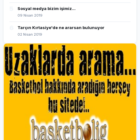
5
Sosyal medya bizim işimiz...
09 Nisan 2019
6
Tarçın Kırtasiye'de ne ararsan bulunuyor
02 Nisan 2019