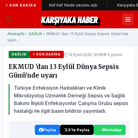
gi...
Kaf Kaf filede sezonu açtı
Karşıyaka Belediyesi 
⚡ SON DAKIKA
KARŞIYAKA HABER
Anasayfa
›
SAĞLIK
› EKMUD ’dan 13 Eylül Dünya Sepsis Günü'nde
uyarı...
🕐 13 Eylül 2025, 16:58
💬 0 yorum
SAĞLIK
⚡ SON DAKIKA
EKMUD ’dan 13 Eylül Dünya Sepsis
Günü'nde uyarı
Türkiye Enfeksiyon Hastalıkları ve Klinik
Mikrobiyoloji Uzmanlık Derneği Sepsis ve Sağlık
Bakımı İlişkili Enfeksiyonlar Çalışma Grubu sepsis
hastalığı ile ilgili basın bildirisi yayımladı.
Paylaş
X'te Paylaş
WhatsApp