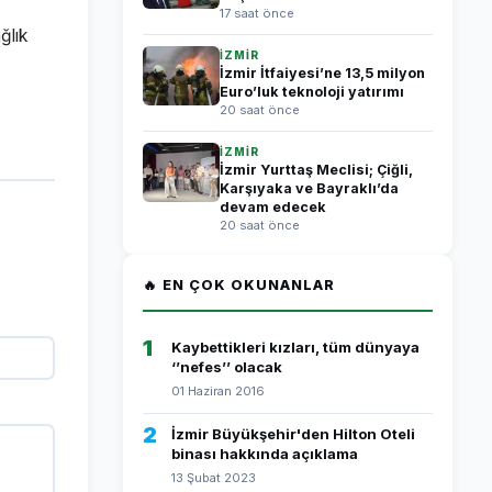
17 saat önce
ğlık
İZMİR
İzmir İtfaiyesi’ne 13,5 milyon
Euro’luk teknoloji yatırımı
20 saat önce
İZMİR
İzmir Yurttaş Meclisi; Çiğli,
Karşıyaka ve Bayraklı’da
devam edecek
20 saat önce
🔥 EN ÇOK OKUNANLAR
1
Kaybettikleri kızları, tüm dünyaya
‘’nefes’’ olacak
01 Haziran 2016
2
İzmir Büyükşehir'den Hilton Oteli
binası hakkında açıklama
13 Şubat 2023