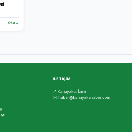
esi
Oku →
İLETIŞIM
📍 Karşıyaka, İzmir
✉️ haber@karsiyakahaber.com
sı
ları