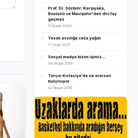
3
Prof. Dr. Sözbilir: Karşıyaka,
Bostanlı ve Mavişehir'den diri fay
geçmez
17 Şubat 2023
4
Yasak avcılığa ceza yağdı
17 Ocak 2020
5
Sosyal medya bizim işimiz...
09 Nisan 2019
6
Tarçın Kırtasiye'de ne ararsan
bulunuyor
02 Nisan 2019