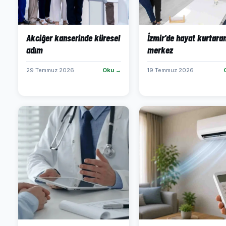
Akciğer kanserinde küresel
İzmir'de hayat kurtara
adım
merkez
29 Temmuz 2026
Oku →
19 Temmuz 2026