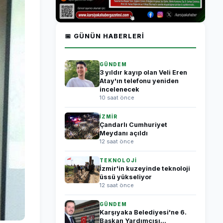
📅 GÜNÜN HABERLERI
GÜNDEM
3 yıldır kayıp olan Veli Eren
Atay'ın telefonu yeniden
incelenecek
10 saat önce
İZMİR
Çandarlı Cumhuriyet
Meydanı açıldı
12 saat önce
TEKNOLOJİ
İzmir'in kuzeyinde teknoloji
üssü yükseliyor
12 saat önce
GÜNDEM
Karşıyaka Belediyesi'ne 6.
Başkan Yardımcısı...