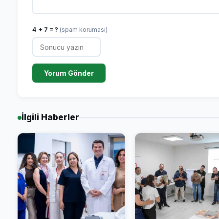
4 + 7 = ?
(spam koruması)
Yorum Gönder
İlgili Haberler