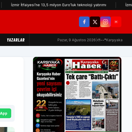
ir İtfaiyesi’ne 13,5 milyon Euro’luk teknoloji yatırımı
İzmir Yurttaş
YAZARLAR
Pazar, 9 Ağustos 2026
|
⛅
--°
Karşıyaka
sApp