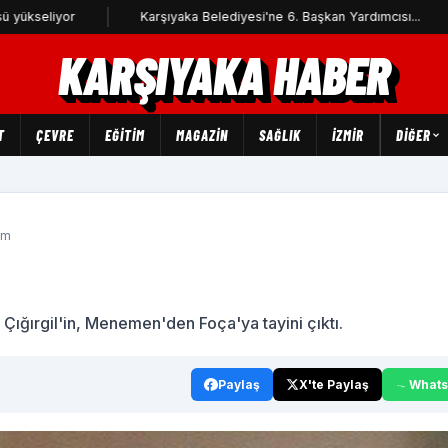
yor
Karşıyaka Belediyesi'ne 6. Başkan Yardımcısı...
İzm
KARŞIYAKA HABER
T
ÇEVRE
EĞİTİM
MAGAZİN
SAĞLIK
İZMİR
DIĞER
um
 Çığırgil'in, Menemen'den Foça'ya tayini çıktı.
Paylaş
X'te Paylaş
What