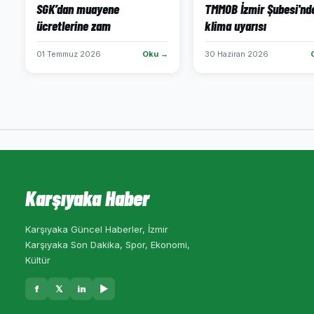
SGK’dan muayene
TMMOB İzmir Şubesi'nd
ücretlerine zam
klima uyarısı
01 Temmuz 2026
Oku →
30 Haziran 2026
Karşıyaka Haber
Karşıyaka Güncel Haberler, İzmir
Karşıyaka Son Dakika, Spor, Ekonomi,
Kültür
f
𝕏
in
▶