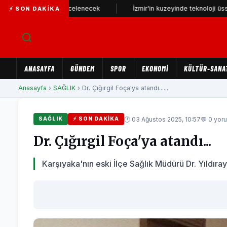
fonu yeniden incelenecek
İzmir'in kuzeyinde teknoloji üssü yükseli
⚡ SON DAKIKA
ANASAYFA
GÜNDEM
SPOR
EKONOMİ
KÜLTÜR-SANA
Anasayfa
›
SAĞLIK
› Dr. Çığırgil Foça'ya atandı......
🕐 03 Ağustos 2025, 10:57
💬 0 yor
SAĞLIK
⚡ SON DAKIKA
Dr. Çığırgil Foça'ya atandı...
Karşıyaka'nın eski İlçe Sağlık Müdürü Dr. Yıldıray