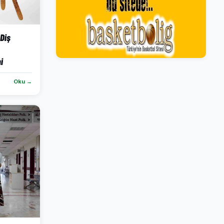
 Diş
i
Oku →