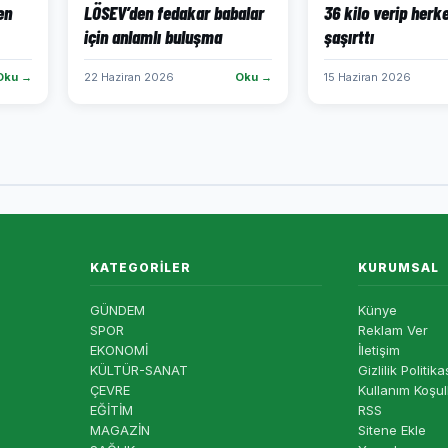
en
LÖSEV’den fedakar babalar
36 kilo verip herk
için anlamlı buluşma
şaşırttı
Oku →
22 Haziran 2026
Oku →
15 Haziran 2026
KATEGORILER
KURUMSAL
GÜNDEM
Künye
SPOR
Reklam Ver
EKONOMİ
İletişim
KÜLTÜR-SANAT
Gizlilik Politika
ÇEVRE
Kullanım Koşul
EĞİTİM
RSS
MAGAZİN
Sitene Ekle