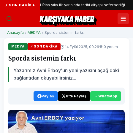
İZSU’dan yılın ilk yarısında tarihi altyapı seferberliği
Gaz
⚡ SON DAKIKA
KARŞIYAKA HABER
Anasayfa
›
MEDYA
› Sporda sistemin farkı...
🕐 14 Eylül 2025, 00:26
💬 0 yorum
MEDYA
⚡ SON DAKIKA
Sporda sistemin farkı
Yazarımız Avni Erboy'un yeni yazısını aşağıdaki
bağlantıdan okuyabilirsiniz...
Paylaş
X'te Paylaş
WhatsApp