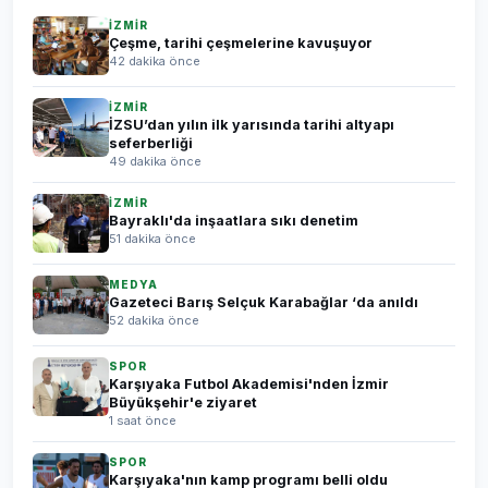
İZMİR
Çeşme, tarihi çeşmelerine kavuşuyor
42 dakika önce
İZMİR
İZSU’dan yılın ilk yarısında tarihi altyapı
seferberliği
49 dakika önce
İZMİR
Bayraklı'da inşaatlara sıkı denetim
51 dakika önce
MEDYA
Gazeteci Barış Selçuk Karabağlar ‘da anıldı
52 dakika önce
SPOR
Karşıyaka Futbol Akademisi'nden İzmir
Büyükşehir'e ziyaret
1 saat önce
SPOR
Karşıyaka'nın kamp programı belli oldu