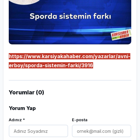
https://www.karsiyakahaber.com/yazarlar/avni-
erboy/sporda-sistemin-farki/3916
Yorumlar (0)
Yorum Yap
Adınız *
E-posta