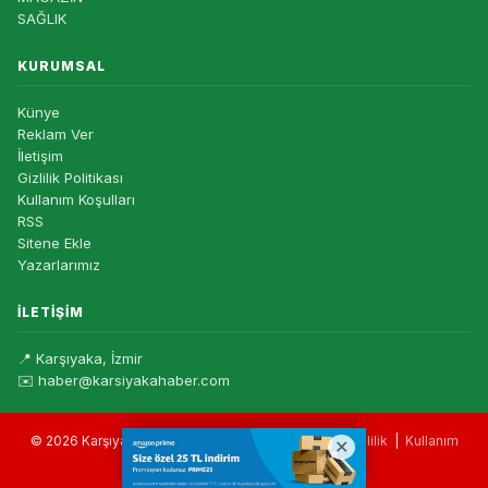
SAĞLIK
KURUMSAL
Künye
Reklam Ver
İletişim
Gizlilik Politikası
Kullanım Koşulları
RSS
Sitene Ekle
Yazarlarımız
İLETIŞIM
📍 Karşıyaka, İzmir
✉️ haber@karsiyakahaber.com
© 2026 Karşıyaka Haber — Tüm hakları saklıdır. |
Gizlilik
|
Kullanım
Koşulları