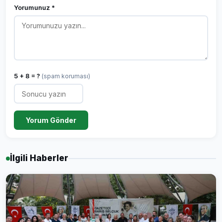
Yorumunuz *
5 + 8 = ?
(spam koruması)
Yorum Gönder
İlgili Haberler