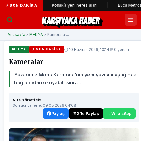
kçileri
Konak’a yeni nefes alanı
Buca Metrosu'nda tünel
⚡ SON DAKIKA
KARŞIYAKA HABER
Anasayfa
›
MEDYA
› Kameralar...
🕐 10 Haziran 2026, 10:14
💬 0 yorum
MEDYA
⚡ SON DAKIKA
Kameralar
Yazarımız Moris Karmona'nın yeni yazısını aşağıdaki
bağlantıdan okuyabilirsiniz...
Site Yöneticisi
Son güncelleme: 09.08.2026 04:08
Paylaş
X'te Paylaş
WhatsApp