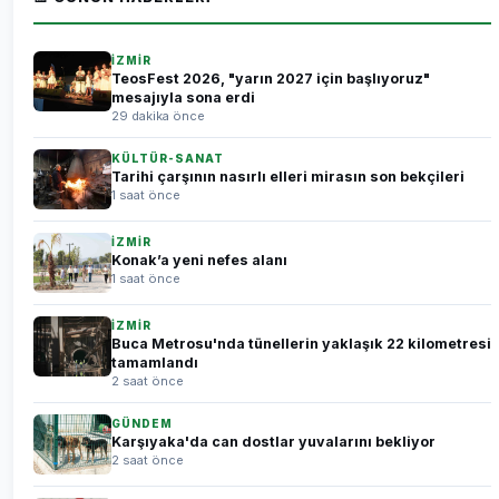
İZMİR
TeosFest 2026, "yarın 2027 için başlıyoruz"
mesajıyla sona erdi
29 dakika önce
KÜLTÜR-SANAT
Tarihi çarşının nasırlı elleri mirasın son bekçileri
1 saat önce
İZMİR
Konak’a yeni nefes alanı
1 saat önce
İZMİR
Buca Metrosu'nda tünellerin yaklaşık 22 kilometresi
tamamlandı
2 saat önce
GÜNDEM
Karşıyaka'da can dostlar yuvalarını bekliyor
2 saat önce