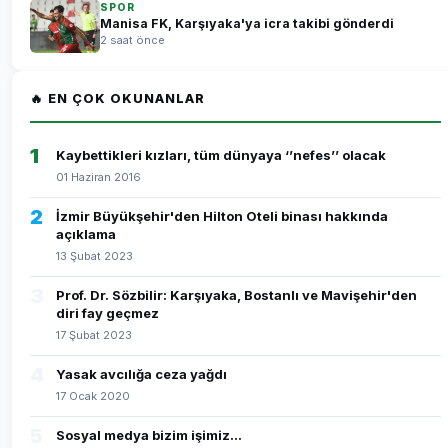
SPOR
Manisa FK, Karşıyaka'ya icra takibi gönderdi
2 saat önce
🔥 EN ÇOK OKUNANLAR
1
Kaybettikleri kızları, tüm dünyaya ‘’nefes’’ olacak
01 Haziran 2016
2
İzmir Büyükşehir'den Hilton Oteli binası hakkında
açıklama
13 Şubat 2023
3
Prof. Dr. Sözbilir: Karşıyaka, Bostanlı ve Mavişehir'den
diri fay geçmez
17 Şubat 2023
4
Yasak avcılığa ceza yağdı
17 Ocak 2020
5
Sosyal medya bizim işimiz...