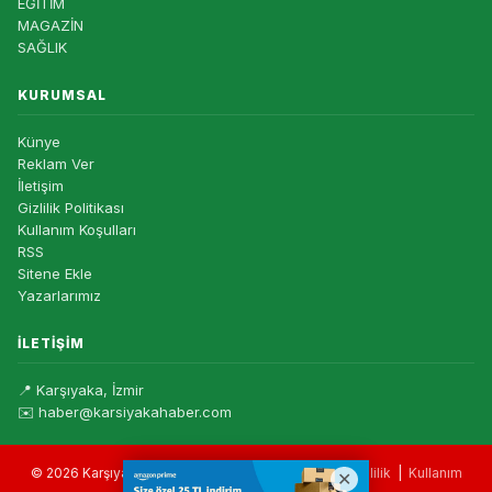
EĞİTİM
MAGAZİN
SAĞLIK
KURUMSAL
Künye
Reklam Ver
İletişim
Gizlilik Politikası
Kullanım Koşulları
RSS
Sitene Ekle
Yazarlarımız
İLETIŞIM
📍 Karşıyaka, İzmir
✉️ haber@karsiyakahaber.com
© 2026 Karşıyaka Haber — Tüm hakları saklıdır. |
Gizlilik
|
Kullanım