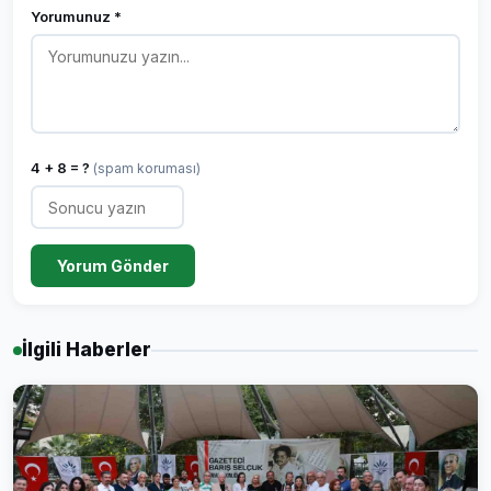
Yorumunuz *
4 + 8 = ?
(spam koruması)
Yorum Gönder
İlgili Haberler