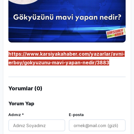
https://www.karsiyakahaber.com/yazarlar/avni-
erboy/gokyuzunu-mavi-yapan-nedir/3883
Yorumlar (0)
Yorum Yap
Adınız *
E-posta