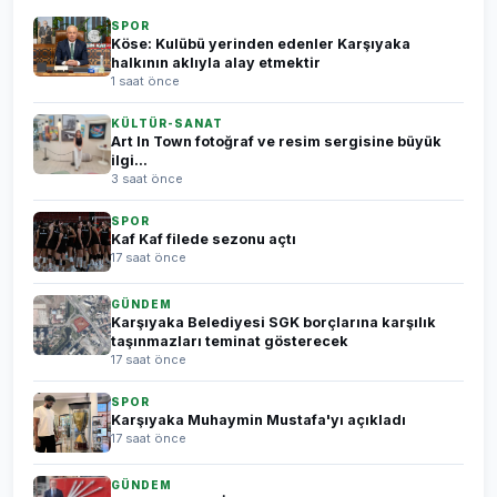
SPOR
Köse: Kulübü yerinden edenler Karşıyaka
halkının aklıyla alay etmektir
1 saat önce
KÜLTÜR-SANAT
Art In Town fotoğraf ve resim sergisine büyük
ilgi...
3 saat önce
SPOR
Kaf Kaf filede sezonu açtı
17 saat önce
GÜNDEM
Karşıyaka Belediyesi SGK borçlarına karşılık
taşınmazları teminat gösterecek
17 saat önce
SPOR
Karşıyaka Muhaymin Mustafa'yı açıkladı
17 saat önce
GÜNDEM