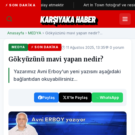
nın aklıyla alay etmektir
Art In Town fotoğraf ve resim sergisine 
⚡ SON DAKIKA
KARŞIYAKA HABER
Anasayfa
›
MEDYA
› Gökyüzünü mavi yapan nedir?...
🕐 11 Ağustos 2025, 13:35
💬 0 yorum
MEDYA
⚡ SON DAKIKA
Gökyüzünü mavi yapan nedir?
Yazarımız Avni Erboy'un yeni yazısını aşağıdaki
bağlantıdan okuyabilirsiniz...
Paylaş
X'te Paylaş
WhatsApp