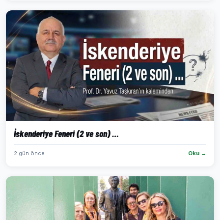
İskenderiye Feneri (2 ve son) …
2 gün önce
Oku →