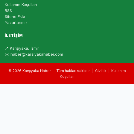
Kullanım Koşulları
RSS
Sitene Ekle
Yazarlarımız
İLETIŞIM
📍 Karşıyaka, İzmir
✉️ haber@karsiyakahaber.com
© 2026 Karşıyaka Haber — Tüm hakları saklıdır. |
Gizlilik
|
Kullanım
Koşulları