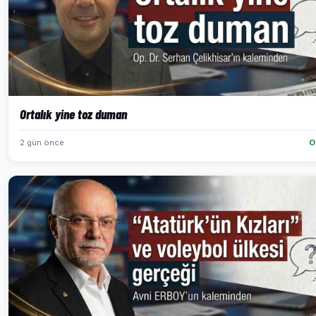
Ortalık yine toz duman
2 gün önce
O