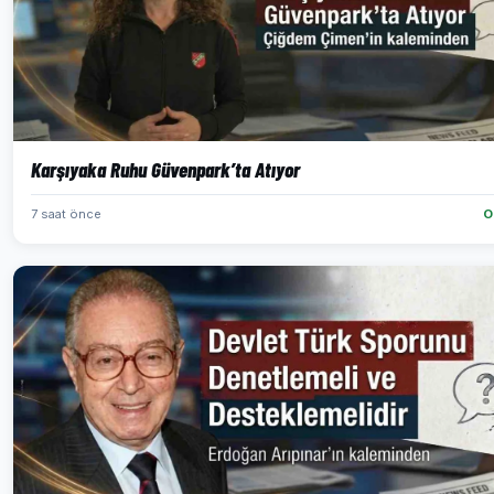
Karşıyaka Ruhu Güvenpark’ta Atıyor
7 saat önce
O