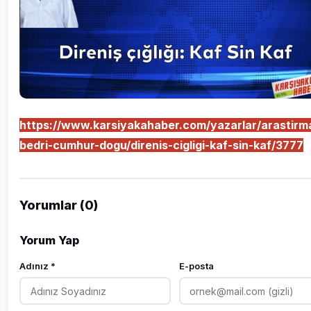
https://www.karsiyakahaber.com/yazarlar/arastirm
bedri-cumhur-dogu/direnis-cigligi-kaf-sin-kaf/3777
Yorumlar (0)
Yorum Yap
Adınız *
E-posta