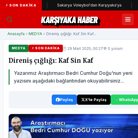
aka yolunda
Sakarya Voleybol'dan Karşıyaka'ya
Karşıy
⚡ SON DAKIKA
KARŞIYAKA HABER
Anasayfa
›
MEDYA
› Direniş çığlığı: Kaf Sin Kaf...
🕐 29 Mart 2025, 00:27
💬 0 yorum
MEDYA
⚡ SON DAKIKA
Direniş çığlığı: Kaf Sin Kaf
Yazarımız Araştırmacı Bedri Cumhur Doğu'nun yeni
yazısını aşağıdaki bağlantından okuyabilirsiniz...
Paylaş
X'te Paylaş
WhatsAp