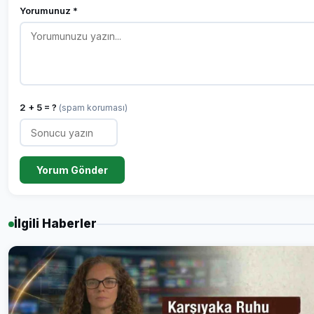
Yorumunuz *
2 + 5 = ?
(spam koruması)
Yorum Gönder
İlgili Haberler