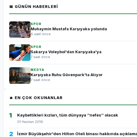
📅 GÜNÜN HABERLERI
SPOR
Muhaymin Mustafa Karşıyaka yolunda
6 saat önce
SPOR
Sakarya Voleybol'dan Karşıyaka'ya
7 saat önce
MEDYA
Karşıyaka Ruhu Güvenpark’ta Atıyor
7 saat önce
🔥 EN ÇOK OKUNANLAR
1
Kaybettikleri kızları, tüm dünyaya ‘’nefes’’ olacak
01 Haziran 2016
2
İzmir Büyükşehir'den Hilton Oteli binası hakkında açıklam