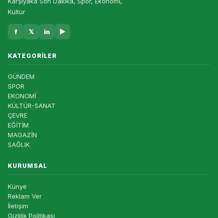
Karşıyaka Son Dakika, Spor, Ekonomi,
Kültür
f
𝕏
in
▶
KATEGORILER
GÜNDEM
SPOR
EKONOMİ
KÜLTÜR-SANAT
ÇEVRE
EĞİTİM
MAGAZİN
SAĞLIK
KURUMSAL
Künye
Reklam Ver
İletişim
Gizlilik Politikası