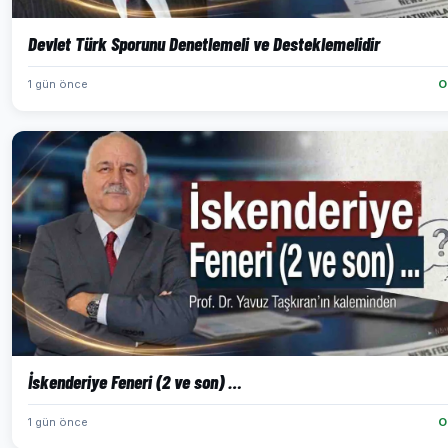
Devlet Türk Sporunu Denetlemeli ve Desteklemelidir
1 gün önce
O
İskenderiye Feneri (2 ve son) …
1 gün önce
O