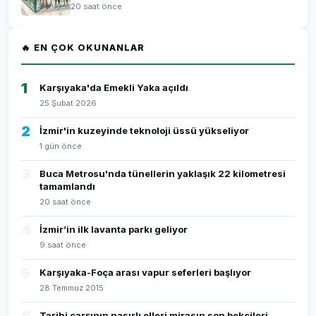
20 saat önce
🔥 EN ÇOK OKUNANLAR
1
Karşıyaka'da Emekli Yaka açıldı
25 Şubat 2026
2
İzmir'in kuzeyinde teknoloji üssü yükseliyor
1 gün önce
3
Buca Metrosu'nda tünellerin yaklaşık 22 kilometresi
tamamlandı
20 saat önce
4
İzmir’in ilk lavanta parkı geliyor
9 saat önce
5
Karşıyaka-Foça arası vapur seferleri başlıyor
28 Temmuz 2015
Tarihi çarşının nasırlı elleri mirasın son bekçileri