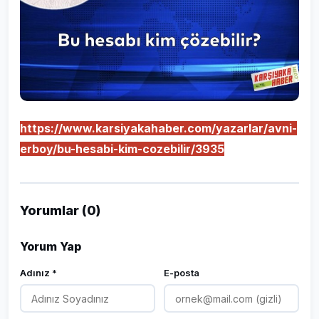
https://www.karsiyakahaber.com/yazarlar/avni-
erboy/bu-hesabi-kim-cozebilir/3935
Yorumlar (0)
Yorum Yap
Adınız *
E-posta