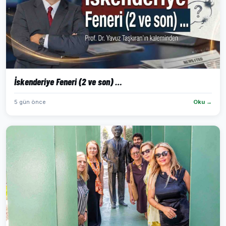
İskenderiye Feneri (2 ve son) …
5 gün önce
Oku →