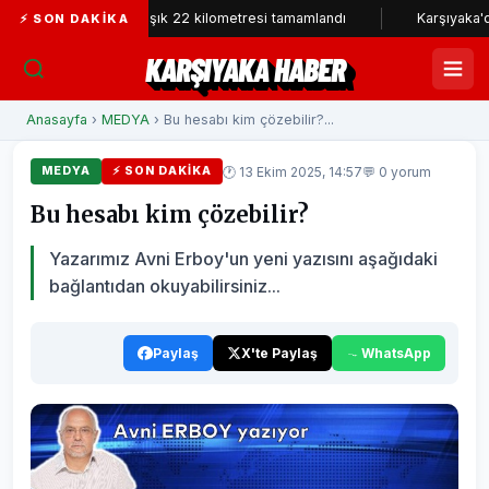
ellerin yaklaşık 22 kilometresi tamamlandı
Karşıyaka'da can dost
⚡ SON DAKIKA
KARŞIYAKA HABER
Anasayfa
›
MEDYA
› Bu hesabı kim çözebilir?...
🕐 13 Ekim 2025, 14:57
💬 0 yorum
MEDYA
⚡ SON DAKIKA
Bu hesabı kim çözebilir?
Yazarımız Avni Erboy'un yeni yazısını aşağıdaki
bağlantıdan okuyabilirsiniz...
Paylaş
X'te Paylaş
WhatsApp