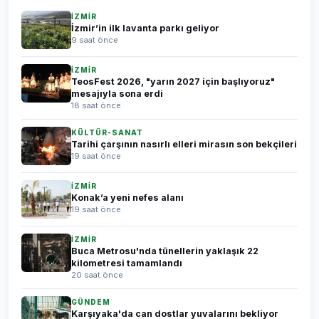
İZMİR
İzmir’in ilk lavanta parkı geliyor
9 saat önce
İZMİR
TeosFest 2026, "yarın 2027 için başlıyoruz"
mesajıyla sona erdi
18 saat önce
KÜLTÜR-SANAT
Tarihi çarşının nasırlı elleri mirasın son bekçileri
19 saat önce
İZMİR
Konak’a yeni nefes alanı
19 saat önce
İZMİR
Buca Metrosu'nda tünellerin yaklaşık 22
kilometresi tamamlandı
20 saat önce
GÜNDEM
Karşıyaka'da can dostlar yuvalarını bekliyor