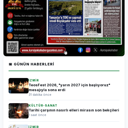
📅 GÜNÜN HABERLERI
İZMİR
TeosFest 2026, "yarın 2027 için başlıyoruz"
mesajıyla sona erdi
31 dakika önce
KÜLTÜR-SANAT
Tarihi çarşının nasırlı elleri mirasın son bekçileri
1 saat önce
İZMİR