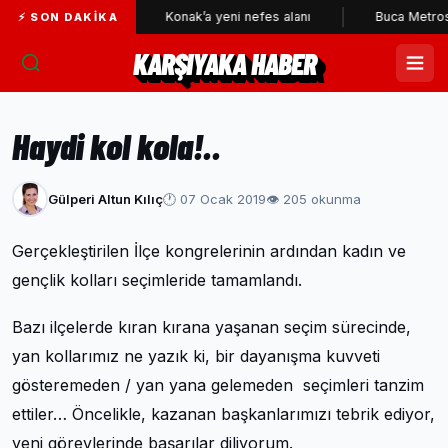
son bekçileri
Konak’a yeni nefes alanı
Buca Metrosu'nda
⚡ SON DAKIKA
KARŞIYAKA HABER
Haydi kol kola!..
Gülperi Altun Kılıç
🕐 07 Ocak 2019
👁 205 okunma
Gerçekleştirilen İlçe kongrelerinin ardından kadın ve
gençlik kolları seçimleride tamamlandı.
Bazı ilçelerde kıran kırana yaşanan seçim sürecinde,
yan kollarımız ne yazık ki, bir dayanışma kuvveti
gösteremeden / yan yana gelemeden seçimleri tanzim
ettiler… Öncelikle, kazanan başkanlarımızı tebrik ediyor,
yeni görevlerinde başarılar diliyorum.