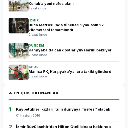
Konak’a yeni nefes alanı
1 saat önce
İZMİR
Buca Metrosu'nda tünellerin yaklaşık 22
kilometresi tamamlandı
2 saat önce
GÜNDEM
Karşıyaka'da can dostlar yuvalarını bekliyor
2 saat önce
SPOR
Manisa FK, Karşıyaka'ya icra takibi gönderdi
3 saat önce
🔥 EN ÇOK OKUNANLAR
1
Kaybettikleri kızları, tüm dünyaya ‘’nefes’’ olacak
01 Haziran 2016
2
İzmir Büyükşehir'den Hilton Oteli binası hakkında