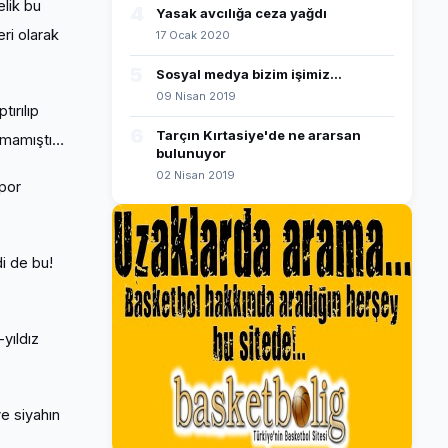
elik bu
4
Yasak avcılığa ceza yağdı
ri olarak
17 Ocak 2020
5
Sosyal medya bizim işimiz...
09 Nisan 2019
ırılıp
6
Tarçın Kırtasiye'de ne ararsan
ılmamıştı…
bulunuyor
02 Nisan 2019
Spor
i de bu!
yıldız
e siyahın