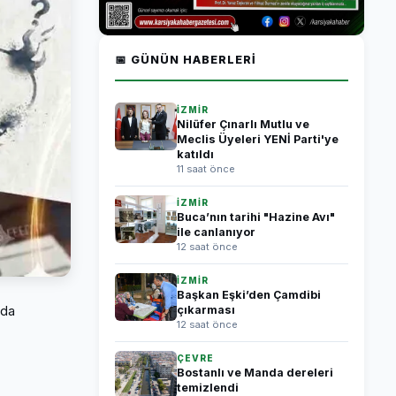
📅 GÜNÜN HABERLERI
İZMİR
Nilüfer Çınarlı Mutlu ve
Meclis Üyeleri YENİ Parti'ye
katıldı
11 saat önce
İZMİR
Buca’nın tarihi "Hazine Avı"
ile canlanıyor
12 saat önce
İZMİR
Başkan Eşki’den Çamdibi
 da
çıkarması
12 saat önce
ÇEVRE
Bostanlı ve Manda dereleri
temizlendi