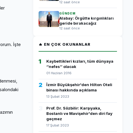
12 saat önce
ler
GÜNDEM
Alabay: Örgütte kırgınlıkları
geride bırakacağız
12 saat önce
yorum. İşte
🔥 EN ÇOK OKUNANLAR
1
Kaybettikleri kızları, tüm dünyaya
‘’nefes’’ olacak
01 Haziran 2016
 ödenmesi,
2
İzmir Büyükşehir'den Hilton Oteli
 salondaki
binası hakkında açıklama
13 Şubat 2023
3
Prof. Dr. Sözbilir: Karşıyaka,
yazımın
Bostanlı ve Mavişehir'den diri fay
geçmez
17 Şubat 2023