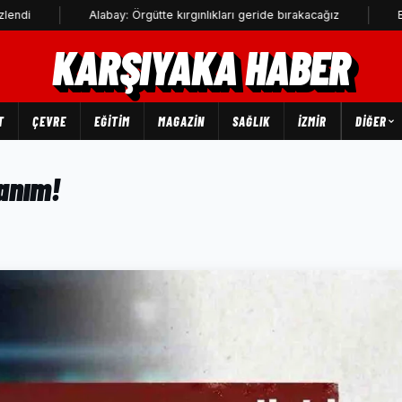
Alabay: Örgütte kırgınlıkları geride bırakacağız
Bahadır K
KARŞIYAKA HABER
T
ÇEVRE
EĞİTİM
MAGAZİN
SAĞLIK
İZMİR
DIĞER
kanım!