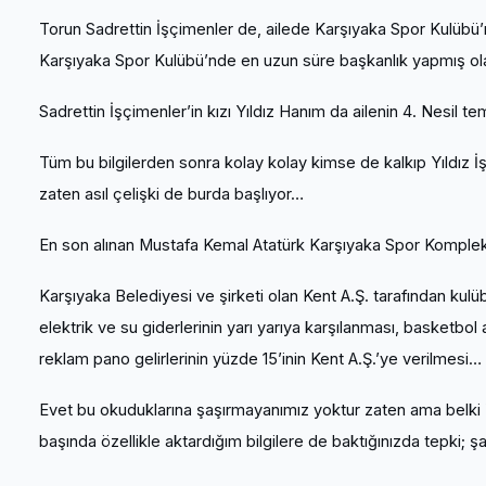
Torun Sadrettin İşçimenler de, ailede Karşıyaka Spor Kulübü’n
Karşıyaka Spor Kulübü’nde en uzun süre başkanlık yapmış ol
Sadrettin İşçimenler’in kızı Yıldız Hanım da ailenin 4. Nesil te
Tüm bu bilgilerden sonra kolay kolay kimse de kalkıp Yıldız İ
zaten asıl çelişki de burda başlıyor…
En son alınan Mustafa Kemal Atatürk Karşıyaka Spor Kompleksi 
Karşıyaka Belediyesi ve şirketi olan Kent A.Ş. tarafından kulübe 
elektrik ve su giderlerinin yarı yarıya karşılanması, basketbol
reklam pano gelirlerinin yüzde 15’inin Kent A.Ş.’ye verilmesi…
Evet bu okuduklarına şaşırmayanımız yoktur zaten ama belki Yı
başında özellikle aktardığım bilgilere de baktığınızda tepki; ş