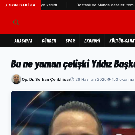
eri YENİ Parti'ye katıldı
Bostanlı ve Manda dereleri temizlendi
⚡ SON DAKIKA
ANASAYFA
GÜNDEM
SPOR
EKONOMİ
KÜLTÜR-SANA
Bu ne yaman çelişki Yıldız Baş
Op. Dr. Serhan Çelikhisar
🕐 26 Haziran 2026
👁 153 okunma