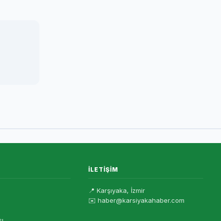
İLETIŞIM
📍 Karşıyaka, İzmir
✉️ haber@karsiyakahaber.com
sı