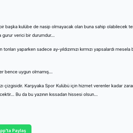
çbir başka kulübe de nasip olmayacak olan buna sahip olabilecek t
 gurur verici bir durumdur…
hın tonları yaparken sadece ay-yıldızımızı kırmızı yapsalardı mesela 
kler bence uygun olmamış…
zı çizgisidir. Karşıyaka Spor Kulübü için hizmet verenler kadar zara
ecektir… Bu da bu yazının kıssadan hissesi olsun…
pp'ta Paylaş