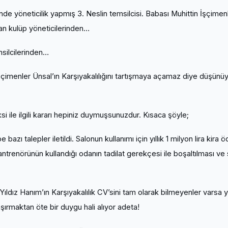
de yöneticilik yapmış 3. Neslin temsilcisi. Babası Muhittin İşçimen
an kulüp yöneticilerinden…
msilcilerinden…
şçimenler Ünsal’ın Karşıyakalılığını tartışmaya açamaz diye düşünü
ile ilgili kararı hepiniz duymuşsunuzdur. Kısaca şöyle;
bazı talepler iletildi. Salonun kullanımı için yıllık 1 milyon lira kira
 antrenörünün kullandığı odanın tadilat gerekçesi ile boşaltılması ve
ldız Hanım’ın Karşıyakalılık CV’sini tam olarak bilmeyenler varsa 
aşırmaktan öte bir duygu hali alıyor adeta!