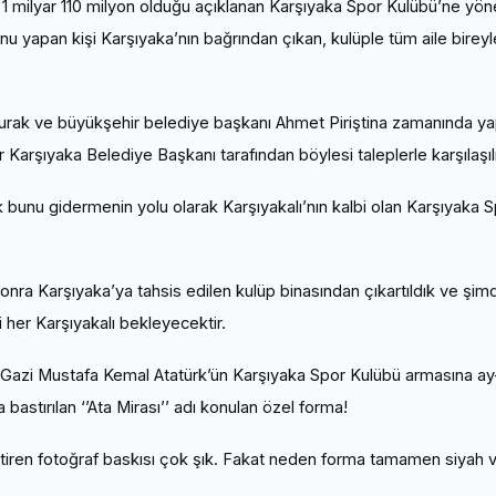
1 milyar 110 milyon olduğu açıklanan Karşıyaka Spor Kulübü’ne yön
u yapan kişi Karşıyaka’nın bağrından çıkan, kulüple tüm aile bireyle
ak ve büyükşehir belediye başkanı Ahmet Piriştina zamanında yapt
ir Karşıyaka Belediye Başkanı tarafından böylesi taleplerle karşılaş
 bunu gidermenin yolu olarak Karşıyakalı’nın kalbi olan Karşıyaka 
nra Karşıyaka’ya tahsis edilen kulüp binasından çıkartıldık ve şimd
 her Karşıyakalı bekleyecektir.
 Gazi Mustafa Kemal Atatürk’ün Karşıyaka Spor Kulübü armasına ay-
astırılan ‘’Ata Mirası’’ adı konulan özel forma!
ştiren fotoğraf baskısı çok şık. Fakat neden forma tamamen siyah v