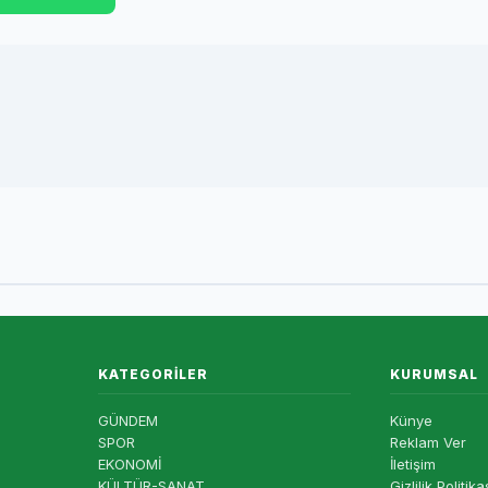
KATEGORILER
KURUMSAL
GÜNDEM
Künye
SPOR
Reklam Ver
EKONOMİ
İletişim
KÜLTÜR-SANAT
Gizlilik Politika