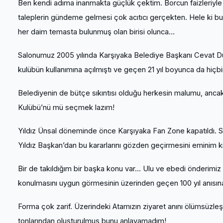
Ben kendi adıma inanmakta güçlük çektim. Borcun faizleriyle 
taleplerin gündeme gelmesi çok acıtıcı gerçekten. Hele ki bun
her daim temasta bulunmuş olan birisi olunca…
Salonumuz 2005 yılında Karşıyaka Belediye Başkanı Cevat Dur
kulübün kullanımına açılmıştı ve geçen 21 yıl boyunca da hiçb
Belediyenin de bütçe sıkıntısı olduğu herkesin malumu, ancak
Kulübü’nü mü seçmek lazım!
Yıldız Ünsal döneminde önce Karşıyaka Fan Zone kapatıldı. So
Yıldız Başkan’dan bu kararlarını gözden geçirmesini eminim ki
Bir de takıldığım bir başka konu var… Ulu ve ebedi önderimiz
konulmasını uygun görmesinin üzerinden geçen 100 yıl anısına b
Forma çok zarif. Üzerindeki Atamızın ziyaret anını ölümsüzle
tonlarından oluşturulmuş bunu anlayamadım!