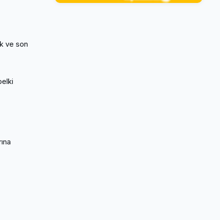
ek ve son
belki
rına