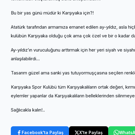
Bu bir yas günü müdür ki Karşıyaka için?!
Atatürk tarafından armamıza emanet edilen ay-yıldız, asla hi
kulübün Karşıyaka olduğu çok ama çok özel ve bir o kadar da
Ay-yıldız’ın vuruculuğunu arttırmak için her yeri siyah ve siya
anlaşılabilirdi…
Tasarım güzel ama sanki yas tutuyormuşçasına seçilen ren
Karşıyaka Spor Kulübü tüm Karşıyakalıların ortak değeri, kırmı
eylemler yapanlar da Karşıyakalıların belleklerinden silinmey
Sağlıcakla kalın!..
Facebook'ta Paylaş
X'te Paylaş
WhatsA