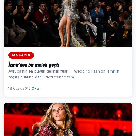
MAGAZİN
İzmir’den bir melek geçti
Avrupa'nın en büyük gelinlik fuarı IF Wedding Fashion İzmir'in
"açılış gününe özel" defilesinde tam ...
18 Ocak 2018
Oku →