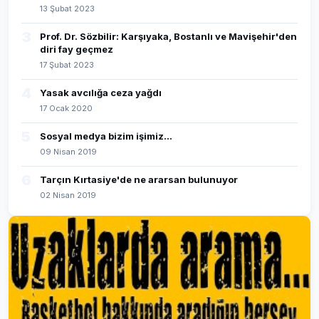
13 Şubat 2023
3
Prof. Dr. Sözbilir: Karşıyaka, Bostanlı ve Mavişehir'den
diri fay geçmez
17 Şubat 2023
4
Yasak avcılığa ceza yağdı
17 Ocak 2020
5
Sosyal medya bizim işimiz...
09 Nisan 2019
6
Tarçın Kırtasiye'de ne ararsan bulunuyor
02 Nisan 2019