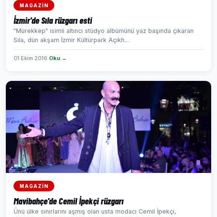
MAGAZİN
İzmir'de Sıla rüzgarı esti
"Mürekkep" isimli altıncı stüdyo albümünü yaz başında çıkaran
Sıla, dün akşam İzmir Kültürpark Açıkh...
01 Ekim 2016
Oku →
MAGAZİN
Mavibahçe'de Cemil İpekçi rüzgarı
Ünü ülke sınırlarını aşmış olan usta modacı Cemil İpekçi,