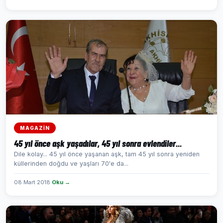
MAGAZİN
45 yıl önce aşk yaşadılar, 45 yıl sonra evlendiler...
Dile kolay... 45 yıl önce yaşanan aşk, tam 45 yıl sonra yeniden
küllerinden doğdu ve yaşları 70'e da...
08 Mart 2018
Oku →