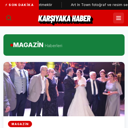
alay etmektir
Art In Town fotoğraf ve resim sergisine büyük ilgi..
⚡ SON DAKIKA
KARŞIYAKA HABER
MAGAZİN
Haberleri
MAGAZİN