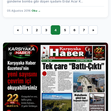
gündeme bomba gibi düşen işadamı Erdal Acar K...
05 Ağustos 2016
Oku →
«
1
2
3
4
5
6
7
»