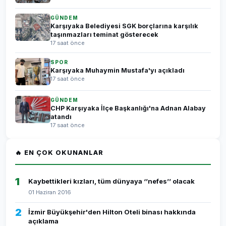
GÜNDEM
Karşıyaka Belediyesi SGK borçlarına karşılık
taşınmazları teminat gösterecek
17 saat önce
SPOR
Karşıyaka Muhaymin Mustafa'yı açıkladı
17 saat önce
GÜNDEM
CHP Karşıyaka İlçe Başkanlığı'na Adnan Alabay
atandı
17 saat önce
🔥 EN ÇOK OKUNANLAR
1
Kaybettikleri kızları, tüm dünyaya ‘’nefes’’ olacak
01 Haziran 2016
2
İzmir Büyükşehir'den Hilton Oteli binası hakkında
açıklama