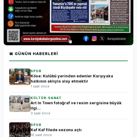
📅 GÜNÜN HABERLERI
SPOR
Köse: Kulübü yerinden edenler Karşıyaka
halkının aklıyla alay etmektir
1 saat önce
KÜLTÜR-SANAT
Art In Town fotoğraf ve resim sergisine büyük
ilgi...
3 saat önce
SPOR
Kaf Kaf filede sezonu açtı
16 saat önce