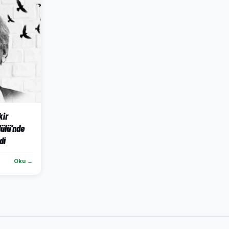
kir
ülü'nde
di
Oku →