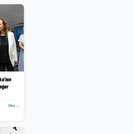
ka’nın
eğer
Oku →