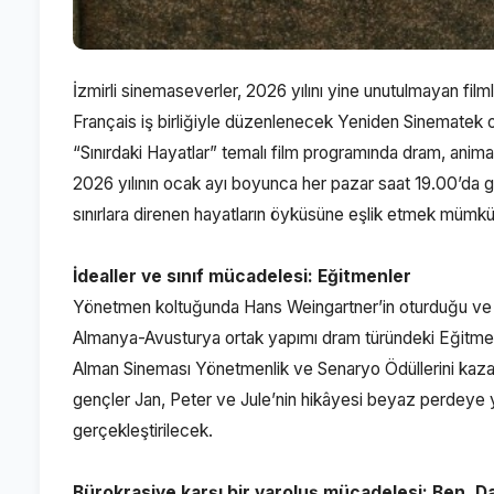
İzmirli sinemaseverler, 2026 yılını yine unutulmayan filml
Français iş birliğiyle düzenlenecek Yeniden Sinematek
“Sınırdaki Hayatlar” temalı film programında dram, animas
2026 yılının ocak ayı boyunca her pazar saat 19.00’da gös
sınırlara direnen hayatların öyküsüne eşlik etmek mümkü
İdealler ve sınıf mücadelesi: Eğitmenler
Yönetmen koltuğunda Hans Weingartner’in oturduğu ve 
Almanya-Avusturya ortak yapımı dram türündeki Eğitmen
Alman Sineması Yönetmenlik ve Senaryo Ödüllerini kazand
gençler Jan, Peter ve Jule’nin hikâyesi beyaz perdeye y
gerçekleştirilecek.
Bürokrasiye karşı bir varoluş mücadelesi: Ben, Da