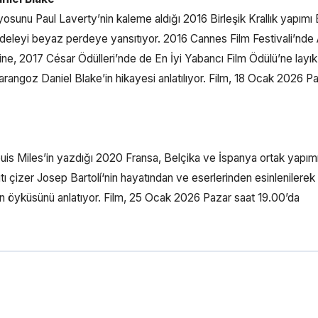
unu Paul Laverty’nin kaleme aldığı 2016 Birleşik Krallık yapımı 
adeleyi beyaz perdeye yansıtıyor. 2016 Cannes Film Festivali’nde A
e, 2017 César Ödülleri’nde de En İyi Yabancı Film Ödülü’ne layık
arangoz Daniel Blake’in hikayesi anlatılıyor. Film, 18 Ocak 2026 P
ouis Miles’in yazdığı 2020 Fransa, Belçika ve İspanya ortak yapı
ı çizer Josep Bartolí‘nin hayatından ve eserlerinden esinlenilerek 
n öyküsünü anlatıyor. Film, 25 Ocak 2026 Pazar saat 19.00’da