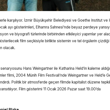
erle karşılıyor. İzmir Büyükşehir Belediyesi ve Goethe Institut ve I
 ocak ayı gösterimleri, Elhamra Sahnesi’nde beyaz perdeye yansı
yon ve biyografi türlerinde birbirinden etkileyici yapımlar yer ala
terilecek film seçkisiyle birlikte sistemin ve tel örgülerin çizdiği
n olacak.
senaryosunu Hans Weingartner ile Katharina Held’in kaleme aldı
ler filmi, 2004 Münih Film Festivali’nde Weingartner ve Held’e 
ırdı. Politik bir atmosferde geçen filmde kapitalist düzene tepkil
ansıtılıyor. Film gösterimi 11 Ocak 2026 Pazar saat 19.00’da
niel Blake