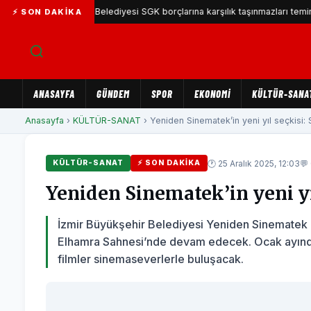
Karşıyaka Belediyesi SGK borçlarına karşılık taşınmazları teminat göste
⚡ SON DAKIKA
ANASAYFA
GÜNDEM
SPOR
EKONOMİ
KÜLTÜR-SANA
Anasayfa
›
KÜLTÜR-SANAT
› Yeniden Sinematek’in yeni yıl seçkisi: Sı
🕐 25 Aralık 2025, 12:03
💬
KÜLTÜR-SANAT
⚡ SON DAKIKA
Yeniden Sinematek’in yeni yıl
İzmir Büyükşehir Belediyesi Yeniden Sinematek gö
Elhamra Sahnesi’nde devam edecek. Ocak ayında 
filmler sinemaseverlerle buluşacak.