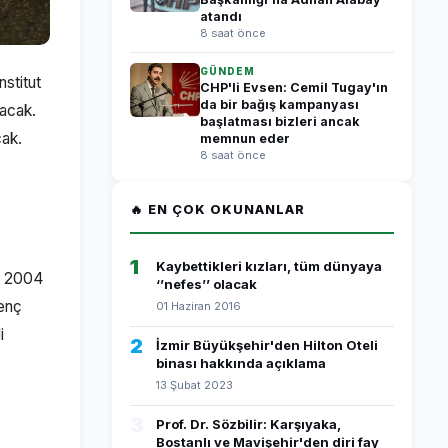
atandı
8 saat önce
GÜNDEM
nstitut
CHP'li Evsen: Cemil Tugay'ın
da bir bağış kampanyası
yacak.
başlatması bizleri ancak
cak.
memnun eder
8 saat önce
🔥 EN ÇOK OKUNANLAR
1
Kaybettikleri kızları, tüm dünyaya
ğı 2004
‘’nefes’’ olacak
Genç
01 Haziran 2016
i
2
İzmir Büyükşehir'den Hilton Oteli
binası hakkında açıklama
13 Şubat 2023
3
Prof. Dr. Sözbilir: Karşıyaka,
Bostanlı ve Mavişehir'den diri fay