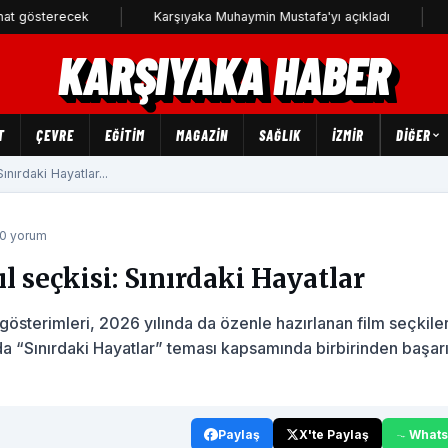
recek
Karşıyaka Muhaymin Mustafa'yı açıkladı
CHP Karşı
KARŞIYAKA HABER
T
ÇEVRE
EĞİTİM
MAGAZİN
SAĞLIK
İZMİR
DIĞER
nırdaki Hayatlar...
 0 yorum
 seçkisi: Sınırdaki Hayatlar
sterimleri, 2026 yılında da özenle hazırlanan film seçkiler
“Sınırdaki Hayatlar” teması kapsamında birbirinden başarı
Paylaş
X'te Paylaş
What