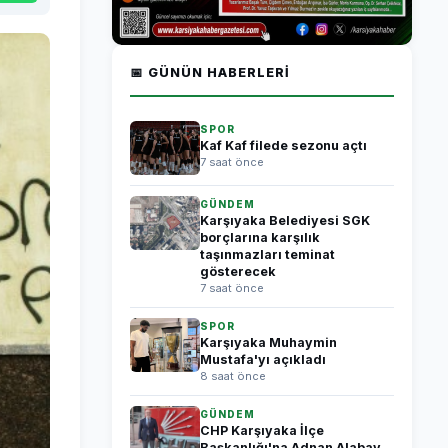
📅 GÜNÜN HABERLERI
SPOR
Kaf Kaf filede sezonu açtı
7 saat önce
GÜNDEM
Karşıyaka Belediyesi SGK
borçlarına karşılık
taşınmazları teminat
gösterecek
7 saat önce
SPOR
Karşıyaka Muhaymin
Mustafa'yı açıkladı
8 saat önce
GÜNDEM
CHP Karşıyaka İlçe
Başkanlığı'na Adnan Alabay