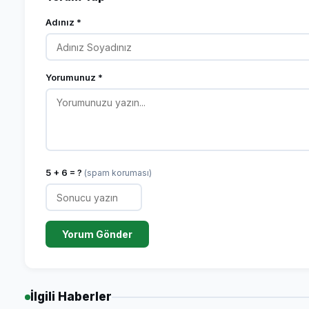
Adınız *
Yorumunuz *
5 + 6 = ?
(spam koruması)
Yorum Gönder
İlgili Haberler