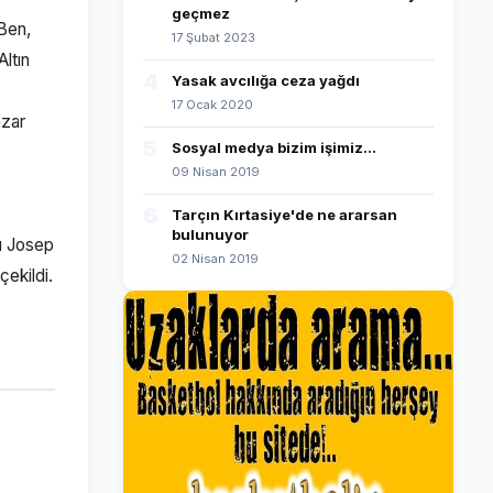
geçmez
Ben,
17 Şubat 2023
ltın
4
Yasak avcılığa ceza yağdı
17 Ocak 2020
azar
5
Sosyal medya bizim işimiz...
09 Nisan 2019
6
Tarçın Kırtasiye'de ne ararsan
bulunuyor
mı Josep
02 Nisan 2019
çekildi.