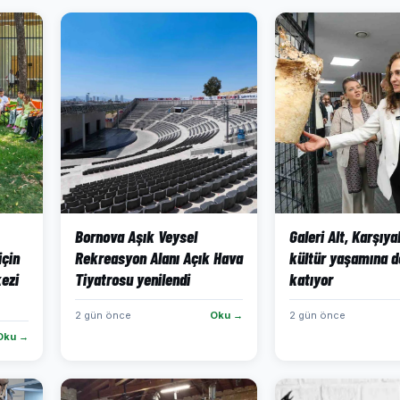
Bornova Aşık Veysel
Galeri Alt, Karşıya
için
Rekreasyon Alanı Açık Hava
kültür yaşamına d
ezi
Tiyatrosu yenilendi
katıyor
2 gün önce
Oku →
2 gün önce
Oku →