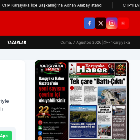
yaka İlçe Başkanlığı'na Adnan Alabay atandı
CHP'li Evsen: Cemi
YAZARLAR
Cuma, 7 Ağustos 2026
|
⛅
--°
Karşıyaka
iyle
lı
sApp