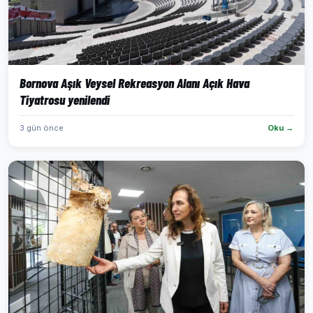
Bornova Aşık Veysel Rekreasyon Alanı Açık Hava
Tiyatrosu yenilendi
3 gün önce
Oku →