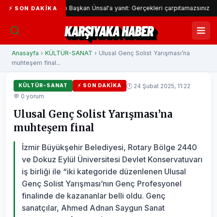
Odası'ndan Başkan Ünsal'a yanıt: Gerçekleri çarpıtamazsınız
Kar
⚡ SON DAKIKA
KARŞIYAKA HABER
Anasayfa
›
KÜLTÜR-SANAT
› Ulusal Genç Solist Yarışması’na
muhteşem final...
🕐 24 Şubat 2025, 11:22
KÜLTÜR-SANAT
⚡ SON DAKIKA
💬 0 yorum
Ulusal Genç Solist Yarışması’na
muhteşem final
İzmir Büyükşehir Belediyesi, Rotary Bölge 2440
ve Dokuz Eylül Üniversitesi Devlet Konservatuvarı
iş birliği ile “iki kategoride düzenlenen Ulusal
Genç Solist Yarışması’nın Genç Profesyonel
finalinde de kazananlar belli oldu. Genç
sanatçılar, Ahmed Adnan Saygun Sanat