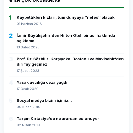
🔥 EN ÇOK OKUNANLAR
1
Kaybettikleri kızları, tüm dünyaya ‘’nefes’’ olacak
01 Haziran 2016
2
İzmir Büyükşehir'den Hilton Oteli binası hakkında
açıklama
13 Şubat 2023
3
Prof. Dr. Sözbilir: Karşıyaka, Bostanlı ve Mavişehir'den
diri fay geçmez
17 Şubat 2023
4
Yasak avcılığa ceza yağdı
17 Ocak 2020
5
Sosyal medya bizim işimiz...
09 Nisan 2019
6
Tarçın Kırtasiye'de ne ararsan bulunuyor
02 Nisan 2019