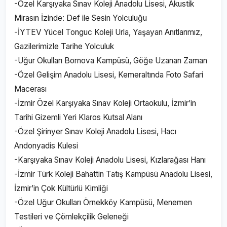
-Özel Karşıyaka Sınav Koleji Anadolu Lisesi, Akustik
Mirasın İzinde: Def ile Sesin Yolculuğu
-İYTEV Yücel Tonguc Koleji Urla, Yaşayan Anıtlarımız,
Gazilerimizle Tarihe Yolculuk
-Uğur Okulları Bornova Kampüsü, Göğe Uzanan Zaman
-Özel Gelişim Anadolu Lisesi, Kemeraltında Foto Safari
Macerası
-İzmir Özel Karşıyaka Sınav Koleji Ortaokulu, İzmir’in
Tarihi Gizemli Yeri Klaros Kutsal Alanı
-Özel Şirinyer Sınav Koleji Anadolu Lisesi, Hacı
Andonyadis Kulesi
-Karşıyaka Sınav Koleji Anadolu Lisesi, Kızlarağası Hanı
-İzmir Türk Koleji Bahattin Tatış Kampüsü Anadolu Lisesi,
İzmir’in Çok Kültürlü Kimliği
-Özel Uğur Okulları Örnekköy Kampüsü, Menemen
Testileri ve Çömlekçilik Geleneği