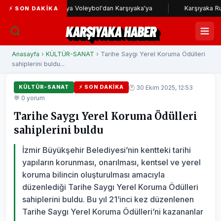
Sakarya Voleybol'dan Karşıyaka'ya
Karşıyaka Ruhu Güven
⚡ SON DAKIKA
KARŞIYAKA HABER
Anasayfa
›
KÜLTÜR-SANAT
› Tarihe Saygı Yerel Koruma Ödülleri
sahiplerini buldu...
🕐 30 Ekim 2025, 12:53
KÜLTÜR-SANAT
⚡ SON DAKIKA
💬 0 yorum
Tarihe Saygı Yerel Koruma Ödülleri
sahiplerini buldu
İzmir Büyükşehir Belediyesi’nin kentteki tarihi
yapıların korunması, onarılması, kentsel ve yerel
koruma bilincin oluşturulması amacıyla
düzenlediği Tarihe Saygı Yerel Koruma Ödülleri
sahiplerini buldu. Bu yıl 21’inci kez düzenlenen
Tarihe Saygı Yerel Koruma Ödülleri’ni kazananlar