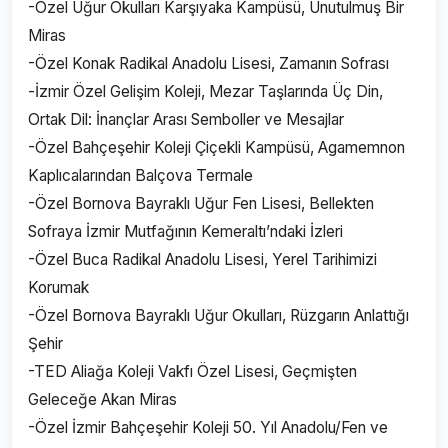
-Özel Uğur Okulları Karşıyaka Kampüsü, Unutulmuş Bir
Miras
-Özel Konak Radikal Anadolu Lisesi, Zamanın Sofrası
-İzmir Özel Gelişim Koleji, Mezar Taşlarında Üç Din,
Ortak Dil: İnançlar Arası Semboller ve Mesajlar
-Özel Bahçeşehir Koleji Çiçekli Kampüsü, Agamemnon
Kaplıcalarından Balçova Termale
-Özel Bornova Bayraklı Uğur Fen Lisesi, Bellekten
Sofraya İzmir Mutfağının Kemeraltı’ndaki İzleri
-Özel Buca Radikal Anadolu Lisesi, Yerel Tarihimizi
Korumak
-Özel Bornova Bayraklı Uğur Okulları, Rüzgarın Anlattığı
Şehir
-TED Aliağa Koleji Vakfı Özel Lisesi, Geçmişten
Geleceğe Akan Miras
-Özel İzmir Bahçeşehir Koleji 50. Yıl Anadolu/Fen ve