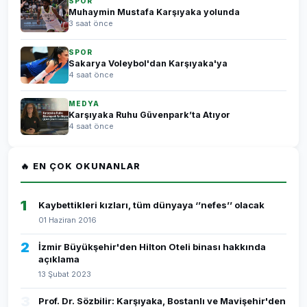
SPOR
Muhaymin Mustafa Karşıyaka yolunda
3 saat önce
SPOR
Sakarya Voleybol'dan Karşıyaka'ya
4 saat önce
MEDYA
Karşıyaka Ruhu Güvenpark’ta Atıyor
4 saat önce
🔥 EN ÇOK OKUNANLAR
1
Kaybettikleri kızları, tüm dünyaya ‘’nefes’’ olacak
01 Haziran 2016
2
İzmir Büyükşehir'den Hilton Oteli binası hakkında
açıklama
13 Şubat 2023
3
Prof. Dr. Sözbilir: Karşıyaka, Bostanlı ve Mavişehir'den