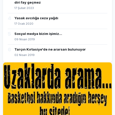
diri fay geçmez
17 Şubat 2023
4
Yasak avcılığa ceza yağdı
17 Ocak 2020
5
Sosyal medya bizim işimiz...
09 Nisan 2019
6
Tarçın Kırtasiye'de ne ararsan bulunuyor
02 Nisan 2019