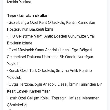
İzmirin Yankısı,
Teşekkür alan okullar
-Güzelbahçe Özel Kent Ortaokulu, Kentin Karıncaları
Hoşgörü’nün Başkenti İzmir
-İTÜ Geliştirme Vakfı, Antik Egeden Günümüze Şifalı
Bitkilerin İzinde
-Özel Mavişehir Sınav Anadolu Lisesi, Ege Bölgesi
Geleneksel Dokuma Ustalarına Bir Örnek: Nurefşan
Yaykal
-Konak Özel Türk Ortaokulu, Smyrna Antik Kentine
Yolculuk
-Övgü Terzibaşıoğlu Anadolu Lisesi, İzmir Tarihinden Bir
Kesit Ekmek Karneli Yıllar
-İzmir Özel Gelişim Koleji, Toprağın Hafızası Menemen
Çömlekçiliği