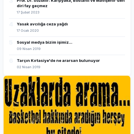
3
Prof. Dr. Sözbilir: Karşıyaka, Bostanlı ve Mavişehir'den
diri fay geçmez
17 Şubat 2023
4
Yasak avcılığa ceza yağdı
17 Ocak 2020
5
Sosyal medya bizim işimiz...
09 Nisan 2019
6
Tarçın Kırtasiye'de ne ararsan bulunuyor
02 Nisan 2019