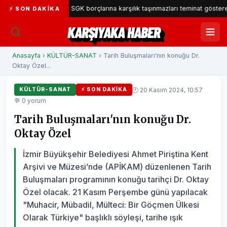
a Belediyesi SGK borçlarına karşılık taşınmazları teminat gösterecek
⚡ SON DAKIKA
KARŞIYAKA HABER
Anasayfa
›
KÜLTÜR-SANAT
› Tarih Buluşmaları'nın konuğu Dr.
Oktay Özel...
🕐 20 Kasım 2024, 10:57
KÜLTÜR-SANAT
⚡ SON DAKIKA
💬 0 yorum
Tarih Buluşmaları'nın konuğu Dr.
Oktay Özel
İzmir Büyükşehir Belediyesi Ahmet Piriştina Kent
Arşivi ve Müzesi’nde (APİKAM) düzenlenen Tarih
Buluşmaları programının konuğu tarihçi Dr. Oktay
Özel olacak. 21 Kasım Perşembe günü yapılacak
"Muhacir, Mübadil, Mülteci: Bir Göçmen Ülkesi
Olarak Türkiye" başlıklı söyleşi, tarihe ışık