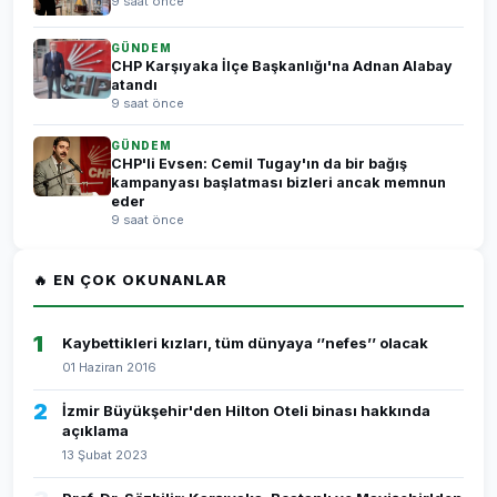
9 saat önce
GÜNDEM
CHP Karşıyaka İlçe Başkanlığı'na Adnan Alabay
atandı
9 saat önce
GÜNDEM
CHP'li Evsen: Cemil Tugay'ın da bir bağış
kampanyası başlatması bizleri ancak memnun
eder
9 saat önce
🔥 EN ÇOK OKUNANLAR
1
Kaybettikleri kızları, tüm dünyaya ‘’nefes’’ olacak
01 Haziran 2016
2
İzmir Büyükşehir'den Hilton Oteli binası hakkında
açıklama
13 Şubat 2023