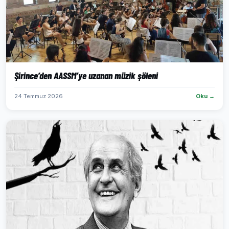
Şirince’den AASSM’ye uzanan müzik şöleni
24 Temmuz 2026
Oku →