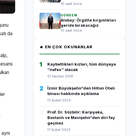
10 saat önce
GÜNDEM
Alabay: Örgütte kırgınlıkları
uğunu
geride bırakacağız
10 saat önce
satı da
🔥 EN ÇOK OKUNANLAR
alp,
1
önesans
Kaybettikleri kızları, tüm dünyaya
‘’nefes’’ olacak
Alkan
01 Haziran 2016
2
İzmir Büyükşehir'den Hilton Oteli
binası hakkında açıklama
ler
13 Şubat 2023
3
Prof. Dr. Sözbilir: Karşıyaka,
r
Bostanlı ve Mavişehir'den diri fay
geçmez
17 Şubat 2023
 aynı