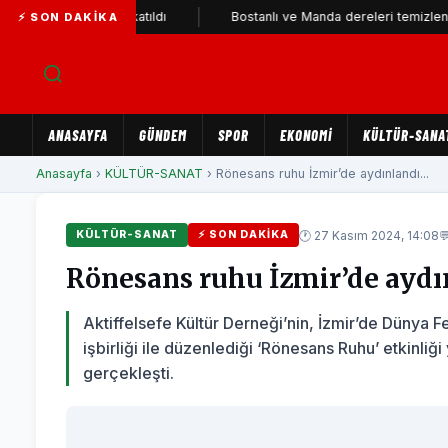
 Parti'ye katıldı
Bostanlı ve Manda dereleri temizlendi
⚡ SON DAKIKA
ANASAYFA
GÜNDEM
SPOR
EKONOMİ
KÜLTÜR-SANA
Anasayfa
›
KÜLTÜR-SANAT
› Rönesans ruhu İzmir’de aydınlandı...
🕐 27 Kasım 2024, 14:08

KÜLTÜR-SANAT
⚡ SON DAKIKA
Rönesans ruhu İzmir’de aydı
Aktiffelsefe Kültür Derneği’nin, İzmir’de Dünya 
işbirliği ile düzenlediği ‘Rönesans Ruhu’ etkinliğ
gerçekleşti.