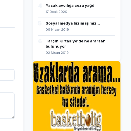
4
Yasak avcılığa ceza yağdı
17 Ocak 2020
5
Sosyal medya bizim işimiz...
09 Nisan 2019
6
Tarçın Kırtasiye'de ne ararsan
bulunuyor
02 Nisan 2019