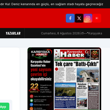
iz kenarında en güçlü, en sağlam stadı hayata geçireceğiz
Makin
YAZARLAR
Cumartesi, 8 Ağustos 2026
|
⛅
--°
Karşıyaka
n
sApp