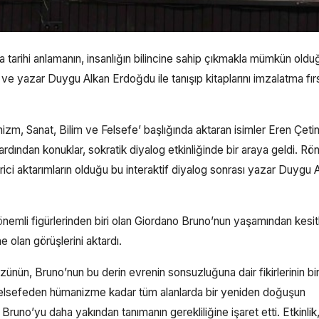
ha tarihi anlamanın, insanlığın bilincine sahip çıkmakla mümkün old
i ve yazar Duygu Alkan Erdoğdu ile tanışıp kitaplarını imzalatma fır
m, Sanat, Bilim ve Felsefe’ başlığında aktaran isimler Eren Çetin
dından konuklar, sokratik diyalog etkinliğinde bir araya geldi. R
rici aktarımların olduğu bu interaktif diyalog sonrası yazar Duygu 
mli figürlerinden biri olan Giordano Bruno’nun yaşamından kesit
e olan görüşlerini aktardı.
ünün, Bruno’nun bu derin evrenin sonsuzluğuna dair fikirlerinin bi
 felsefeden hümanizme kadar tüm alanlarda bir yeniden doğuşun
uno’yu daha yakından tanımanın gerekliliğine işaret etti. Etkinlik,