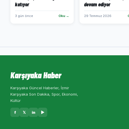
katıyor
devam ediyor
3 gün önce
Oku →
29 Temmuz 2026
Karşıyaka Haber
Karşıyaka Güncel Haberler, İzmir
Karşıyaka Son Dakika, Spor, Ekonomi,
Kültür
f
𝕏
in
▶