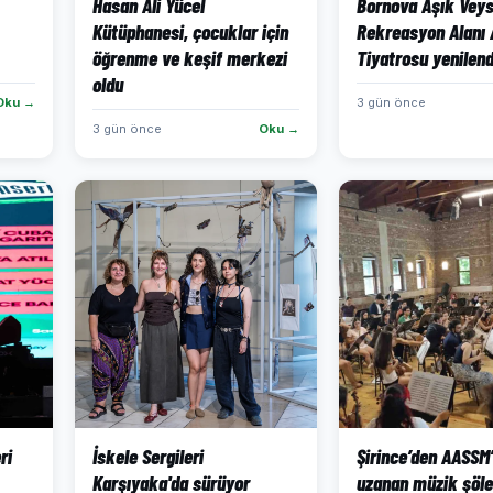
Hasan Âli Yücel
Bornova Aşık Veys
Kütüphanesi, çocuklar için
Rekreasyon Alanı 
öğrenme ve keşif merkezi
Tiyatrosu yenilend
oldu
Oku →
3 gün önce
3 gün önce
Oku →
ri
İskele Sergileri
Şirince’den AASSM
Karşıyaka'da sürüyor
uzanan müzik şöle