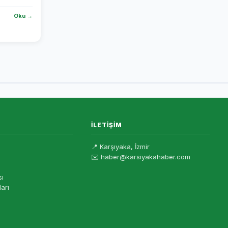
Oku →
İLETIŞIM
📍 Karşıyaka, İzmir
✉️ haber@karsiyakahaber.com
sı
ları