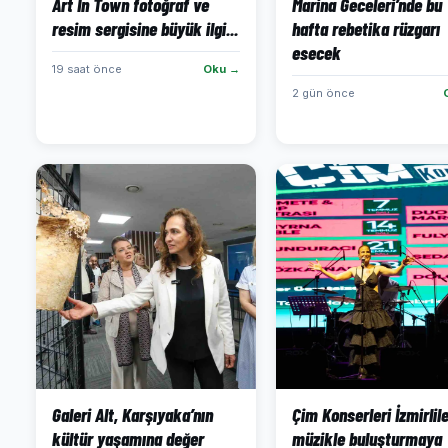
Art In Town fotoğraf ve
Marina Geceleri’nde bu
resim sergisine büyük ilgi...
hafta rebetika rüzgarı
esecek
19 saat önce
Oku →
2 gün önce
Galeri Alt, Karşıyaka’nın
Çim Konserleri İzmirlile
kültür yaşamına değer
müzikle buluşturmaya