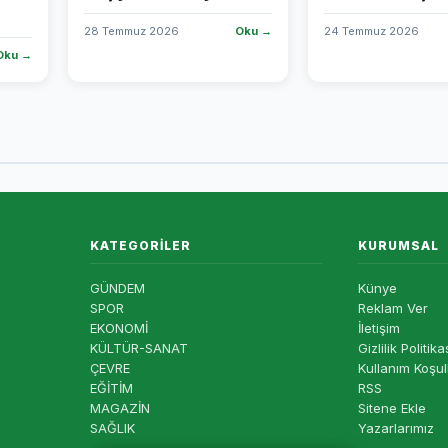
28 Temmuz 2026
Oku →
24 Temmuz 2026
Oku →
KATEGORILER
KURUMSAL
GÜNDEM
Künye
SPOR
Reklam Ver
EKONOMİ
İletişim
KÜLTÜR-SANAT
Gizlilik Politika
ÇEVRE
Kullanım Koşul
EĞİTİM
RSS
MAGAZİN
Sitene Ekle
SAĞLIK
Yazarlarımız