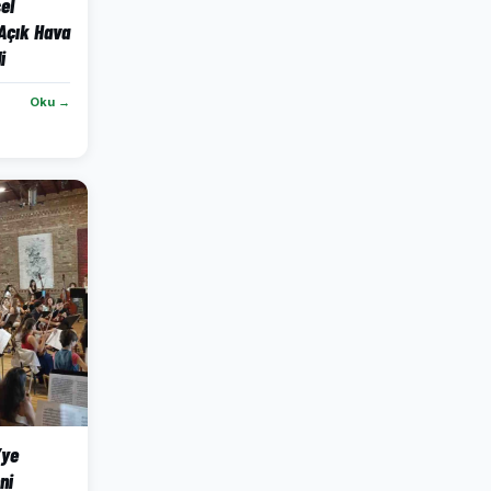
el
Açık Hava
i
Oku →
’ye
ni