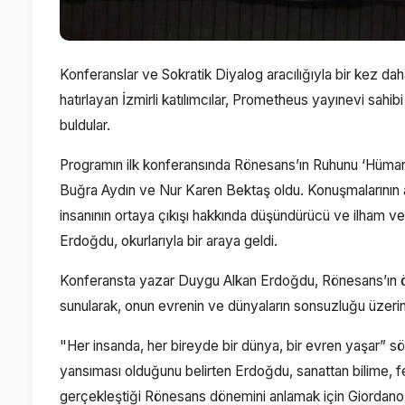
Konferanslar ve Sokratik Diyalog aracılığıyla bir kez da
hatırlayan İzmirli katılımcılar, Prometheus yayınevi sahib
buldular.
Programın ilk konferansında Rönesans’ın Ruhunu ‘Hümaniz
Buğra Aydın ve Nur Karen Bektaş oldu. Konuşmalarının ar
insanının ortaya çıkışı hakkında düşündürücü ve ilham ve
Erdoğdu, okurlarıyla bir araya geldi.
Konferansta yazar Duygu Alkan Erdoğdu, Rönesans’ın öne
sunularak, onun evrenin ve dünyaların sonsuzluğu üzerin
"Her insanda, her bireyde bir dünya, bir evren yaşar” söz
yansıması olduğunu belirten Erdoğdu, sanattan bilime,
gerçekleştiği Rönesans dönemini anlamak için Giordano Br