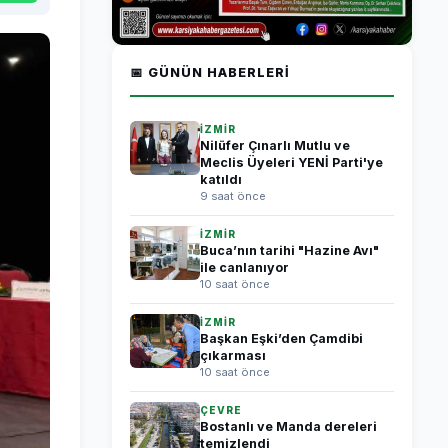
📅 GÜNÜN HABERLERI
İZMİR
Nilüfer Çınarlı Mutlu ve
Meclis Üyeleri YENİ Parti'ye
katıldı
9 saat önce
İZMİR
Buca’nın tarihi "Hazine Avı"
ile canlanıyor
10 saat önce
İZMİR
Başkan Eşki’den Çamdibi
çıkarması
10 saat önce
ÇEVRE
Bostanlı ve Manda dereleri
temizlendi