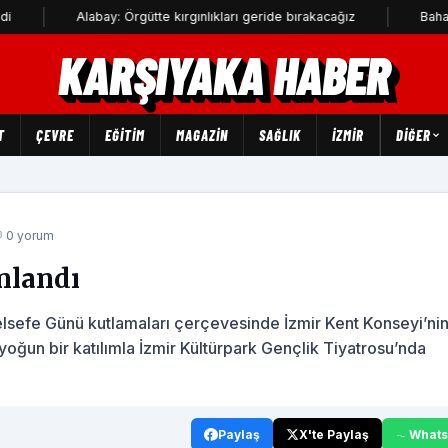
Alabay: Örgütte kırgınlıkları geride bırakacağız
Bahadır Kul: Den
KARŞIYAKA HABER
T
ÇEVRE
EĞİTİM
MAGAZİN
SAĞLIK
İZMİR
DIĞER
 0 yorum
nlandı
Felsefe Günü kutlamaları çerçevesinde İzmir Kent Konseyi’ni
i yoğun bir katılımla İzmir Kültürpark Gençlik Tiyatrosu’nda
Paylaş
X'te Paylaş
What