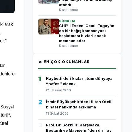
atandı
5 saat önce
GÜNDEM
kılarak
CHP'li Evsen: Cemil Tugay'ın
da bir bağış kampanyası
,
başlatması bizleri ancak
or.”
memnun eder
5 saat önce
🔥 EN ÇOK OKUNANLAR
ar,
edenlere
1
Kaybettikleri kızları, tüm dünyaya
‘’nefes’’ olacak
01 Haziran 2016
2
İzmir Büyükşehir'den Hilton Oteli
 Sosyal
binası hakkında açıklama
13 Şubat 2023
türü”,
türel
3
Prof. Dr. Sözbilir: Karşıyaka,
Bostanlı ve Mavişehir'den diri fay