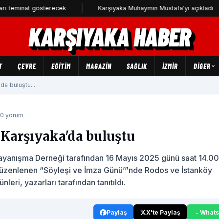
at gösterecek
Karşıyaka Muhaymin Mustafa'yı açıkladı
C
KARŞIYAKA HABER
T
ÇEVRE
EĞİTİM
MAGAZİN
SAĞLIK
İZMİR
DIĞER
da buluştu...
 0 yorum
 Karşıyaka'da buluştu
Dayanışma Derneği tarafından 16 Mayıs 2025 günü saat 14.00
düzenlenen “Söyleşi ve İmza Günü’”nde Rodos ve İstanköy
leri, yazarları tarafından tanıtıldı.
Paylaş
X'te Paylaş
What