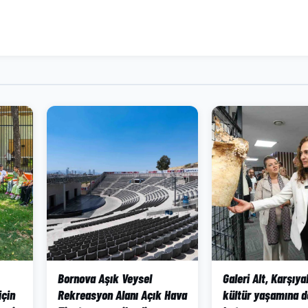
Bornova Aşık Veysel
Galeri Alt, Karşıya
için
Rekreasyon Alanı Açık Hava
kültür yaşamına d