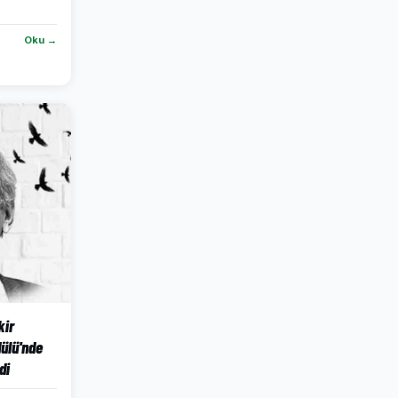
Oku →
kir
ülü'nde
di