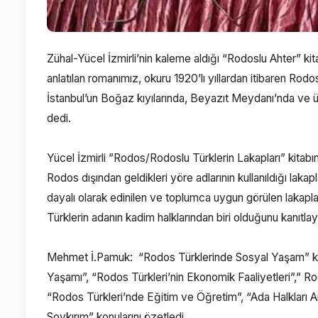
Zühal-Yücel İzmirli’nin kaleme aldığı “Rodoslu Ahter” kit
anlatılan romanımız, okuru 1920’lı yıllardan itibaren Rodo
İstanbul’un Boğaz kıyılarında, Beyazıt Meydanı’nda ve ü
dedi.
Yücel İzmirli ”Rodos/Rodoslu Türklerin Lakapları” kitabında
Rodos dışından geldikleri yöre adlarının kullanıldığı lakap
dayalı olarak edinilen ve toplumca uygun görülen lakaplar”
Türklerin adanın kadim halklarından biri olduğunu kanıtla
Mehmet İ.Pamuk: “Rodos Türklerinde Sosyal Yaşam” kita
Yaşamı”, “Rodos Türkleri’nin Ekonomik Faaliyetleri”,” Ro
“Rodos Türkleri’nde Eğitim ve Öğretim”, “Ada Halkları Ara
Soykırım” konularını özetledi.