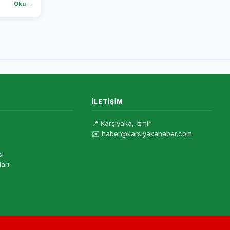
Oku →
İLETIŞIM
📍 Karşıyaka, İzmir
✉️ haber@karsiyakahaber.com
sı
ları