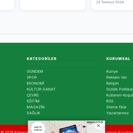
23 Temmuz 2026
KATEGORILER
KURUMSAL
GÜNDEM
Künye
SPOR
Reklam Ver
EKONOMİ
İletişim
KÜLTÜR-SANAT
Gizlilik Politika
ÇEVRE
Kullanım Koşul
EĞİTİM
RSS
MAGAZİN
Sitene Ekle
SAĞLIK
Yazarlarımız
© 2026 Karşıyaka Haber — Tüm hakları saklıdır. |
Gizlilik
|
Kullanım Koşulları