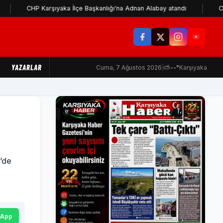
HP Karşıyaka İlçe Başkanlığı'na Adnan Alabay atandı
CHP'li Evse
YAZARLAR
Cuma, 7 Ağustos 2026
|
⛅
--°
Karşıyaka
’de
sApp