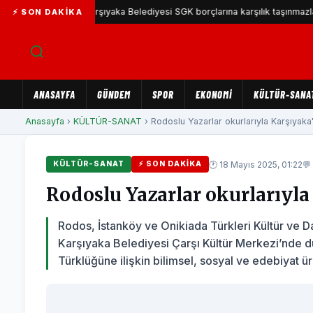
Karşıyaka Belediyesi SGK borçlarına karşılık taşınmazları temin
⚡ SON DAKIKA
ANASAYFA
GÜNDEM
SPOR
EKONOMİ
KÜLTÜR-SANA
Anasayfa
›
KÜLTÜR-SANAT
› Rodoslu Yazarlar okurlarıyla Karşıyaka'
🕐 18 Mayıs 2025, 01:22
💬
KÜLTÜR-SANAT
⚡ SON DAKIKA
Rodoslu Yazarlar okurlarıyla
Rodos, İstanköy ve Onikiada Türkleri Kültür ve 
Karşıyaka Belediyesi Çarşı Kültür Merkezi’nde 
Türklüğüne ilişkin bilimsel, sosyal ve edebiyat ürün