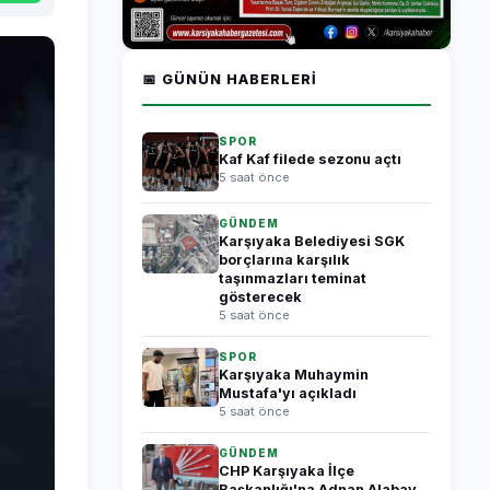
📅 GÜNÜN HABERLERI
SPOR
Kaf Kaf filede sezonu açtı
5 saat önce
GÜNDEM
Karşıyaka Belediyesi SGK
borçlarına karşılık
taşınmazları teminat
gösterecek
5 saat önce
SPOR
Karşıyaka Muhaymin
Mustafa'yı açıkladı
5 saat önce
GÜNDEM
CHP Karşıyaka İlçe
Başkanlığı'na Adnan Alabay