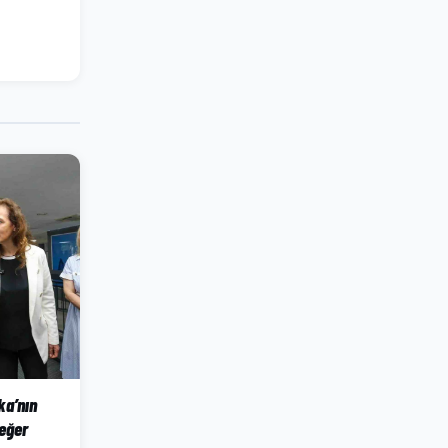
ka’nın
eğer