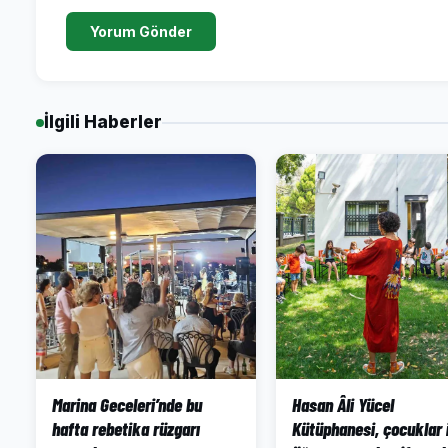
Yorum Gönder
İlgili Haberler
Marina Geceleri’nde bu
Hasan Âli Yücel
hafta rebetika rüzgarı
Kütüphanesi, çocuklar 