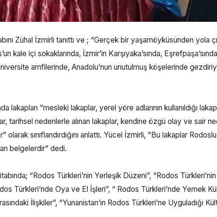
abını Zühal İzmirli tanıttı ve ; “Gerçek bir yaşamöyküsünden yola çı
s’un kale içi sokaklarında, İzmir’in Karşıyaka’sında, Eşrefpaşa’sında
niversite amfilerinde, Anadolu’nun unutulmuş köşelerinde gezdiriy
 lakapları ”mesleki lakaplar, yerel yöre adlarının kullanıldığı lakapl
lar, tarihsel nedenlerle alınan lakaplar, kendine özgü olay ve sair n
 olarak sınıflandırdığını anlattı. Yücel İzmirli, ”Bu lakaplar Rodoslu
yan belgelerdir” dedi.
bında; “Rodos Türkleri’nin Yerleşik Düzeni”, “Rodos Türkleri’nin
dos Türkleri’nde Oya ve El İşleri”, “ Rodos Türkleri’nde Yemek Kül
sındaki İlişkiler”, “Yunanistan’ın Rodos Türkleri’ne Uyguladığı Kül