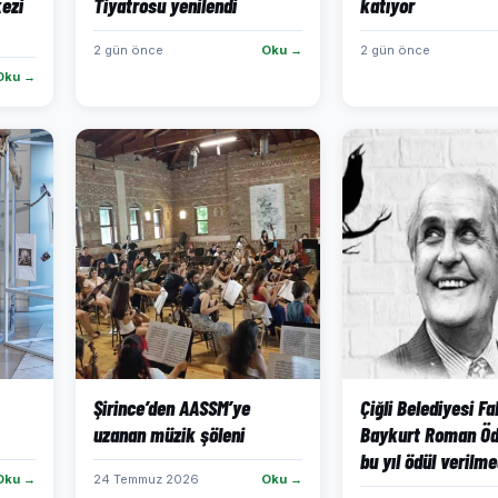
ezi
Tiyatrosu yenilendi
katıyor
2 gün önce
Oku →
2 gün önce
Oku →
Şirince’den AASSM’ye
Çiğli Belediyesi Fa
uzanan müzik şöleni
Baykurt Roman Öd
bu yıl ödül verilme
Oku →
24 Temmuz 2026
Oku →