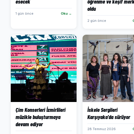
esecek
öğrenme ve keşif merk
oldu
1 gün önce
Oku →
2 gün önce
Çim Konserleri İzmirlileri
İskele Sergileri
müzikle buluşturmaya
Karşıyaka'da sürüyor
devam ediyor
28 Temmuz 2026