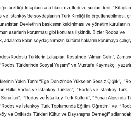
 ürettiği kitapların ana fikrini özetledi ve şunları dedi: "Kitaplar
 ve İstanköy’de soydaşlarının Türk Kimliği ile örgütlenebilmesi, çift 
nanistan Devleti’nin baskısının kaldırılması ve yönetim kurullarının
ri eserlerin korunması gibi konulara ilişkindir. Bizler Rodos ve
 adalarda kalan soydaşlarımızın kültürel haklarını korumaya çalışı
Rodos/Rodoslu Türklerin Lakapları, Rosalinde “Alman Gelin”, Zama
 “Rodos Türklerinde Sosyal Yaşam” ve Mustafa Kaymakçı, yazarl
lerinin Yakın Tarihi “Ege Denizi’nde Yükselen Sessiz Çığlık”, “R
lan Halkı: Rodos ve İstanköy Türkleri”, “Rodos ve İstanköy Türk
l Sorunları”, “Rodos ve İstanköy Türk Kültürü”, "Yunan Algısında T
arı" ,“Rodos ve İstanköy Türk Toplumunda Eğitim-Öğretim” ve “Rod
öy ve Onikiada Türkleri Kültür ve Dayanışma Derneği” adlarındak