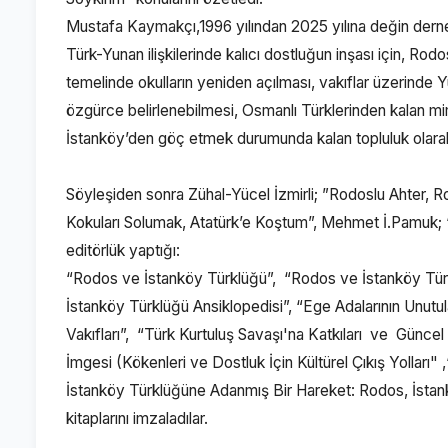
Mustafa Kaymakçı,1996 yılından 2025 yılına değin derneğin
Türk-Yunan ilişkilerinde kalıcı dostluğun inşası için, Rodos
temelinde okulların yeniden açılması, vakıflar üzerinde Yu
özgürce belirlenebilmesi, Osmanlı Türklerinden kalan mima
İstanköy’den göç etmek durumunda kalan topluluk olarak,
Söyleşiden sonra Zühal-Yücel İzmirli; ”Rodoslu Ahter, 
Kokuları Solumak, Atatürk’e Koştum”, Mehmet İ.Pamuk;
editörlük yaptığı:
“Rodos ve İstanköy Türklüğü”, “Rodos ve İstanköy Türk
İstanköy Türklüğü Ansiklopedisi”, “Ege Adalarının Unutu
Vakıfları”, “Türk Kurtuluş Savaşı'na Katkıları ve Günce
İmgesi (Kökenleri ve Dostluk İçin Kültürel Çıkış Yoll
İstanköy Türklüğüne Adanmış Bir Hareket: Rodos, İstank
kitaplarını imzaladılar.