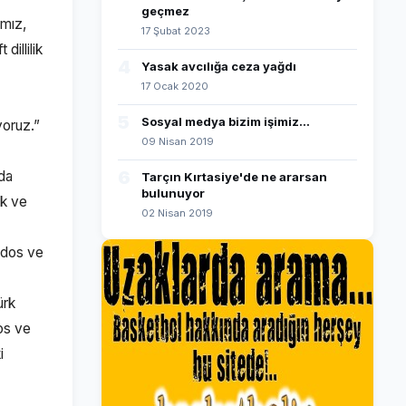
geçmez
ımız,
17 Şubat 2023
dillilik
4
Yasak avcılığa ceza yağdı
17 Ocak 2020
5
Sosyal medya bizim işimiz...
yoruz.”
09 Nisan 2019
6
nda
Tarçın Kırtasiye'de ne ararsan
bulunuyor
ık ve
02 Nisan 2019
odos ve
ürk
os ve
i