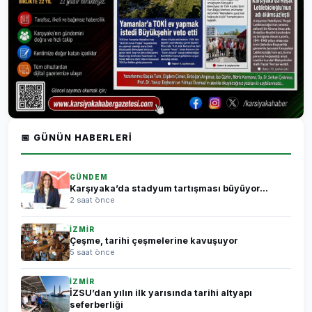
📅 GÜNÜN HABERLERI
GÜNDEM
Karşıyaka’da stadyum tartışması büyüyor...
2 saat önce
İZMİR
Çeşme, tarihi çeşmelerine kavuşuyor
5 saat önce
İZMİR
İZSU’dan yılın ilk yarısında tarihi altyapı
seferberliği