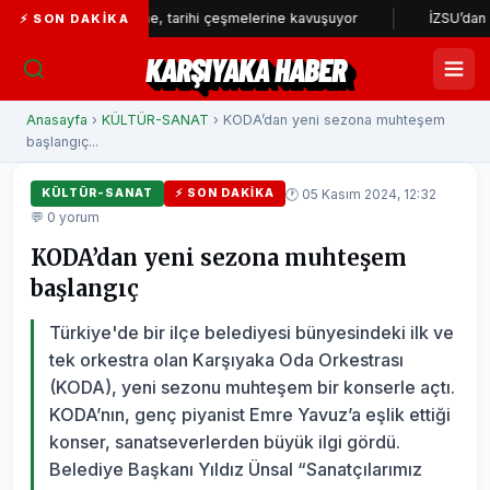
Çeşme, tarihi çeşmelerine kavuşuyor
İZSU’dan yılın ilk ya
⚡ SON DAKIKA
KARŞIYAKA HABER
Anasayfa
›
KÜLTÜR-SANAT
› KODA’dan yeni sezona muhteşem
başlangıç...
🕐 05 Kasım 2024, 12:32
KÜLTÜR-SANAT
⚡ SON DAKIKA
💬 0 yorum
KODA’dan yeni sezona muhteşem
başlangıç
Türkiye'de bir ilçe belediyesi bünyesindeki ilk ve
tek orkestra olan Karşıyaka Oda Orkestrası
(KODA), yeni sezonu muhteşem bir konserle açtı.
KODA’nın, genç piyanist Emre Yavuz’a eşlik ettiği
konser, sanatseverlerden büyük ilgi gördü.
Belediye Başkanı Yıldız Ünsal “Sanatçılarımız