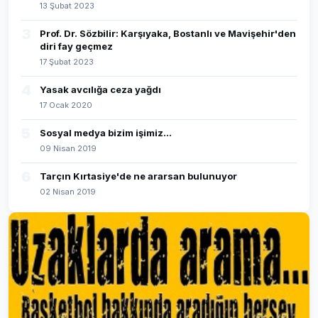
13 Şubat 2023
3
Prof. Dr. Sözbilir: Karşıyaka, Bostanlı ve Mavişehir'den
diri fay geçmez
17 Şubat 2023
4
Yasak avcılığa ceza yağdı
17 Ocak 2020
5
Sosyal medya bizim işimiz...
09 Nisan 2019
6
Tarçın Kırtasiye'de ne ararsan bulunuyor
02 Nisan 2019