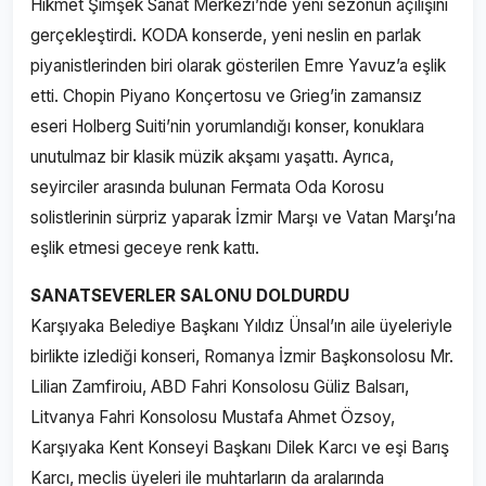
Hikmet Şimşek Sanat Merkezi’nde yeni sezonun açılışını
gerçekleştirdi. KODA konserde, yeni neslin en parlak
piyanistlerinden biri olarak gösterilen Emre Yavuz’a eşlik
etti. Chopin Piyano Konçertosu ve Grieg’in zamansız
eseri Holberg Suiti’nin yorumlandığı konser, konuklara
unutulmaz bir klasik müzik akşamı yaşattı. Ayrıca,
seyirciler arasında bulunan Fermata Oda Korosu
solistlerinin sürpriz yaparak İzmir Marşı ve Vatan Marşı’na
eşlik etmesi geceye renk kattı.
SANATSEVERLER SALONU DOLDURDU
Karşıyaka Belediye Başkanı Yıldız Ünsal’ın aile üyeleriyle
birlikte izlediği konseri, Romanya İzmir Başkonsolosu Mr.
Lilian Zamfiroiu, ABD Fahri Konsolosu Güliz Balsarı,
Litvanya Fahri Konsolosu Mustafa Ahmet Özsoy,
Karşıyaka Kent Konseyi Başkanı Dilek Karcı ve eşi Barış
Karcı, meclis üyeleri ile muhtarların da aralarında