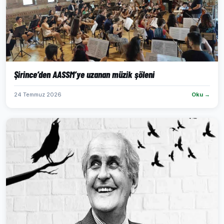
Şirince’den AASSM’ye uzanan müzik şöleni
24 Temmuz 2026
Oku →