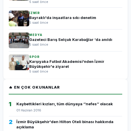
5 saat önce
İZMİR
Bayraklı'da inşaatlara sıkı denetim
5 saat önce
MEDYA
Gazeteci Barış Selçuk Karabağlar ‘da anıldı
5 saat önce
SPOR
Karşıyaka Futbol Akademisi'nden İzmir
Büyükşehir'e ziyaret
5 saat önce
🔥 EN ÇOK OKUNANLAR
1
Kaybettikleri kızları, tüm dünyaya ‘’nefes’’ olacak
01 Haziran 2016
2
İzmir Büyükşehir'den Hilton Oteli binası hakkında
açıklama