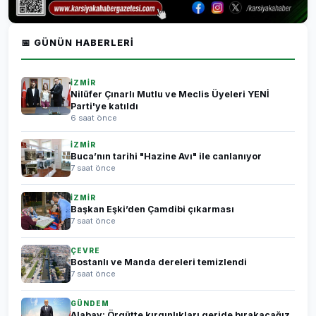
📅 GÜNÜN HABERLERI
İZMİR
Nilüfer Çınarlı Mutlu ve Meclis Üyeleri YENİ
Parti'ye katıldı
6 saat önce
İZMİR
Buca’nın tarihi "Hazine Avı" ile canlanıyor
7 saat önce
İZMİR
Başkan Eşki’den Çamdibi çıkarması
7 saat önce
ÇEVRE
Bostanlı ve Manda dereleri temizlendi
7 saat önce
GÜNDEM
Alabay: Örgütte kırgınlıkları geride bırakacağız