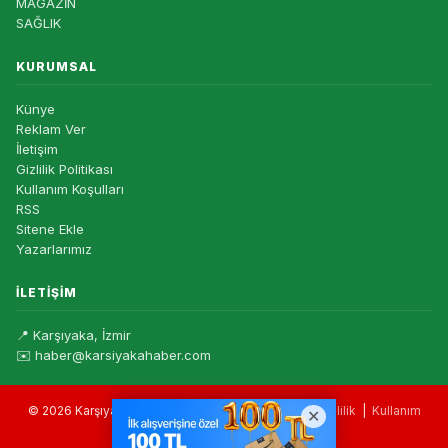
MAGAZİN
SAĞLIK
KURUMSAL
Künye
Reklam Ver
İletişim
Gizlilik Politikası
Kullanım Koşulları
RSS
Sitene Ekle
Yazarlarımız
İLETIŞIM
📍 Karşıyaka, İzmir
✉️ haber@karsiyakahaber.com
© 2026 Karşıyaka Haber — Tüm hakları saklıdır. |
Gizlilik
|
Kullanım
Koşulları