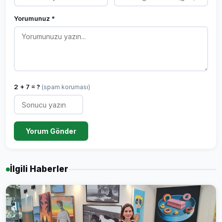
Yorumunuz *
2 + 7 = ?
(spam koruması)
Yorum Gönder
İlgili Haberler