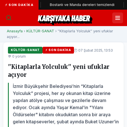
 katıldı
Bostanlı ve Manda dereleri temizlendi
Alabay: 
⚡ SON DAKIKA
KARŞIYAKA HABER
Anasayfa
›
KÜLTÜR-SANAT
› ''Kitaplarla Yolculuk'' yeni ufuklar
açıyor...
🕐 07 Şubat 2025, 13:53
KÜLTÜR-SANAT
⚡ SON DAKIKA
💬 0 yorum
''Kitaplarla Yolculuk'' yeni ufuklar
açıyor
İzmir Büyükşehir Belediyesi’nin “Kitaplarla
Yolculuk” projesi, her ay okunan kitap üzerine
yapılan atölye çalışması ve gezilerle devam
ediyor. Ocak ayında Yaşar Kemal'in "Yılanı
Öldürseler" kitabını okuduktan sonra bir araya
gelen kitapseverler, şubat ayında Buket Uzuner’in