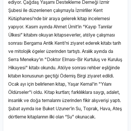
ediyor. Çağdaş Yaşamı Destekleme Derneği İzmir
Şubesi ile düzenlenen çalışmayla İzmirliler Kent
Kütüphanesi’nde bir araya gelerek kitap incelemesi
yapıyor. Kasım ayında Ahmet Ümit’in “Kayıp Tanrılar
Ülkesi” kitabını okuyan kitapseverler, atölye çalışması
sonrası Bergama Antik Kenti’ni ziyaret ederek kitabı tarih
ve mitolojik ögeler üzerinden tartıştı. Aralık ayında da
Serra Menekay’ın "Doktor Elması-Bir Kurtuluş ve Kuruluş
Hikayesi" kitabı okundu. Atölye sonrası rehber eşliğinde
kitabın konusunun geçtiği Ödemiş Birgi ziyaret edildi.
Ocak ayı için belirlenen kitap, Yaşar Kemal'in "Yılanı
Öldürseler"i oldu. Kitap kurtları; farklılıklara saygı, adalet,
insanlık ve doğa temalarını üzerinden fikir alışverişi yaptı.
Şubat ayında ise Buket Uzuner’in Su, Toprak, Hava, Ateş
dörtleme kitaplarının ilki olan “Su” okunacak.