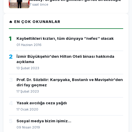
7 saat önce
🔥 EN ÇOK OKUNANLAR
1
Kaybettikleri kızları, tüm dünyaya ‘’nefes’’ olacak
01 Haziran 2016
2
İzmir Büyükşehir'den Hilton Oteli binası hakkında
açıklama
13 Şubat 2023
3
Prof. Dr. Sözbilir: Karşıyaka, Bostanlı ve Mavişehir'den
diri fay geçmez
17 Şubat 2023
4
Yasak avcılığa ceza yağdı
17 Ocak 2020
5
Sosyal medya bizim işimiz...
09 Nisan 2019