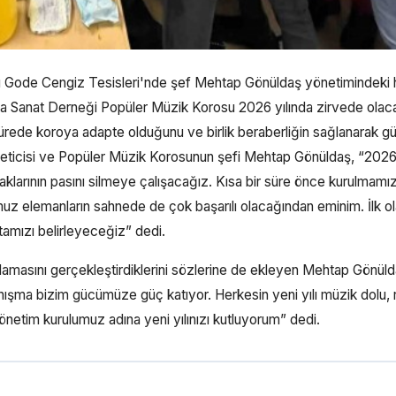
 Gode Cengiz Tesisleri'nde şef Mehtap Gönüldaş yönetimindeki h
aka Sanat Derneği Popüler Müzik Korosu 2026 yılında zirvede olac
a sürede koroya adapte olduğunu ve birlik beraberliğin sağlanarak g
neticisi ve Popüler Müzik Korosunun şefi Mehtap Gönüldaş, “2026 
ulaklarının pasını silmeye çalışacağız. Kısa bir süre önce kurulmamı
muz elemanların sahnede de çok başarılı olacağından eminim. İlk o
tamızı belirleyeceğiz” dedi.
tlamasını gerçekleştirdiklerini sözlerine de ekleyen Mehtap Gönüld
nışma bizim gücümüze güç katıyor. Herkesin yeni yılı müzik dolu, r
önetim kurulumuz adına yeni yılınızı kutluyorum” dedi.