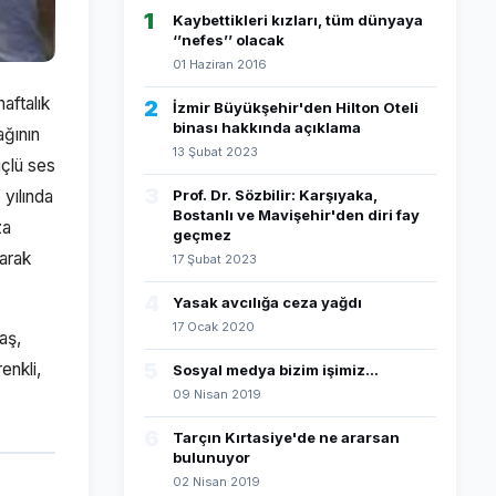
1
Kaybettikleri kızları, tüm dünyaya
‘’nefes’’ olacak
01 Haziran 2016
aftalık
2
İzmir Büyükşehir'den Hilton Oteli
binası hakkında açıklama
ağının
13 Şubat 2023
üçlü ses
3
yılında
Prof. Dr. Sözbilir: Karşıyaka,
Bostanlı ve Mavişehir'den diri fay
za
geçmez
larak
17 Şubat 2023
4
Yasak avcılığa ceza yağdı
17 Ocak 2020
aş,
5
enkli,
Sosyal medya bizim işimiz...
09 Nisan 2019
6
Tarçın Kırtasiye'de ne ararsan
bulunuyor
02 Nisan 2019