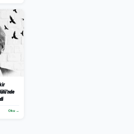
kir
ülü'nde
di
Oku →