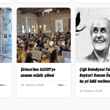
Şirince’den AASSM’ye
Çiğli Belediyesi Fa
uzanan müzik şöleni
Baykurt Roman Öd
bu yıl ödül verilme
Oku →
24 Temmuz 2026
Oku →
23 Temmuz 2026