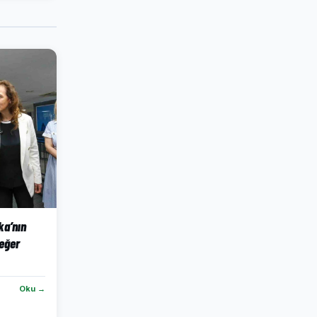
ka’nın
eğer
Oku →