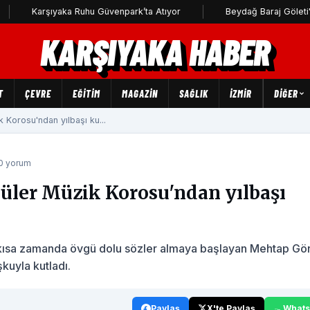
Karşıyaka Ruhu Güvenpark’ta Atıyor
Beydağ Baraj Göleti'ne uça
KARŞIYAKA HABER
T
ÇEVRE
EĞİTİM
MAGAZİN
SAĞLIK
İZMİR
DIĞER
Korosu'ndan yılbaşı ku...
 0 yorum
üler Müzik Korosu'ndan yılbaşı
k kısa zamanda övgü dolu sözler almaya başlayan Mehtap Gö
kuyla kutladı.
Paylaş
X'te Paylaş
What