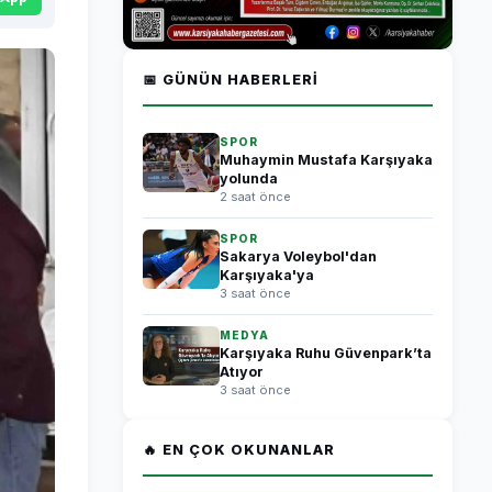
📅 GÜNÜN HABERLERI
SPOR
Muhaymin Mustafa Karşıyaka
yolunda
2 saat önce
SPOR
Sakarya Voleybol'dan
Karşıyaka'ya
3 saat önce
MEDYA
Karşıyaka Ruhu Güvenpark’ta
Atıyor
3 saat önce
🔥 EN ÇOK OKUNANLAR