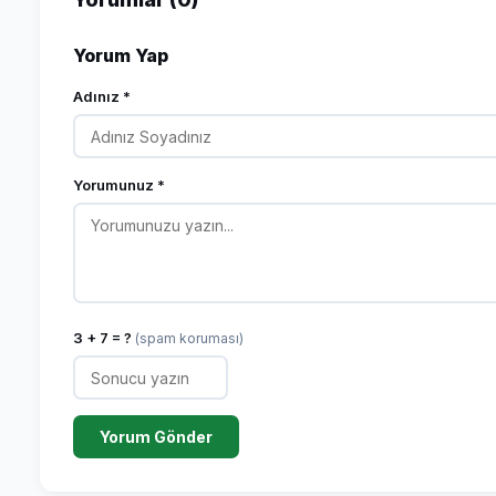
Yorum Yap
Adınız *
Yorumunuz *
3 + 7 = ?
(spam koruması)
Yorum Gönder