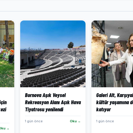
Bornova Aşık Veysel
Galeri Alt, Karşıya
için
Rekreasyon Alanı Açık Hava
kültür yaşamına d
ezi
Tiyatrosu yenilendi
katıyor
1 gün önce
Oku →
1 gün önce
Oku →