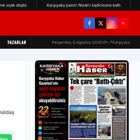
k düştü
Karşıyaka pasör Nisan'ı kadrosuna kattı
KSK içi
YAZARLAR
Perşembe, 6 Ağustos 2026
|
⛅
--°
Karşıyaka
nüldaş
sApp