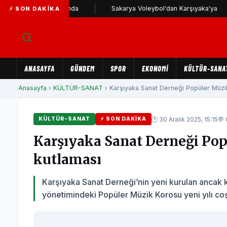
Karşıyaka yolunda
Sakarya Voleybol'dan Karşıyaka'ya
⚡ SON DAKIKA
ANASAYFA
GÜNDEM
SPOR
EKONOMİ
KÜLTÜR-SANA
Anasayfa
›
KÜLTÜR-SANAT
› Karşıyaka Sanat Derneği Popüler Müzik 
🕐 30 Aralık 2025, 15:15
💬
KÜLTÜR-SANAT
⚡ SON DAKIKA
Karşıyaka Sanat Derneği Pop
kutlaması
Karşıyaka Sanat Derneği’nin yeni kurulan anca
yönetimindeki Popüler Müzik Korosu yeni yılı coş