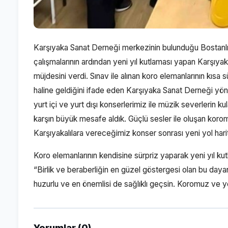
Karşıyaka Sanat Derneği merkezinin bulunduğu Bostanlı
çalışmalarının ardından yeni yıl kutlaması yapan Karşıy
müjdesini verdi. Sınav ile alınan koro elemanlarının kıs
haline geldiğini ifade eden Karşıyaka Sanat Derneği yö
yurt içi ve yurt dışı konserlerimiz ile müzik severlerin k
karşın büyük mesafe aldık. Güçlü sesler ile oluşan koro
Karşıyakalılara vereceğimiz konser sonrası yeni yol hari
Koro elemanlarının kendisine sürpriz yaparak yeni yıl ku
“Birlik ve beraberliğin en güzel göstergesi olan bu daya
huzurlu ve en önemlisi de sağlıklı geçsin. Koromuz ve y
Yorumlar (0)