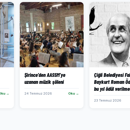
Şirince’den AASSM’ye
Çiğli Belediyesi Fa
uzanan müzik şöleni
Baykurt Roman Öd
bu yıl ödül verilme
Oku →
24 Temmuz 2026
Oku →
23 Temmuz 2026