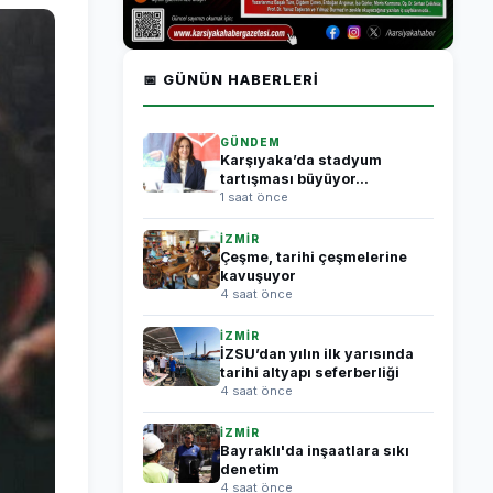
📅 GÜNÜN HABERLERI
GÜNDEM
Karşıyaka’da stadyum
tartışması büyüyor...
1 saat önce
İZMİR
Çeşme, tarihi çeşmelerine
kavuşuyor
4 saat önce
İZMİR
İZSU’dan yılın ilk yarısında
tarihi altyapı seferberliği
4 saat önce
İZMİR
Bayraklı'da inşaatlara sıkı
denetim
4 saat önce