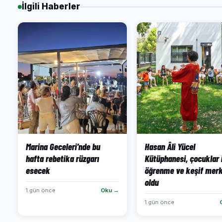
İlgili Haberler
Marina Geceleri’nde bu
Hasan Âli Yücel
hafta rebetika rüzgarı
Kütüphanesi, çocuklar 
esecek
öğrenme ve keşif merk
oldu
1 gün önce
Oku →
1 gün önce