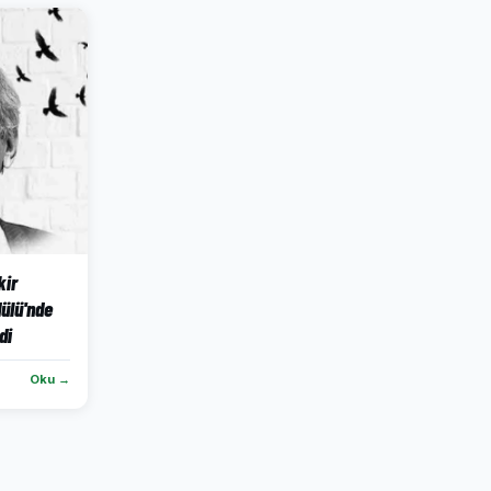
kir
ülü'nde
di
Oku →