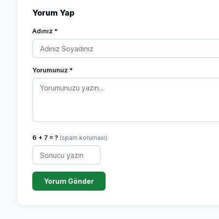
Yorum Yap
Adınız *
Yorumunuz *
6 + 7 = ?
(spam koruması)
Yorum Gönder