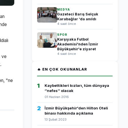
MEDYA
Gazeteci Barış Selçuk
kan
Karabağlar ‘da anıldı
'nde
4 saat önce
SPOR
Karşıyaka Futbol
dialı
Akademisi'nden İzmir
Büyükşehir'e ziyaret
4 saat önce
i ve
.
🔥 EN ÇOK OKUNANLAR
en, "ne
1
Kaybettikleri kızları, tüm dünyaya
‘’nefes’’ olacak
01 Haziran 2016
2
İzmir Büyükşehir'den Hilton Oteli
binası hakkında açıklama
13 Şubat 2023