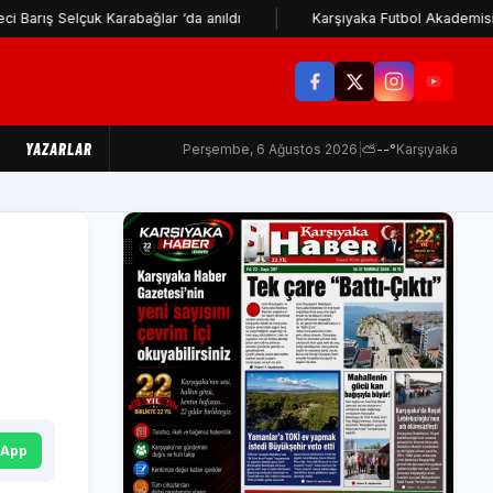
Selçuk Karabağlar ‘da anıldı
Karşıyaka Futbol Akademisi'nden İzm
YAZARLAR
Perşembe, 6 Ağustos 2026
|
⛅
--°
Karşıyaka
sApp