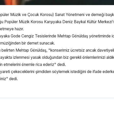
Popüler Müzik ve Çocuk Korosu) Sanat Yönetmeni ve derneği baş
uğu Popüler Müzik Korosu Karşıyaka Deniz Baykal Kültür Merkezi
thetmeye hazır.
şıyaka Gode Cengiz Tesislerinde Mehtap Gönüldaş yönetiminde id
 müziğinden bir demet sunacak.
nu belirten Mehtap Gönüldaş, "konserimiz ücretsiz ancak davetiyel
si, ayakta izlenmesi yasak olduğundan biz gerekli önlemlerimizi aldık
min etmelerini önemle rica ederiz" dedi.
ziyareti çekeceklerini şimdiden söylemek istediğini de ifade ederk
iniz" dedi.