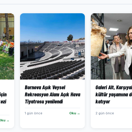
Bornova Aşık Veysel
Galeri Alt, Karşıya
için
Rekreasyon Alanı Açık Hava
kültür yaşamına d
ezi
Tiyatrosu yenilendi
katıyor
1 gün önce
Oku →
2 gün önce
Oku →