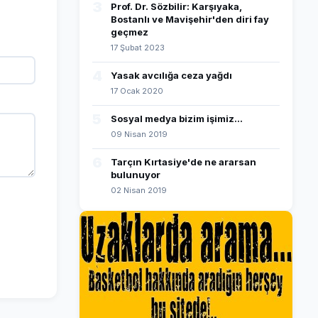
3
Prof. Dr. Sözbilir: Karşıyaka,
Bostanlı ve Mavişehir'den diri fay
geçmez
17 Şubat 2023
4
Yasak avcılığa ceza yağdı
17 Ocak 2020
5
Sosyal medya bizim işimiz...
09 Nisan 2019
6
Tarçın Kırtasiye'de ne ararsan
bulunuyor
02 Nisan 2019