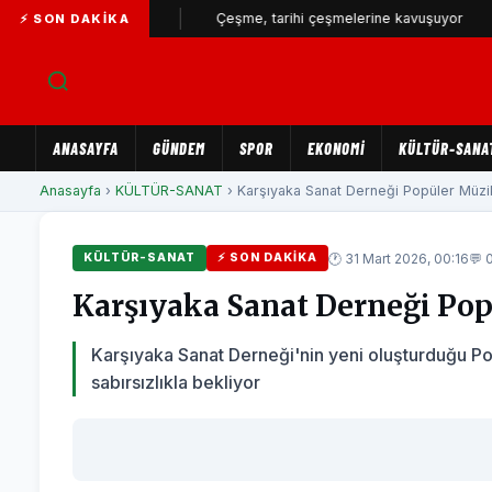
ası büyüyor...
Çeşme, tarihi çeşmelerine kavuşuyor
İZ
⚡ SON DAKIKA
ANASAYFA
GÜNDEM
SPOR
EKONOMİ
KÜLTÜR-SANA
Anasayfa
›
KÜLTÜR-SANAT
› Karşıyaka Sanat Derneği Popüler Müzik K
🕐 31 Mart 2026, 00:16
💬 
KÜLTÜR-SANAT
⚡ SON DAKIKA
Karşıyaka Sanat Derneği Popü
Karşıyaka Sanat Derneği'nin yeni oluşturduğu Pop
sabırsızlıkla bekliyor