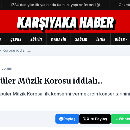
SU’dan yılın ilk yarısında tarihi altyapı seferberliği
Gazeteci Barış 
KARŞIYAKA HABER
T
ÇEVRE
EĞİTİM
MAGAZİN
SAĞLIK
İZMİR
DIĞER
orosu iddialı......
0 yorum
ler Müzik Korosu iddialı...
üler Müzik Korosu, ilk konserini vermek için konser tarihini
Paylaş
X'te Paylaş
What