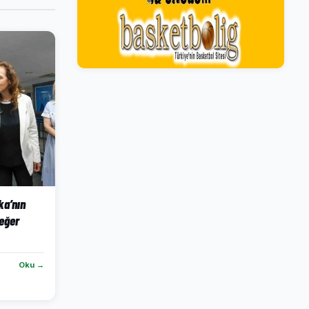
ka’nın
eğer
Oku →