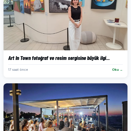
Art In Town fotoğraf ve resim sergisine büyük ilgi...
17 saat önce
Oku →