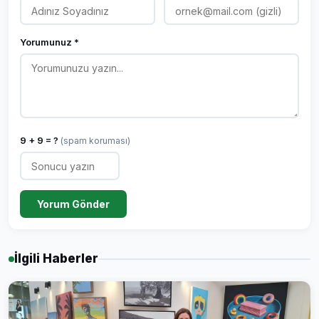
Yorumunuz *
9 + 9 = ?
(spam koruması)
Yorum Gönder
İlgili Haberler