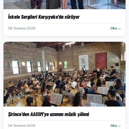
İskele Sergileri Karşıyaka'da sürüyor
28 Temmuz 2026
Oku →
Şirince’den AASSM’ye uzanan müzik şöleni
24 Temmuz 2026
Oku →