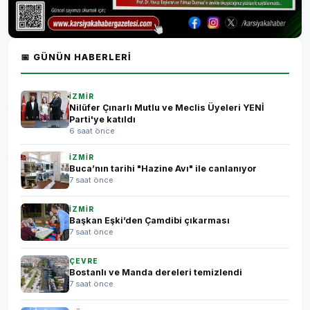
📅 GÜNÜN HABERLERI
İZMİR
Nilüfer Çınarlı Mutlu ve Meclis Üyeleri YENİ
Parti'ye katıldı
6 saat önce
İZMİR
Buca’nın tarihi "Hazine Avı" ile canlanıyor
7 saat önce
İZMİR
Başkan Eşki’den Çamdibi çıkarması
7 saat önce
ÇEVRE
Bostanlı ve Manda dereleri temizlendi
7 saat önce