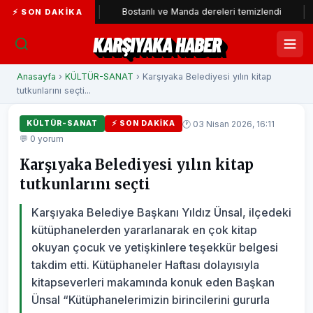
 katıldı
Bostanlı ve Manda dereleri temizlendi
Alabay: 
⚡ SON DAKIKA
KARŞIYAKA HABER
Anasayfa
›
KÜLTÜR-SANAT
› Karşıyaka Belediyesi yılın kitap
tutkunlarını seçti...
🕐 03 Nisan 2026, 16:11
KÜLTÜR-SANAT
⚡ SON DAKIKA
💬 0 yorum
Karşıyaka Belediyesi yılın kitap
tutkunlarını seçti
Karşıyaka Belediye Başkanı Yıldız Ünsal, ilçedeki
kütüphanelerden yararlanarak en çok kitap
okuyan çocuk ve yetişkinlere teşekkür belgesi
takdim etti. Kütüphaneler Haftası dolayısıyla
kitapseverleri makamında konuk eden Başkan
Ünsal “Kütüphanelerimizin birincilerini gururla