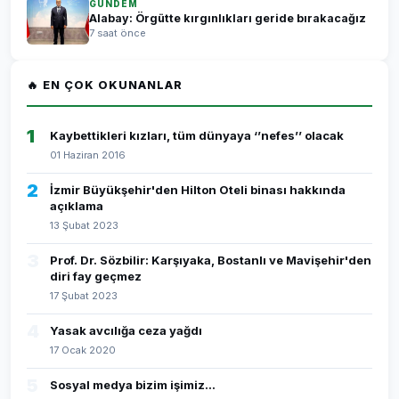
GÜNDEM
Alabay: Örgütte kırgınlıkları geride bırakacağız
7 saat önce
🔥 EN ÇOK OKUNANLAR
1
Kaybettikleri kızları, tüm dünyaya ‘’nefes’’ olacak
01 Haziran 2016
2
İzmir Büyükşehir'den Hilton Oteli binası hakkında
açıklama
13 Şubat 2023
3
Prof. Dr. Sözbilir: Karşıyaka, Bostanlı ve Mavişehir'den
diri fay geçmez
17 Şubat 2023
4
Yasak avcılığa ceza yağdı
17 Ocak 2020
5
Sosyal medya bizim işimiz...