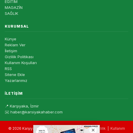
EĞİTİM
MAGAZİN
SAĞLIK
KURUMSAL
Künye
Reklam Ver
İletişim
Gizlilik Politikası
Kullanım Koşulları
RSS
Sitene Ekle
Yazarlarımız
İLETIŞIM
📍 Karşıyaka, İzmir
✉️ haber@karsiyakahaber.com
© 2026 Karşıyaka Haber — Tüm hakları saklıdır. |
Gizlilik
|
Kullanım