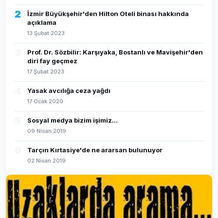
2
İzmir Büyükşehir'den Hilton Oteli binası hakkında
açıklama
13 Şubat 2023
3
Prof. Dr. Sözbilir: Karşıyaka, Bostanlı ve Mavişehir'den
diri fay geçmez
17 Şubat 2023
4
Yasak avcılığa ceza yağdı
17 Ocak 2020
5
Sosyal medya bizim işimiz...
09 Nisan 2019
6
Tarçın Kırtasiye'de ne ararsan bulunuyor
02 Nisan 2019