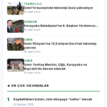
TEKNOLOJİ
İzmir'in kuzeyinde teknoloji üssü yükseliyor
10 saat önce
GÜNDEM
Karşıyaka Belediyesi'ne 6. Başkan Yardımcısı...
15 saat önce
İZMİR
İzmir İtfaiyesi’ne 13,5 milyon Euro’luk teknoloji
yatırımı
19 saat önce
İZMİR
İzmir Yurttaş Meclisi; Çiğli, Karşıyaka ve
Bayraklı’da devam edecek
19 saat önce
🔥 EN ÇOK OKUNANLAR
1
Kaybettikleri kızları, tüm dünyaya ‘’nefes’’ olacak
01 Haziran 2016