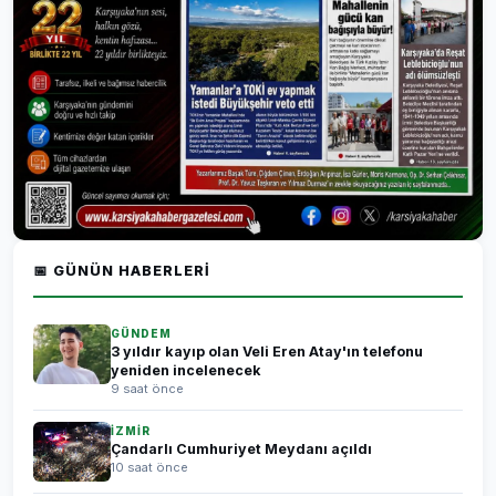
📅 GÜNÜN HABERLERI
GÜNDEM
3 yıldır kayıp olan Veli Eren Atay'ın telefonu
yeniden incelenecek
9 saat önce
İZMİR
Çandarlı Cumhuriyet Meydanı açıldı
10 saat önce