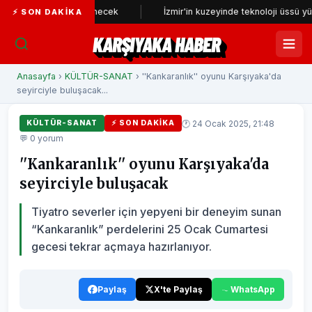
eniden incelenecek
İzmir'in kuzeyinde teknoloji üssü yükseliyor
⚡ SON DAKIKA
KARŞIYAKA HABER
Anasayfa
›
KÜLTÜR-SANAT
› ''Kankaranlık'' oyunu Karşıyaka'da
seyirciyle buluşacak...
🕐 24 Ocak 2025, 21:48
KÜLTÜR-SANAT
⚡ SON DAKIKA
💬 0 yorum
''Kankaranlık'' oyunu Karşıyaka'da
seyirciyle buluşacak
Tiyatro severler için yepyeni bir deneyim sunan
“Kankaranlık” perdelerini 25 Ocak Cumartesi
gecesi tekrar açmaya hazırlanıyor.
Paylaş
X'te Paylaş
WhatsApp