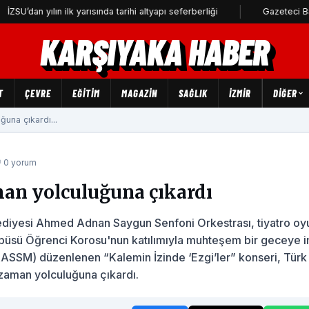
an yılın ilk yarısında tarihi altyapı seferberliği
Gazeteci Barış Sel
KARŞIYAKA HABER
T
ÇEVRE
EĞİTİM
MAGAZİN
SAĞLIK
İZMİR
DIĞER
ğuna çıkardı...
 0 yorum
aman yolculuğuna çıkardı
ediyesi Ahmed Adnan Saygun Senfoni Orkestrası, tiyatro o
mpüsü Öğrenci Korosu'nun katılımıyla muhteşem bir geceye 
ASSM) düzenlenen “Kalemin İzinde ‘Ezgi’ler” konseri, Türk
 zaman yolculuğuna çıkardı.