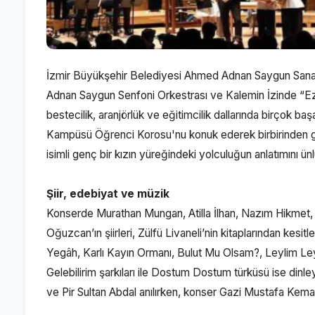
İzmir Büyükşehir Belediyesi Ahmed Adnan Saygun Sanat
Adnan Saygun Senfoni Orkestrası ve Kalemin İzinde “Ezgi”
bestecilik, aranjörlük ve eğitimcilik dallarında birçok b
Kampüsü Öğrenci Korosu'nu konuk ederek birbirinden güze
isimli genç bir kızın yüreğindeki yolculuğun anlatımını 
Şiir, edebiyat ve müzik
Konserde Murathan Mungan, Atilla İlhan, Nazım Hikmet,
Oğuzcan’ın şiirleri, Zülfü Livaneli’nin kitaplarından kesit
Yegâh, Karlı Kayın Ormanı, Bulut Mu Olsam?, Leylim Ley,
Gelebilirim şarkıları ile Dostum Dostum türküsü ise din
ve Pir Sultan Abdal anılırken, konser Gazi Mustafa Kemal 