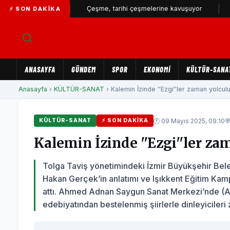
büyüyor...
Çeşme, tarihi çeşmelerine kavuşuyor
İZSU’d
⚡ SON DAKIKA
ANASAYFA
GÜNDEM
SPOR
EKONOMİ
KÜLTÜR-SANA
Anasayfa
›
KÜLTÜR-SANAT
› Kalemin İzinde ''Ezgi''ler zaman yolculu
🕐 09 Mayıs 2025, 09:10

KÜLTÜR-SANAT
⚡ SON DAKIKA
Kalemin İzinde ''Ezgi''ler z
Tolga Taviş yönetimindeki İzmir Büyükşehir Bel
Hakan Gerçek’in anlatımı ve Işıkkent Eğitim Ka
attı. Ahmed Adnan Saygun Sanat Merkezi’nde (A
edebiyatından bestelenmiş şiirlerle dinleyicileri