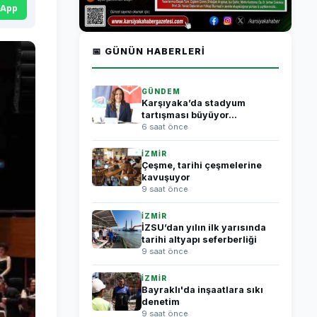
sApp
📅 GÜNÜN HABERLERI
GÜNDEM
Karşıyaka’da stadyum
tartışması büyüyor...
6 saat önce
İZMİR
Çeşme, tarihi çeşmelerine
kavuşuyor
9 saat önce
İZMİR
İZSU’dan yılın ilk yarısında
tarihi altyapı seferberliği
9 saat önce
İZMİR
Bayraklı'da inşaatlara sıkı
denetim
9 saat önce