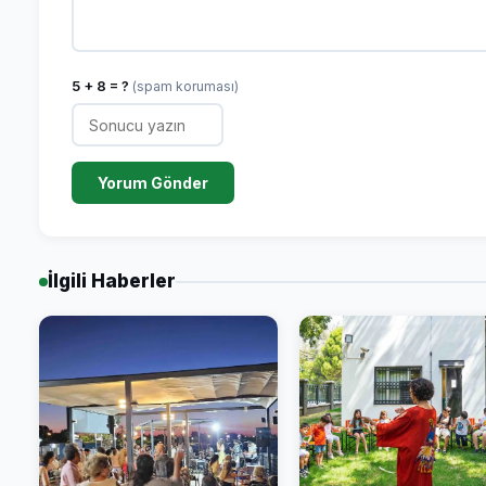
5 + 8 = ?
(spam koruması)
Yorum Gönder
İlgili Haberler