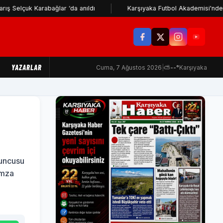
çuk Karabağlar ‘da anıldı
Karşıyaka Futbol Akademisi'nden İzmir 
YAZARLAR
Cuma, 7 Ağustos 2026
|
⛅
--°
Karşıyaka
yuncusu
imza