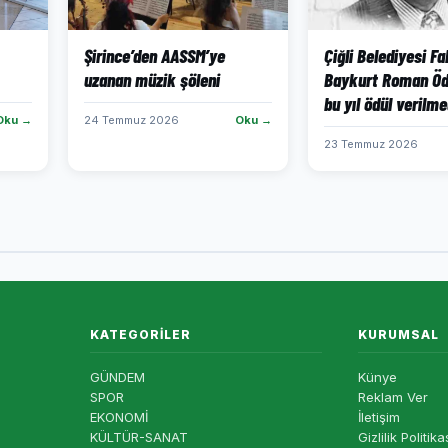
Şirince’den AASSM’ye
Çiğli Belediyesi Fa
uzanan müzik şöleni
Baykurt Roman Öd
bu yıl ödül verilme
Oku →
24 Temmuz 2026
Oku →
23 Temmuz 2026
KATEGORILER
KURUMSAL
GÜNDEM
Künye
SPOR
Reklam Ver
EKONOMİ
İletişim
KÜLTÜR-SANAT
Gizlilik Politika