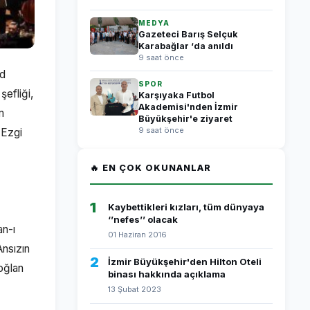
MEDYA
Gazeteci Barış Selçuk
Karabağlar ‘da anıldı
9 saat önce
ed
SPOR
şefliği,
Karşıyaka Futbol
Akademisi'nden İzmir
m
Büyükşehir'e ziyaret
9 saat önce
 Ezgi
🔥 EN ÇOK OKUNANLAR
1
Kaybettikleri kızları, tüm dünyaya
‘’nefes’’ olacak
an-ı
01 Haziran 2016
Ansızın
2
İzmir Büyükşehir'den Hilton Oteli
oğlan
binası hakkında açıklama
13 Şubat 2023