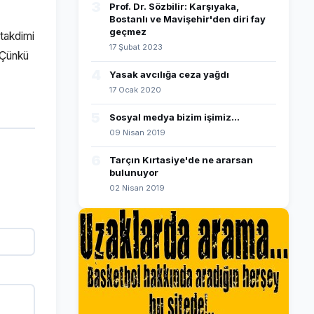
3
Prof. Dr. Sözbilir: Karşıyaka,
Bostanlı ve Mavişehir'den diri fay
geçmez
takdimi
17 Şubat 2023
 Çünkü
4
Yasak avcılığa ceza yağdı
17 Ocak 2020
5
Sosyal medya bizim işimiz...
09 Nisan 2019
6
Tarçın Kırtasiye'de ne ararsan
bulunuyor
02 Nisan 2019