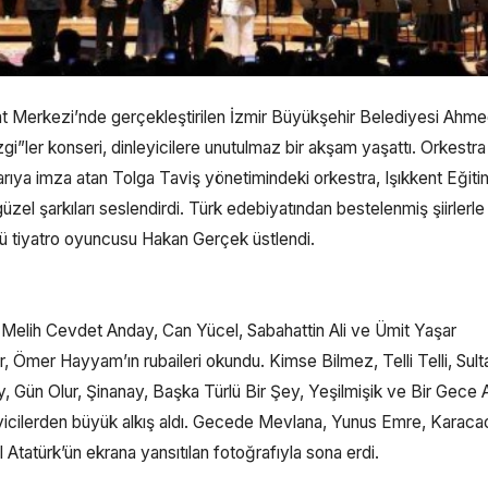
 Merkezi’nde gerçekleştirilen İzmir Büyükşehir Belediyesi Ahm
ler konseri, dinleyicilere unutulmaz bir akşam yaşattı. Orkestra 
aşarıya imza atan Tolga Taviş yönetimindeki orkestra, Işıkkent Eğiti
l şarkıları seslendirdi. Türk edebiyatından bestelenmiş şiirlerle
ünlü tiyatro oyuncusu Hakan Gerçek üstlendi.
 Melih Cevdet Anday, Can Yücel, Sabahattin Ali ve Ümit Yaşar
ler, Ömer Hayyam’ın rubaileri okundu. Kimse Bilmez, Telli Telli, Sult
 Gün Olur, Şinanay, Başka Türlü Bir Şey, Yeşilmişik ve Bir Gece 
leyicilerden büyük alkış aldı. Gecede Mevlana, Yunus Emre, Karaca
Atatürk’ün ekrana yansıtılan fotoğrafıyla sona erdi.