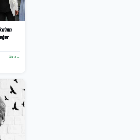
ka’nın
eğer
Oku →