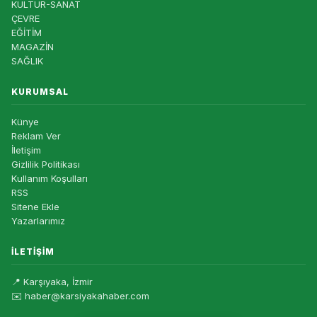
KÜLTÜR-SANAT
ÇEVRE
EĞİTİM
MAGAZİN
SAĞLIK
KURUMSAL
Künye
Reklam Ver
İletişim
Gizlilik Politikası
Kullanım Koşulları
RSS
Sitene Ekle
Yazarlarımız
İLETIŞIM
📍 Karşıyaka, İzmir
✉️ haber@karsiyakahaber.com