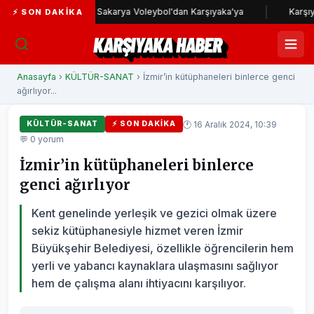
nda
Sakarya Voleybol'dan Karşıyaka'ya
Karşıyaka Ruhu
⚡ SON DAKIKA
KARŞIYAKA HABER
Anasayfa
›
KÜLTÜR-SANAT
› İzmir’in kütüphaneleri binlerce genci
ağırlıyor...
🕐 16 Aralık 2024, 10:39
KÜLTÜR-SANAT
⚡ SON DAKIKA
💬 0 yorum
İzmir’in kütüphaneleri binlerce
genci ağırlıyor
Kent genelinde yerleşik ve gezici olmak üzere
sekiz kütüphanesiyle hizmet veren İzmir
Büyükşehir Belediyesi, özellikle öğrencilerin hem
yerli ve yabancı kaynaklara ulaşmasını sağlıyor
hem de çalışma alanı ihtiyacını karşılıyor.