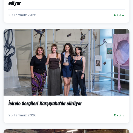
ediyor
29 Temmuz 2026
Oku →
İskele Sergileri Karşıyaka'da sürüyor
28 Temmuz 2026
Oku →