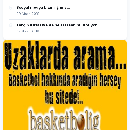
5
Sosyal medya bizim işimiz...
09 Nisan 2019
6
Tarçın Kırtasiye'de ne ararsan bulunuyor
02 Nisan 2019