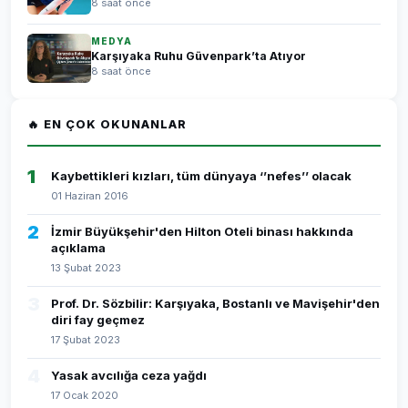
8 saat önce
MEDYA
Karşıyaka Ruhu Güvenpark’ta Atıyor
8 saat önce
🔥 EN ÇOK OKUNANLAR
1
Kaybettikleri kızları, tüm dünyaya ‘’nefes’’ olacak
01 Haziran 2016
2
İzmir Büyükşehir'den Hilton Oteli binası hakkında
açıklama
13 Şubat 2023
3
Prof. Dr. Sözbilir: Karşıyaka, Bostanlı ve Mavişehir'den
diri fay geçmez
17 Şubat 2023
4
Yasak avcılığa ceza yağdı
17 Ocak 2020