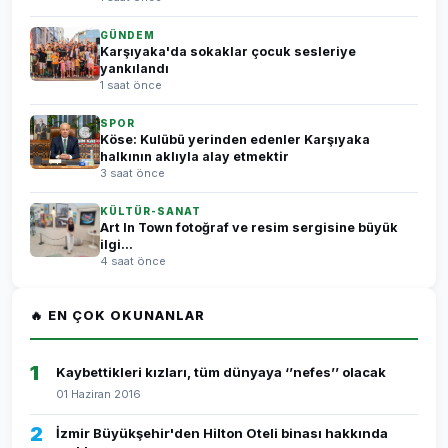
GÜNDEM
Karşıyaka'da sokaklar çocuk sesleriye
yankılandı
1 saat önce
SPOR
Köse: Kulübü yerinden edenler Karşıyaka
halkının aklıyla alay etmektir
3 saat önce
KÜLTÜR-SANAT
Art In Town fotoğraf ve resim sergisine büyük
ilgi...
4 saat önce
🔥 EN ÇOK OKUNANLAR
1
Kaybettikleri kızları, tüm dünyaya ‘’nefes’’ olacak
01 Haziran 2016
2
İzmir Büyükşehir'den Hilton Oteli binası hakkında