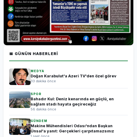
📅 GÜNÜN HABERLERI
MEDYA
Doğan Karabulut'a Azeri TV'den özel görev
33 dakika önce
SPOR
Bahadır Kul: Deniz kenarında en güçlü, en
sağlam stadı hayata geçireceğiz
56 dakika önce
GÜNDEM
Makine Mühendisleri Odası'ndan Başkan
Ünsal'a yanıt: Gerçekleri çarpıtamazsınız
1 saat önce