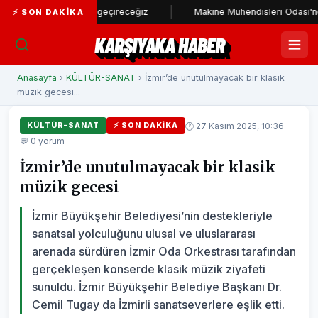
adı hayata geçireceğiz
Makine Mühendisleri Odası'ndan Başkan Ün
⚡ SON DAKIKA
KARŞIYAKA HABER
Anasayfa
›
KÜLTÜR-SANAT
› İzmir’de unutulmayacak bir klasik
müzik gecesi...
🕐 27 Kasım 2025, 10:36
KÜLTÜR-SANAT
⚡ SON DAKIKA
💬 0 yorum
İzmir’de unutulmayacak bir klasik
müzik gecesi
İzmir Büyükşehir Belediyesi’nin destekleriyle
sanatsal yolculuğunu ulusal ve uluslararası
arenada sürdüren İzmir Oda Orkestrası tarafından
gerçekleşen konserde klasik müzik ziyafeti
sunuldu. İzmir Büyükşehir Belediye Başkanı Dr.
Cemil Tugay da İzmirli sanatseverlere eşlik etti.