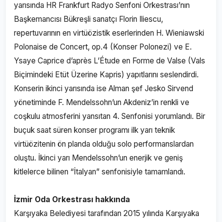
yarısında HR Frankfurt Radyo Senfoni Orkestrası’nın
Başkemancısı Bükreşli sanatçı Florin Iliescu,
repertuvarının en virtüözistik eserlerinden H. Wieniawski
Polonaise de Concert, op.4 (Konser Polonezi) ve E.
Ysaye Caprice d’après L’Étude en Forme de Valse (Vals
Biçimindeki Etüt Üzerine Kapris) yapıtlarını seslendirdi.
Konserin ikinci yarısında ise Alman şef Jesko Sirvend
yönetiminde F. Mendelssohn’un Akdeniz’in renkli ve
coşkulu atmosferini yansıtan 4. Senfonisi yorumlandı. Bir
buçuk saat süren konser programı ilk yarı teknik
virtüözitenin ön planda olduğu solo performanslardan
oluştu. İkinci yarı Mendelssohn’un enerjik ve geniş
kitlelerce bilinen “İtalyan” senfonisiyle tamamlandı.
İzmir Oda Orkestrası hakkında
Karşıyaka Belediyesi tarafından 2015 yılında Karşıyaka